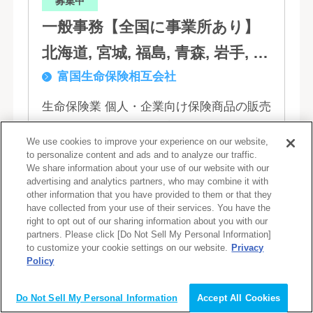
募集中
一般事務【全国に事業所あり】
北海道, 宮城, 福島, 青森, 岩手, 秋
富国生命保険相互会社
田, 山形, 東京, 神奈川, 千葉, 埼
玉, 茨城, 栃木, 群馬, 新潟, 石川,
生命保険業 個人・企業向け保険商品の販売
と保全サービス、財務貸付・有価証券投資
富山, 福井, 長野, 山梨, 愛知, 静
We use cookies to improve your experience on our website,
など。 「ご契約者の利益擁護」と「社会へ
岡, 三重, 岐阜, 大阪, 京都, 兵庫,
to personalize content and ads and to analyze our traffic.
の貢献」という創業以来の経営理念にもと
We share information about your use of our website with our
滋賀, 奈良, 和歌山, 広島, 岡山, 山
advertising and analytics partners, who may combine it with
づく「お客さま基点」をスローガンに掲
詳しく見る
other information that you have provided to them or that they
口, 鳥取, 島根, 香川, 愛媛, 徳島,
げ、顧客の...
have collected from your use of their services. You have the
right to opt out of our sharing information about you with our
高知, 福岡, 長崎, 熊本, 鹿児島, 大
partners. Please click [Do Not Sell My Personal Information]
to customize your cookie settings on our website.
Privacy
求人No. 12100
分, 宮崎, 佐賀, 沖縄
Policy
募集中
Do Not Sell My Personal Information
Accept All Cookies
【中途】営業系総合職 北海道, 宮