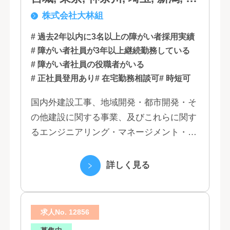
株式会社大林組
知, 大阪, 京都, 兵庫, 広島, 香川,
福岡
# 過去2年以内に3名以上の障がい者採用実績
# 障がい者社員が3年以上継続勤務している
# 障がい者社員の役職者がいる
# 正社員登用あり
# 在宅勤務相談可
# 時短可
国内外建設工事、地域開発・都市開発・そ
の他建設に関する事業、及びこれらに関す
るエンジニアリング・マネージメント・コ
ンサルティング業務の受託、不動産事業 ほ
か 私たちは、創業１３０年の歴史の中で培
詳しく見る
われた...
求人No. 12856