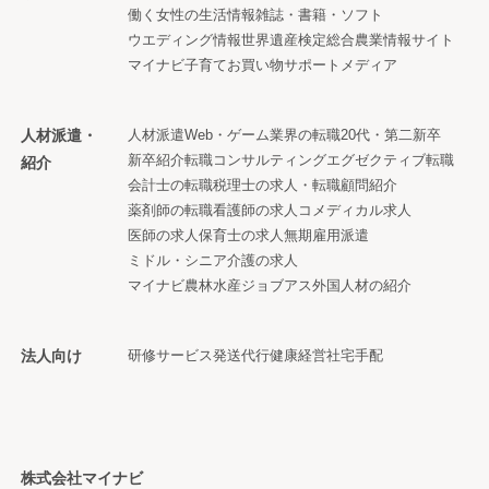
働く女性の生活情報
雑誌・書籍・ソフト
ウエディング情報
世界遺産検定
総合農業情報サイト
マイナビ子育て
お買い物サポートメディア
人材派遣・
人材派遣
Web・ゲーム業界の転職
20代・第二新卒
新卒紹介
転職コンサルティング
エグゼクティブ転職
紹介
会計士の転職
税理士の求人・転職
顧問紹介
薬剤師の転職
看護師の求人
コメディカル求人
医師の求人
保育士の求人
無期雇用派遣
ミドル・シニア
介護の求人
マイナビ農林水産ジョブアス
外国人材の紹介
法人向け
研修サービス
発送代行
健康経営
社宅手配
株式会社マイナビ