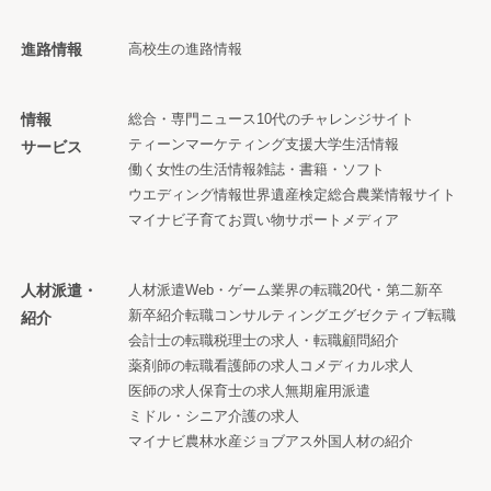
進路情報
高校生の進路情報
情報
総合・専門ニュース
10代のチャレンジサイト
ティーンマーケティング支援
大学生活情報
サービス
働く女性の生活情報
雑誌・書籍・ソフト
ウエディング情報
世界遺産検定
総合農業情報サイト
マイナビ子育て
お買い物サポートメディア
人材派遣・
人材派遣
Web・ゲーム業界の転職
20代・第二新卒
新卒紹介
転職コンサルティング
エグゼクティブ転職
紹介
会計士の転職
税理士の求人・転職
顧問紹介
薬剤師の転職
看護師の求人
コメディカル求人
医師の求人
保育士の求人
無期雇用派遣
ミドル・シニア
介護の求人
マイナビ農林水産ジョブアス
外国人材の紹介