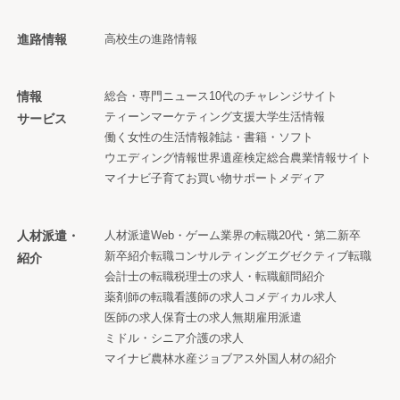
進路情報
高校生の進路情報
情報
総合・専門ニュース
10代のチャレンジサイト
ティーンマーケティング支援
大学生活情報
サービス
働く女性の生活情報
雑誌・書籍・ソフト
ウエディング情報
世界遺産検定
総合農業情報サイト
マイナビ子育て
お買い物サポートメディア
人材派遣・
人材派遣
Web・ゲーム業界の転職
20代・第二新卒
新卒紹介
転職コンサルティング
エグゼクティブ転職
紹介
会計士の転職
税理士の求人・転職
顧問紹介
薬剤師の転職
看護師の求人
コメディカル求人
医師の求人
保育士の求人
無期雇用派遣
ミドル・シニア
介護の求人
マイナビ農林水産ジョブアス
外国人材の紹介