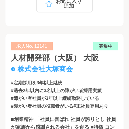
お気に入り
追加
求人No. 12141
募集中
人材開発部（大阪） 大阪
株式会社大塚商会
#定期採用を3年以上継続
#過去2年以内に3名以上の障がい者採用実績
#障がい者社員が3年以上継続勤務している
#障がい者社員の役職者がいる
#正社員登用あり
■創業精神 「社員に喜ばれ 社員が誇りとし 社員
が家族から感謝される会社」を創る ■特徴 コン