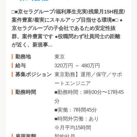
□■京セラグループ/福利厚生充実/残業月15H程度/
案件豊富/着実にスキルアップ目指せる環境■□ ●
京セラグループの子会社であるため安定性抜
群、案件豊富です ●役職問わず社員同士の距離
が近く、新規事...
勤務地
東京
給与
320万円 ～ 480万円
募集ポジション
東京勤務】運用／保守／サポ
ートエンジニア
勤務時間
■勤務時間：9時00分〜17時45
分
■実働：7時間45分
■時間外労働：あり
※月平均15時間
雇用形態
契約社員