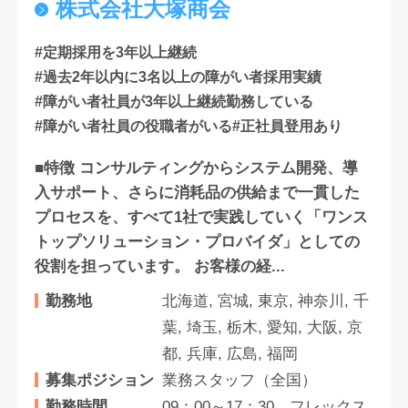
株式会社大塚商会
#定期採用を3年以上継続
#過去2年以内に3名以上の障がい者採用実績
#障がい者社員が3年以上継続勤務している
#障がい者社員の役職者がいる
#正社員登用あり
■特徴 コンサルティングからシステム開発、導
入サポート、さらに消耗品の供給まで一貫した
プロセスを、すべて1社で実践していく「ワンス
トップソリューション・プロバイダ」としての
役割を担っています。 お客様の経...
勤務地
北海道, 宮城, 東京, 神奈川, 千
葉, 埼玉, 栃木, 愛知, 大阪, 京
都, 兵庫, 広島, 福岡
募集ポジション
業務スタッフ（全国）
勤務時間
09：00～17：30、フレックス