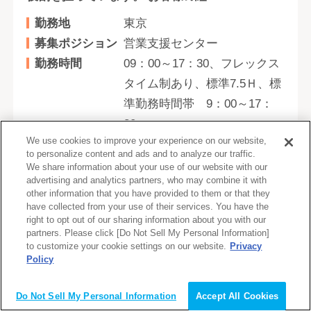
勤務地
東京
募集ポジション
営業支援センター
勤務時間
09：00～17：30、フレックス
タイム制あり、標準7.5Ｈ、標
準勤務時間帯 9：00～17：
30
We use cookies to improve your experience on our website,
雇用形態
正社員
to personalize content and ads and to analyze our traffic.
We share information about your use of our website with our
advertising and analytics partners, who may combine it with
other information that you have provided to them or that they
会員登録（無料）して
have collected from your use of their services. You have the
求人について詳しく聞く
right to opt out of our sharing information about you with our
partners. Please click [Do Not Sell My Personal Information]
to customize your cookie settings on our website.
Privacy
Policy
詳しく見る
Do Not Sell My Personal Information
Accept All Cookies