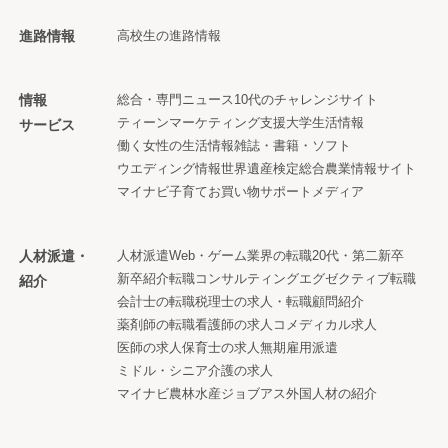
進路情報
高校生の進路情報
情報
総合・専門ニュース
10代のチャレンジサイト
ティーンマーケティング支援
大学生活情報
サービス
働く女性の生活情報
雑誌・書籍・ソフト
ウエディング情報
世界遺産検定
総合農業情報サイト
マイナビ子育て
お買い物サポートメディア
人材派遣・
人材派遣
Web・ゲーム業界の転職
20代・第二新卒
新卒紹介
転職コンサルティング
エグゼクティブ転職
紹介
会計士の転職
税理士の求人・転職
顧問紹介
薬剤師の転職
看護師の求人
コメディカル求人
医師の求人
保育士の求人
無期雇用派遣
ミドル・シニア
介護の求人
マイナビ農林水産ジョブアス
外国人材の紹介