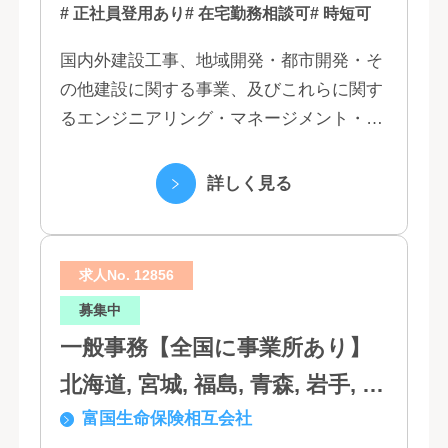
# 正社員登用あり
# 在宅勤務相談可
# 時短可
国内外建設工事、地域開発・都市開発・そ
の他建設に関する事業、及びこれらに関す
るエンジニアリング・マネージメント・コ
ンサルティング業務の受託、不動産事業 ほ
か 私たちは、創業１３０年の歴史の中で培
詳しく見る
われた...
求人No. 12856
募集中
一般事務【全国に事業所あり】
北海道, 宮城, 福島, 青森, 岩手, 秋
富国生命保険相互会社
田, 山形, 東京, 神奈川, 千葉, 埼