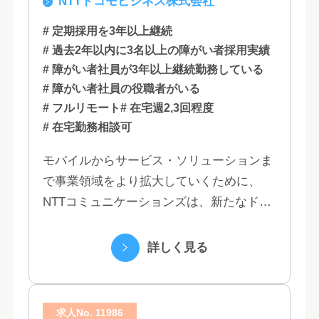
NTTドコモビジネス株式会社
石川, 愛知, 大阪, 広島, 香川, 福岡
# 定期採用を3年以上継続
# 過去2年以内に3名以上の障がい者採用実績
# 障がい者社員が3年以上継続勤務している
# 障がい者社員の役職者がいる
# フルリモート
# 在宅週2,3回程度
# 在宅勤務相談可
モバイルからサービス・ソリューションま
で事業領域をより拡大していくために、
NTTコミュニケーションズは、新たなドコ
モグループとして生まれ変わりました。 私
たちは、クラウド、ネットワーク、セキュ
詳しく見る
リティといっ...
求人No. 11986