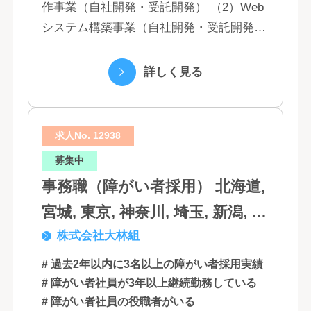
作事業（自社開発・受託開発） （2）Web
システム構築事業（自社開発・受託開発）
（3）マーケティング業務 （4）IT教育事業
（5）営業代行業務 （6...
詳しく見る
求人No. 12938
募集中
事務職（障がい者採用） 北海道,
宮城, 東京, 神奈川, 埼玉, 新潟, 愛
株式会社大林組
知, 大阪, 京都, 兵庫, 広島, 香川,
福岡
# 過去2年以内に3名以上の障がい者採用実績
# 障がい者社員が3年以上継続勤務している
# 障がい者社員の役職者がいる