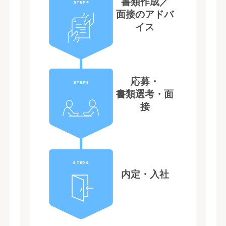
書類作成／
STEP4
面接のアドバ
イス
応募・
STEP5
書類選考・面
接
STEP6
内定・入社