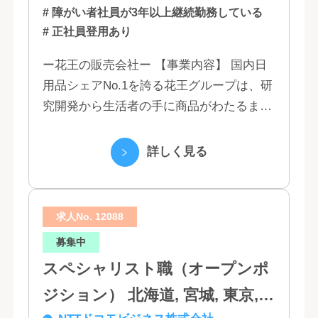
# 障がい者社員が3年以上継続勤務している
# 正社員登用あり
ー花王の販売会社ー 【事業内容】 国内日
用品シェアNo.1を誇る花王グループは、研
究開発から生活者の手に商品がわたるまで
の流れを花王グループで一貫して行うこと
で、情報のスピード、質、量ともに他社に
詳しく見る
は...
求人No. 12088
募集中
スペシャリスト職（オープンポ
ジション） 北海道, 宮城, 東京,