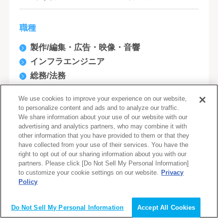
職種
製作/編集・広告・映像・音響
インフラエンジニア
総務/法務
経理/財務
We use cookies to improve your experience on our website,
技術系
to personalize content and ads and to analyze our traffic.
We share information about your use of our website with our
生産技術／プロセス開発（機械・メカトロ）
advertising and analytics partners, who may combine it with
研究開発/回路設計/実装設計(電気/電子/半導
other information that you have provided to them or that they
体)
have collected from your use of their services. You have the
right to opt out of our sharing information about you with our
開発エンジニア
partners. Please click [Do Not Sell My Personal Information]
人事・総務
to customize your cookie settings on our website.
Privacy
Policy
設計/開発(建築/土木/不動産)
会員登録（無料）
研究開発/生産/製造技術開発(化学/素材)
Do Not Sell My Personal Information
Accept All Cookies
企画/商品開発/マーケティング