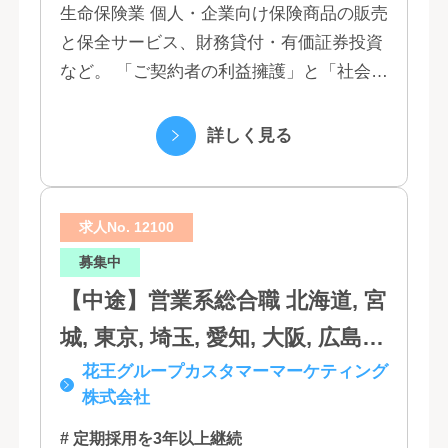
玉, 茨城, 栃木, 群馬, 新潟, 石川,
生命保険業 個人・企業向け保険商品の販売
と保全サービス、財務貸付・有価証券投資
富山, 福井, 長野, 山梨, 愛知, 静
など。 「ご契約者の利益擁護」と「社会へ
岡, 三重, 岐阜, 大阪, 京都, 兵庫,
の貢献」という創業以来の経営理念にもと
滋賀, 奈良, 和歌山, 広島, 岡山, 山
づく「お客さま基点」をスローガンに掲
詳しく見る
口, 鳥取, 島根, 香川, 愛媛, 徳島,
げ、顧客の...
高知, 福岡, 長崎, 熊本, 鹿児島, 大
求人No. 12100
分, 宮崎, 佐賀, 沖縄
募集中
【中途】営業系総合職 北海道, 宮
城, 東京, 埼玉, 愛知, 大阪, 広島,
花王グループカスタマーマーケティング
福岡
株式会社
# 定期採用を3年以上継続