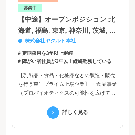
募集中
【中途】オープンポジション 北
海道, 福島, 東京, 神奈川, 茨城, 静
株式会社ヤクルト本社
岡, 大阪, 兵庫, 福岡, 佐賀
# 定期採用を3年以上継続
# 障がい者社員が3年以上継続勤務している
【乳製品・食品・化粧品などの製造・販売
を行う東証プライム上場企業】 ・食品事業
（プロバイオティクスの可能性を広げてい
くヤクルトの乳製品と、健康ニーズに応え
る優れた機能性飲料） ・国際事業（40の
詳しく見る
国と地域...