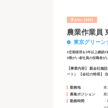
求人No. 12421
農業作業員 
東京グリーン
#定期採用を3年以上継続
#
#障がい者社員の役職者が
【事業内容】 親会社施
ート） 【会社の特長】 
勤務地
東
募集ポジション
農
勤務時間
・8
※