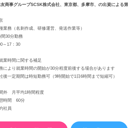
住友商事グループSCSK株式会社、東京都、多摩市、の出資による第3.
京
種業務（名刺作成、研修運営、発送作業等）
時間30分勤務
00～17：30
就業時間に関する補足
務により就業時間の開始が30分程度前後する場合があります
社後一定期間は時短勤務可（9時開始で1日6時間まで短縮可）
間外 月平均1時間程度
憩時間 60分
約社員