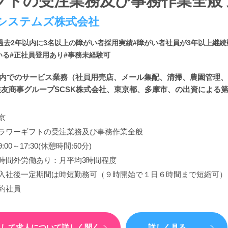
フトの受注業務及び事務作業全般 
システムズ株式会社
過去2年以内に3名以上の障がい者採用実績
#障がい者社員が3年以上継
いる
#正社員登用あり
#事務未経験可
設内でのサービス業務（社員用売店、メール集配、清掃、農園管理
住友商事グループSCSK株式会社、東京都、多摩市、の出資による第3.
京
ラワーギフトの受注業務及び事務作業全般
:00～17:30(休憩時間:60分)
時間外労働あり：月平均3時間程度
入社後一定期間は時短勤務可（９時開始で１日６時間まで短縮可）
約社員
）して
求人について詳しく聞く
詳しく見る