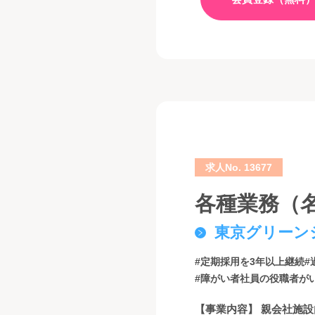
求人No. 13677
各種業務（
東京グリーン
#定期採用を3年以上継続
#
#障がい者社員の役職者が
【事業内容】 親会社施