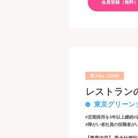
会員登録（無料
求人No. 12390
レストラン
東京グリーン
#定期採用を3年以上継続
#
#障がい者社員の役職者が
【事業内容】 親会社施