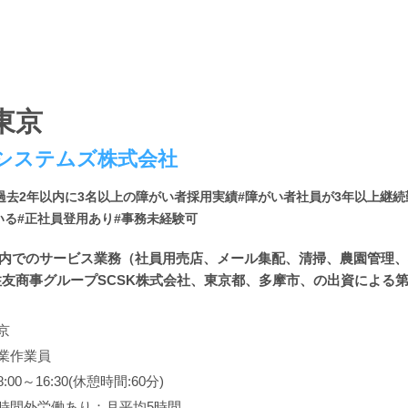
東京
システムズ株式会社
過去2年以内に3名以上の障がい者採用実績
#障がい者社員が3年以上継
いる
#正社員登用あり
#事務未経験可
設内でのサービス業務（社員用売店、メール集配、清掃、農園管理
住友商事グループSCSK株式会社、東京都、多摩市、の出資による第3.
京
業作業員
:00～16:30(休憩時間:60分)
時間外労働あり：月平均5時間