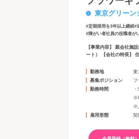
フラワーギ
東京グリーン
#定期採用を3年以上継続
#
#障がい者社員の役職者が
【事業内容】 親会社施
ート） 【会社の特長】 
勤務地
東
募集ポジション
フ
勤務時間
・9
※
※
雇用形態
契
会員登録（無料