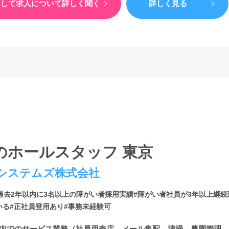
）して
求人について詳しく聞く
詳しく見る
のホールスタッフ 東京
システムズ株式会社
過去2年以内に3名以上の障がい者採用実績
#障がい者社員が3年以上継
いる
#正社員登用あり
#事務未経験可
設内でのサービス業務（社員用売店、メール集配、清掃、農園管理