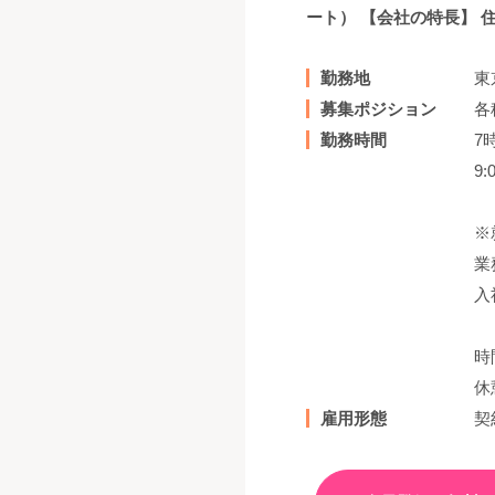
ート） 【会社の特長】 
勤務地
東
募集ポジション
各
勤務時間
7
9:
※
業
入
時
休
雇用形態
契