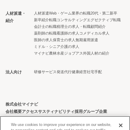
人材派遣・
人材派遣
Web・ゲーム業界の転職
20代・第二新卒
新卒紹介
転職コンサルティング
エグゼクティブ転職
紹介
会計士の転職
税理士の求人・転職
顧問紹介
薬剤師の転職
看護師の求人
コメディカル求人
医師の求人
保育士の求人
無期雇用派遣
ミドル・シニア
介護の求人
マイナビ農林水産ジョブアス
外国人材の紹介
法人向け
研修サービス
発送代行
健康経営
社宅手配
株式会社マイナビ
会社概要
アクセス
サスティナビリティ
採用
グループ企業
個人情報保護方針
We use cookies to improve your experience on our website,