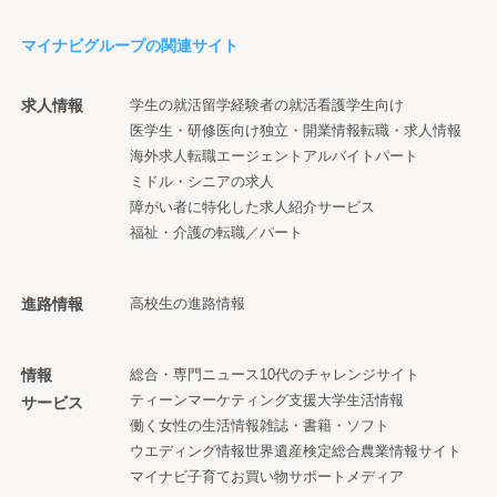
マイナビグループの関連サイト
求人情報
学生の就活
留学経験者の就活
看護学生向け
医学生・研修医向け
独立・開業情報
転職・求人情報
海外求人
転職エージェント
アルバイト
パート
ミドル・シニアの求人
障がい者に特化した求人紹介サービス
福祉・介護の転職／パート
進路情報
高校生の進路情報
情報
総合・専門ニュース
10代のチャレンジサイト
ティーンマーケティング支援
大学生活情報
サービス
働く女性の生活情報
雑誌・書籍・ソフト
ウエディング情報
世界遺産検定
総合農業情報サイト
マイナビ子育て
お買い物サポートメディア