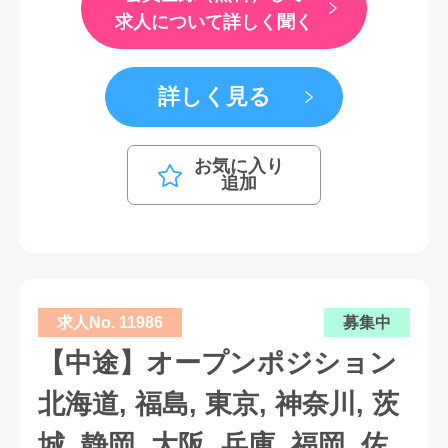
求人について詳しく聞く
詳しく見る
お気に入り
追加
求人No. 11986
募集中
【中途】オープンポジション
北海道, 福島, 東京, 神奈川, 茨
城, 静岡, 大阪, 兵庫, 福岡, 佐