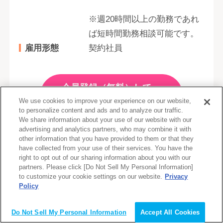
※週20時間以上の勤務であれ
ば短時間勤務相談可能です。
雇用形態
契約社員
会員登録（無料）して
求人について詳しく聞く
We use cookies to improve your experience on our website,
to personalize content and ads and to analyze our traffic.
We share information about your use of our website with our
advertising and analytics partners, who may combine it with
詳しく見る
other information that you have provided to them or that they
have collected from your use of their services. You have the
right to opt out of our sharing information about you with our
partners. Please click [Do Not Sell My Personal Information]
お気に入り
to customize your cookie settings on our website.
Privacy
追加
Policy
会員登録（無料）
Do Not Sell My Personal Information
Accept All Cookies