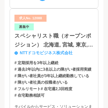
は...
求人No. 12088
募集中
スペシャリスト職（オープンポ
ジション） 北海道, 宮城, 東京,
NTTドコモビジネス株式会社
石川, 愛知, 大阪, 広島, 香川, 福岡
# 定期採用を3年以上継続
# 過去2年以内に3名以上の障がい者採用実績
# 障がい者社員が3年以上継続勤務している
# 障がい者社員の役職者がいる
# フルリモート
# 在宅週2,3回程度
# 在宅勤務相談可
モバイルからサービス・ソリューションま