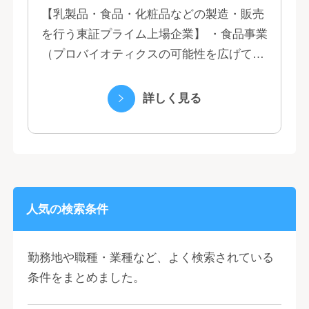
【乳製品・食品・化粧品などの製造・販売
を行う東証プライム上場企業】 ・食品事業
（プロバイオティクスの可能性を広げてい
くヤクルトの乳製品と、健康ニーズに応え
る優れた機能性飲料） ・国際事業（40の
詳しく見る
国と地域...
人気の検索条件
勤務地や職種・業種など、よく検索されている
条件をまとめました。