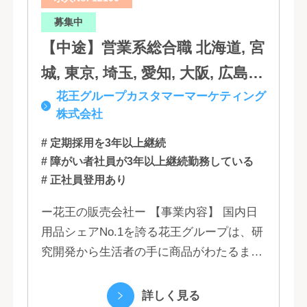
分, 宮崎, 佐賀, 沖縄
募集中
【中途】営業系総合職 北海道, 宮
城, 東京, 埼玉, 愛知, 大阪, 広島,
花王グループカスタマーマーケティング
福岡
株式会社
# 定期採用を3年以上継続
# 障がい者社員が3年以上継続勤務している
# 正社員登用あり
ー花王の販売会社ー 【事業内容】 国内日
用品シェアNo.1を誇る花王グループは、研
究開発から生活者の手に商品がわたるまで
の流れを花王グループで一貫して行うこと
で、情報のスピード、質、量ともに他社に
詳しく見る