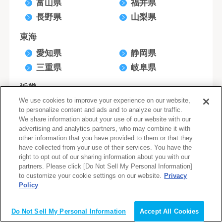
富山県
福井県
長野県
山梨県
東海
愛知県
静岡県
三重県
岐阜県
近畿
We use cookies to improve your experience on our website,
大阪府
京都府
to personalize content and ads and to analyze our traffic.
兵庫県
滋賀県
We share information about your use of our website with our
advertising and analytics partners, who may combine it with
奈良県
和歌山県
other information that you have provided to them or that they
have collected from your use of their services. You have the
中国
right to opt out of our sharing information about you with our
partners. Please click [Do Not Sell My Personal Information]
広島県
岡山県
to customize your cookie settings on our website.
Privacy
山口県
鳥取県
Policy
会員登録（無料）
島根県
Do Not Sell My Personal Information
Accept All Cookies
四国