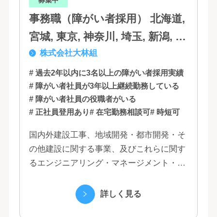
募集中
事務職（障がい者採用） 北海道,
宮城, 東京, 神奈川, 埼玉, 新潟, 愛
株式会社大林組
知, 大阪, 京都, 兵庫, 広島, 香川,
福岡
# 過去2年以内に3名以上の障がい者採用実績
# 障がい者社員が3年以上継続勤務している
# 障がい者社員の役職者がいる
# 正社員登用あり
# 在宅勤務相談可
# 時短可
国内外建設工事、地域開発・都市開発・そ
の他建設に関する事業、及びこれらに関す
るエンジニアリング・マネージメント・コ
ンサルティング業務の受託、不動産事業 ほ
か 私たちは、創業１３０年の歴史の中で培
詳しく見る
われた...