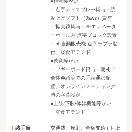
●視覚障がい
・点字ディスプレー貸与・読
み上げソフト（Jaws）貸与
・拡大鏡貸与・2Fエレベータ
ーホール内 点字ブロック設置
・5F自動販売機 点字テプラ貼
付、昼食アテンド
●聴覚障がい
・ブギーボード貸与・朝礼／
全体会議等での手話通訳配
置、オンラインミーティング
時の字幕設定
●上肢/下肢/体幹機能障がい
・昼食アテンド
諸手当
交通費：原則、全額支給 ( 月上