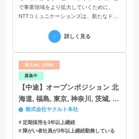
で事業領域をより拡大していくために、
NTTコミュニケーションズは、新たなドコ
モグループとして生まれ変わりました。 私
たちは、クラウド、ネットワーク、セキュ
詳しく見る
リティといっ...
求人No. 11986
募集中
【中途】オープンポジション 北
海道, 福島, 東京, 神奈川, 茨城, 静
株式会社ヤクルト本社
岡, 大阪, 兵庫, 福岡, 佐賀
# 定期採用を3年以上継続
# 障がい者社員が3年以上継続勤務している