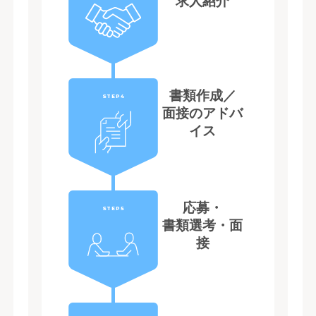
求人紹介
書類作成／
STEP4
面接のアドバ
イス
応募・
STEP5
書類選考・面
接