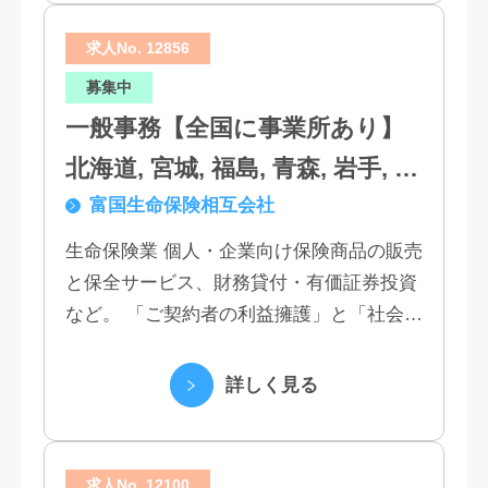
求人No. 12856
募集中
一般事務【全国に事業所あり】
北海道, 宮城, 福島, 青森, 岩手, 秋
富国生命保険相互会社
田, 山形, 東京, 神奈川, 千葉, 埼
玉, 茨城, 栃木, 群馬, 新潟, 石川,
生命保険業 個人・企業向け保険商品の販売
と保全サービス、財務貸付・有価証券投資
富山, 福井, 長野, 山梨, 愛知, 静
など。 「ご契約者の利益擁護」と「社会へ
岡, 三重, 岐阜, 大阪, 京都, 兵庫,
の貢献」という創業以来の経営理念にもと
滋賀, 奈良, 和歌山, 広島, 岡山, 山
づく「お客さま基点」をスローガンに掲
詳しく見る
口, 鳥取, 島根, 香川, 愛媛, 徳島,
げ、顧客の...
高知, 福岡, 長崎, 熊本, 鹿児島, 大
求人No. 12100