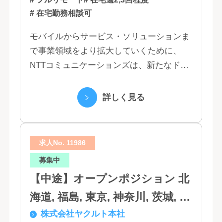
# 在宅勤務相談可
モバイルからサービス・ソリューションま
で事業領域をより拡大していくために、
NTTコミュニケーションズは、新たなドコ
モグループとして生まれ変わりました。 私
たちは、クラウド、ネットワーク、セキュ
詳しく見る
リティといっ...
求人No. 11986
募集中
【中途】オープンポジション 北
海道, 福島, 東京, 神奈川, 茨城, 静
株式会社ヤクルト本社
岡, 大阪, 兵庫, 福岡, 佐賀