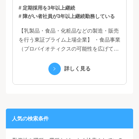
# 定期採用を3年以上継続
# 障がい者社員が3年以上継続勤務している
【乳製品・食品・化粧品などの製造・販売
を行う東証プライム上場企業】 ・食品事業
（プロバイオティクスの可能性を広げてい
くヤクルトの乳製品と、健康ニーズに応え
る優れた機能性飲料） ・国際事業（40の
詳しく見る
国と地域...
人気の検索条件