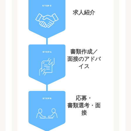
STEP3
求人紹介
書類作成／
STEP4
面接のアドバ
イス
応募・
STEP5
書類選考・面
接