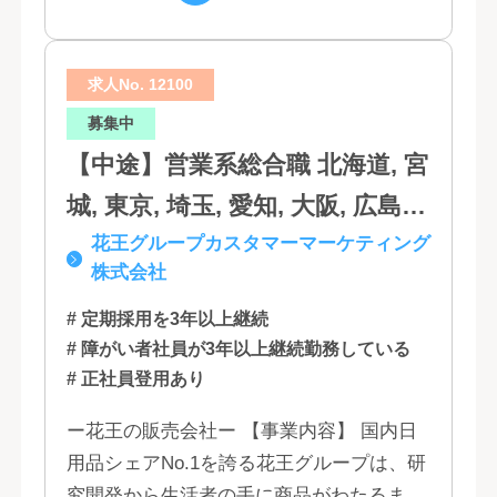
口, 鳥取, 島根, 香川, 愛媛, 徳島,
げ、顧客の...
高知, 福岡, 長崎, 熊本, 鹿児島, 大
求人No. 12100
分, 宮崎, 佐賀, 沖縄
募集中
【中途】営業系総合職 北海道, 宮
城, 東京, 埼玉, 愛知, 大阪, 広島,
花王グループカスタマーマーケティング
福岡
株式会社
# 定期採用を3年以上継続
# 障がい者社員が3年以上継続勤務している
# 正社員登用あり
ー花王の販売会社ー 【事業内容】 国内日
用品シェアNo.1を誇る花王グループは、研
究開発から生活者の手に商品がわたるまで