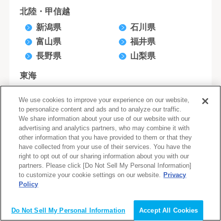
北陸・甲信越
新潟県
石川県
富山県
福井県
長野県
山梨県
東海
愛知県
静岡県
We use cookies to improve your experience on our website,
三重県
岐阜県
to personalize content and ads and to analyze our traffic.
We share information about your use of our website with our
近畿
advertising and analytics partners, who may combine it with
other information that you have provided to them or that they
大阪府
京都府
have collected from your use of their services. You have the
兵庫県
滋賀県
right to opt out of our sharing information about you with our
partners. Please click [Do Not Sell My Personal Information]
奈良県
和歌山県
to customize your cookie settings on our website.
Privacy
Policy
中国
会員登録（無料）
広島県
岡山県
Do Not Sell My Personal Information
Accept All Cookies
山口県
鳥取県