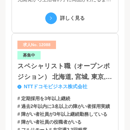
の流れを花王グループで一貫して行うこと
で、情報のスピード、質、量ともに他社に
詳しく見る
は...
求人No. 12088
募集中
スペシャリスト職（オープンポ
ジション） 北海道, 宮城, 東京,
NTTドコモビジネス株式会社
石川, 愛知, 大阪, 広島, 香川, 福岡
# 定期採用を3年以上継続
# 過去2年以内に3名以上の障がい者採用実績
# 障がい者社員が3年以上継続勤務している
# 障がい者社員の役職者がいる
# フルリモート
# 在宅週2,3回程度