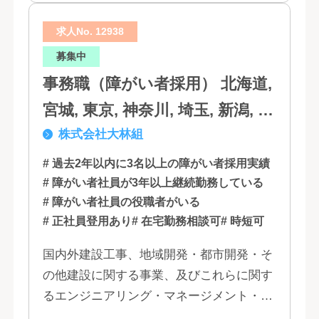
求人No. 12938
募集中
事務職（障がい者採用） 北海道,
宮城, 東京, 神奈川, 埼玉, 新潟, 愛
株式会社大林組
知, 大阪, 京都, 兵庫, 広島, 香川,
福岡
# 過去2年以内に3名以上の障がい者採用実績
# 障がい者社員が3年以上継続勤務している
# 障がい者社員の役職者がいる
# 正社員登用あり
# 在宅勤務相談可
# 時短可
国内外建設工事、地域開発・都市開発・そ
の他建設に関する事業、及びこれらに関す
るエンジニアリング・マネージメント・コ
ンサルティング業務の受託、不動産事業 ほ