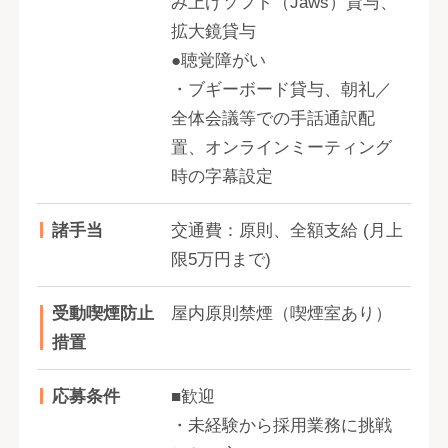
み上げソフト（Jaws）貸与、
拡大鏡貸与
●聴覚障がい
・ブギーボード貸与、朝礼／
全体会議等での手話通訳配
置、オンラインミーティング
時の字幕設定
諸手当
交通費：原則、全額支給 (月上
限5万円まで)
受動喫煙防止
屋内原則禁煙（喫煙室あり）
措置
応募条件
■歓迎
・未経験から採用業務に挑戦