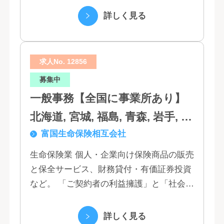
か 私たちは、創業１３０年の歴史の中で培
詳しく見る
われた...
求人No. 12856
募集中
一般事務【全国に事業所あり】
北海道, 宮城, 福島, 青森, 岩手, 秋
富国生命保険相互会社
田, 山形, 東京, 神奈川, 千葉, 埼
玉, 茨城, 栃木, 群馬, 新潟, 石川,
生命保険業 個人・企業向け保険商品の販売
と保全サービス、財務貸付・有価証券投資
富山, 福井, 長野, 山梨, 愛知, 静
など。 「ご契約者の利益擁護」と「社会へ
岡, 三重, 岐阜, 大阪, 京都, 兵庫,
の貢献」という創業以来の経営理念にもと
滋賀, 奈良, 和歌山, 広島, 岡山, 山
づく「お客さま基点」をスローガンに掲
詳しく見る