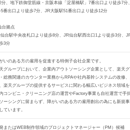
2分、地下鉄御堂筋線・京阪本線「淀屋橋駅」7番出口より徒歩7分
1-5番出口より徒歩7分、JR大阪駅51番出口より徒歩12分
仙台拠点
R仙台駅中央改札口より徒歩8分、JR仙台駅西出口1より徒歩3分、
歩3分
がいのある方の雇用を促進する特例子会社企業です。
天グループにおいて、企業内アウトソーシング企業として、楽天グ
・総務関連のカウンター業務からRPAや社内基幹システムの改修
、楽天グループの提供するサービスに関わる幅広いビジネス領域を
内コンビニ・クリーニング店の運営やFactory事業も自社運営で
ソーシングに留まらず、障がいのある方の雇用創出の為にも新規事
しています。
発またはWEB制作領域のプロジェクトマネージャー（PM）候補