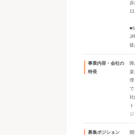
歩
1
■
J
徒
事業内容・会社の
障
特長
楽
理
で
社
ト
ジ
募集ポジション
開