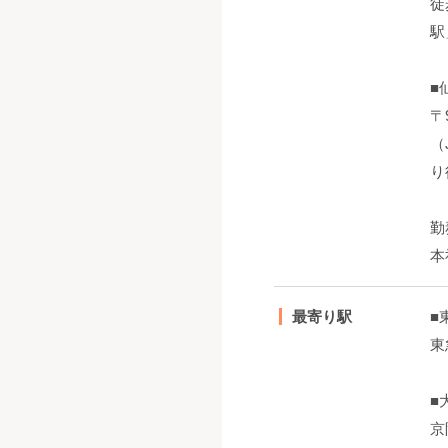
徒
駅
■
〒
（
り
勤
本
最寄り駅
■
東
■
京