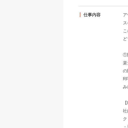
仕事内容
ア
ス
こ
ど
①
楽
の
R
み
【
社
ク
・