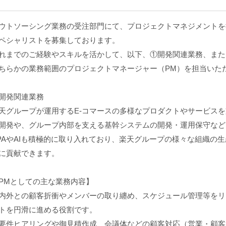
ウトソーシング業務の受注部門にて、プロジェクトマネジメントを
ペシャリストを募集しております。
れまでのご経験やスキルを活かして、以下、①開発関連業務、また
ちらかの業務範囲のプロジェクトマネージャー（PM）を担当いた
開発関連業務
天グループが運用するE-コマースの多様なプロダクトやサービス
開発や、グループ内部を支える基幹システムの開発・運用保守など
PAやAIも積極的に取り入れており、楽天グループの様々な組織の
に貢献できます。
PMとしての主な業務内容】
内外との顧客折衝やメンバーの取り纏め、スケジュール管理等をリ
トを円滑に進める役割です。
要件ヒアリングや御見積作成、会議体などの顧客対応（営業・顧客管