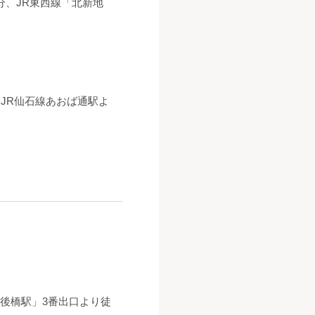
分、JR東西線「北新地
、JR仙石線あおば通駅よ
後橋駅」3番出口より徒