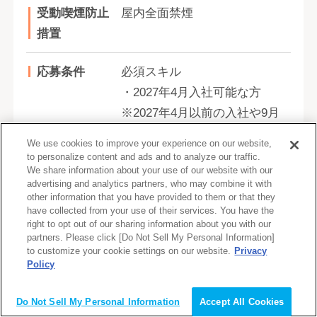
受動喫煙防止
屋内全面禁煙
措置
応募条件
必須スキル
・2027年4月入社可能な方
※2027年4月以前の入社や9月
入社の方は応相談
We use cookies to improve your experience on our website,
to personalize content and ads and to analyze our traffic.
We share information about your use of our website with our
歓迎スキル
advertising and analytics partners, who may combine it with
以下のご経験を持った方が活
other information that you have provided to them or that they
have collected from your use of their services. You have the
躍される傾向があります。
right to opt out of our sharing information about you with our
・社会課題に対して課題感・
partners. Please click [Do Not Sell My Personal Information]
to customize your cookie settings on our website.
Privacy
違和感を持って、調べたりア
Policy
クションを起こしたご経験が
会員登録（無料）
ある方
Do Not Sell My Personal Information
Accept All Cookies