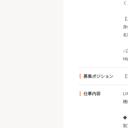
く
【
身
名
↓
ht
募集ポジション
【
仕事内容
L
機
◆
製