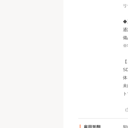
リ
◆
通
備
※
【
S
体
未
ト
（
雇用形態
契