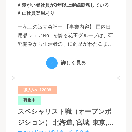
# 障がい者社員が3年以上継続勤務している
# 正社員登用あり
ー花王の販売会社ー 【事業内容】 国内日
用品シェアNo.1を誇る花王グループは、研
究開発から生活者の手に商品がわたるまで
の流れを花王グループで一貫して行うこと
で、情報のスピード、質、量ともに他社に
詳しく見る
は...
求人No. 12088
募集中
スペシャリスト職（オープンポ
ジション） 北海道, 宮城, 東京,