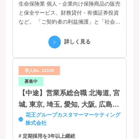
玉, 茨城, 栃木, 群馬, 新潟, 石川,
生命保険業 個人・企業向け保険商品の販売
と保全サービス、財務貸付・有価証券投資
富山, 福井, 長野, 山梨, 愛知, 静
など。 「ご契約者の利益擁護」と「社会へ
岡, 三重, 岐阜, 大阪, 京都, 兵庫,
の貢献」という創業以来の経営理念にもと
滋賀, 奈良, 和歌山, 広島, 岡山, 山
づく「お客さま基点」をスローガンに掲
詳しく見る
口, 鳥取, 島根, 香川, 愛媛, 徳島,
げ、顧客の...
高知, 福岡, 長崎, 熊本, 鹿児島, 大
求人No. 12100
分, 宮崎, 佐賀, 沖縄
募集中
【中途】営業系総合職 北海道, 宮
城, 東京, 埼玉, 愛知, 大阪, 広島,
花王グループカスタマーマーケティング
福岡
株式会社
# 定期採用を3年以上継続