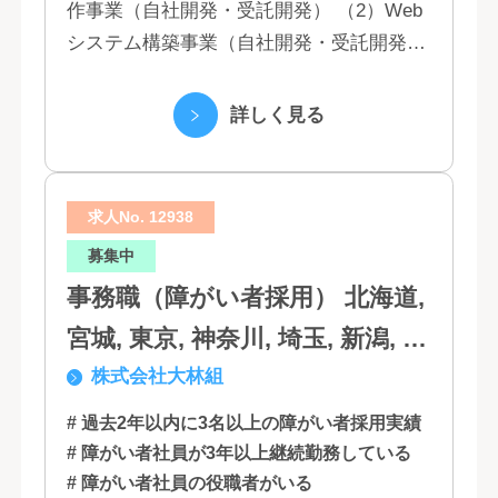
作事業（自社開発・受託開発） （2）Web
システム構築事業（自社開発・受託開発）
（3）マーケティング業務 （4）IT教育事業
（5）営業代行業務 （6...
詳しく見る
求人No. 12938
募集中
事務職（障がい者採用） 北海道,
宮城, 東京, 神奈川, 埼玉, 新潟, 愛
株式会社大林組
知, 大阪, 京都, 兵庫, 広島, 香川,
福岡
# 過去2年以内に3名以上の障がい者採用実績
# 障がい者社員が3年以上継続勤務している
# 障がい者社員の役職者がいる