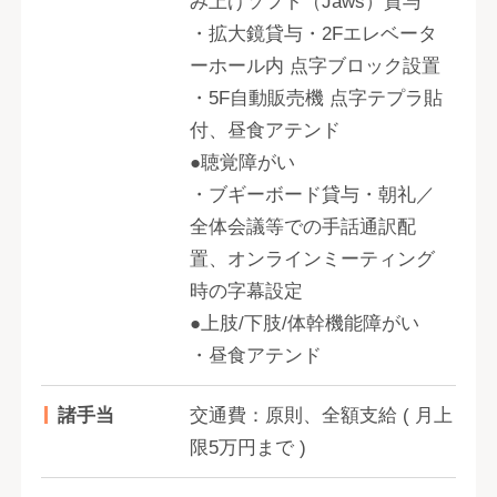
み上げソフト（Jaws）貸与
・拡大鏡貸与・2Fエレベータ
ーホール内 点字ブロック設置
・5F自動販売機 点字テプラ貼
付、昼食アテンド
●聴覚障がい
・ブギーボード貸与・朝礼／
全体会議等での手話通訳配
置、オンラインミーティング
時の字幕設定
●上肢/下肢/体幹機能障がい
・昼食アテンド
諸手当
交通費：原則、全額支給 ( 月上
限5万円まで )