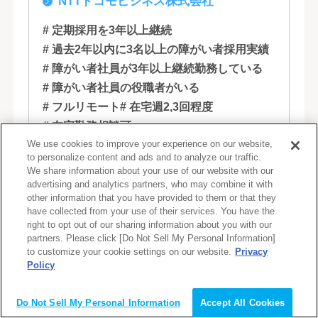
NTTドコモビジネス株式会社
石川, 愛知, 大阪, 広島, 香川, 福岡
# 定期採用を3年以上継続
# 過去2年以内に3名以上の障がい者採用実績
# 障がい者社員が3年以上継続勤務している
# 障がい者社員の役職者がいる
# フルリモート
# 在宅週2,3回程度
# 在宅勤務相談可
We use cookies to improve your experience on our website,
to personalize content and ads and to analyze our traffic.
モバイルからサービス・ソリューションま
We share information about your use of our website with our
で事業領域をより拡大していくために、
advertising and analytics partners, who may combine it with
other information that you have provided to them or that they
NTTコミュニケーションズは、新たなドコ
have collected from your use of their services. You have the
モグループとして生まれ変わりました。 私
right to opt out of our sharing information about you with our
partners. Please click [Do Not Sell My Personal Information]
たちは、クラウド、ネットワーク、セキュ
詳しく見る
to customize your cookie settings on our website.
Privacy
リティといっ...
Policy
会員登録（無料）
Do Not Sell My Personal Information
Accept All Cookies
求人No. 11986