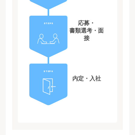
応募・
STEP5
書類選考・面
接
STEP6
内定・入社