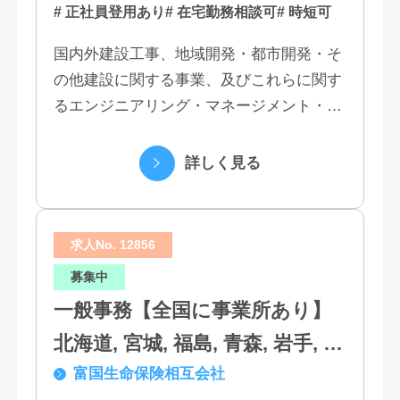
# 正社員登用あり
# 在宅勤務相談可
# 時短可
国内外建設工事、地域開発・都市開発・そ
の他建設に関する事業、及びこれらに関す
るエンジニアリング・マネージメント・コ
ンサルティング業務の受託、不動産事業 ほ
か 私たちは、創業１３０年の歴史の中で培
詳しく見る
われた...
求人No. 12856
募集中
一般事務【全国に事業所あり】
北海道, 宮城, 福島, 青森, 岩手, 秋
富国生命保険相互会社
田, 山形, 東京, 神奈川, 千葉, 埼