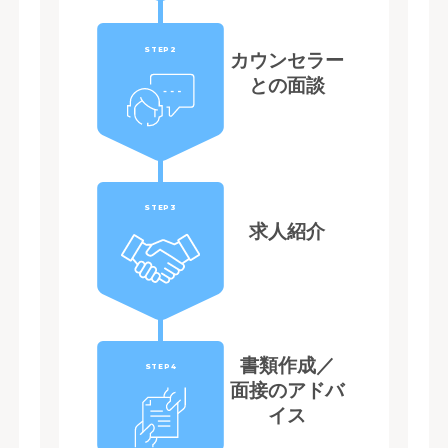
STEP2
カウンセラー
との面談
STEP3
求人紹介
書類作成／
STEP4
面接のアドバ
イス