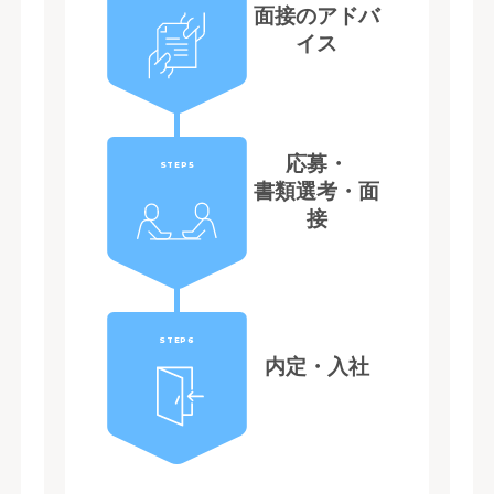
面接のアドバ
イス
応募・
STEP5
書類選考・面
接
STEP6
内定・入社