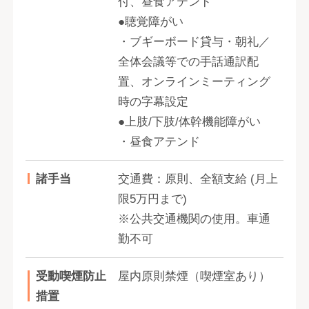
付、昼食アテンド
●聴覚障がい
・ブギーボード貸与・朝礼／
全体会議等での手話通訳配
置、オンラインミーティング
時の字幕設定
●上肢/下肢/体幹機能障がい
・昼食アテンド
諸手当
交通費：原則、全額支給 (月上
限5万円まで)
※公共交通機関の使用。車通
勤不可
受動喫煙防止
屋内原則禁煙（喫煙室あり）
措置