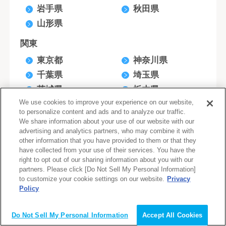
岩手県
秋田県
山形県
関東
東京都
神奈川県
千葉県
埼玉県
茨城県
栃木県
We use cookies to improve your experience on our website,
群馬県
to personalize content and ads and to analyze our traffic.
We share information about your use of our website with our
北陸・甲信越
advertising and analytics partners, who may combine it with
新潟県
石川県
other information that you have provided to them or that they
have collected from your use of their services. You have the
富山県
福井県
right to opt out of our sharing information about you with our
長野県
山梨県
partners. Please click [Do Not Sell My Personal Information]
to customize your cookie settings on our website.
Privacy
Policy
東海
愛知県
静岡県
Do Not Sell My Personal Information
Accept All Cookies
三重県
岐阜県