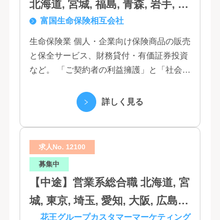
北海道, 宮城, 福島, 青森, 岩手, 秋
富国生命保険相互会社
田, 山形, 東京, 神奈川, 千葉, 埼
玉, 茨城, 栃木, 群馬, 新潟, 石川,
生命保険業 個人・企業向け保険商品の販売
と保全サービス、財務貸付・有価証券投資
富山, 福井, 長野, 山梨, 愛知, 静
など。 「ご契約者の利益擁護」と「社会へ
岡, 三重, 岐阜, 大阪, 京都, 兵庫,
の貢献」という創業以来の経営理念にもと
滋賀, 奈良, 和歌山, 広島, 岡山, 山
づく「お客さま基点」をスローガンに掲
詳しく見る
口, 鳥取, 島根, 香川, 愛媛, 徳島,
げ、顧客の...
高知, 福岡, 長崎, 熊本, 鹿児島, 大
求人No. 12100
分, 宮崎, 佐賀, 沖縄
募集中
【中途】営業系総合職 北海道, 宮
城, 東京, 埼玉, 愛知, 大阪, 広島,
花王グループカスタマーマーケティング
福岡