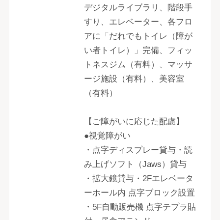
デジタルライブラリ、階段手
すり、エレベーター、各フロ
アに「だれでもトイレ（障が
い者トイレ）」完備、フィッ
トネスジム（有料）、マッサ
ージ施設（有料）、美容室
（有料）
【ご障がいに応じた配慮】
●視覚障がい
・点字ディスプレー貸与・読
み上げソフト（Jaws）貸与
・拡大鏡貸与・2Fエレベータ
ーホール内 点字ブロック設置
・5F自動販売機 点字テプラ貼