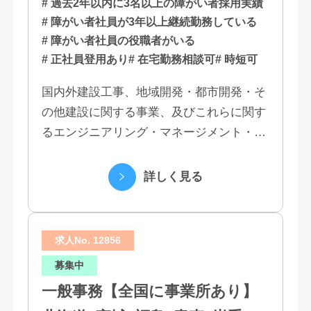
福岡
# 過去2年以内に3名以上の障がい者採用実績
# 障がい者社員が3年以上継続勤務している
# 障がい者社員の役職者がいる
# 正社員登用あり
# 在宅勤務相談可
# 時短可
国内外建設工事、地域開発・都市開発・そ
の他建設に関する事業、及びこれらに関す
るエンジニアリング・マネージメント・コ
ンサルティング業務の受託、不動産事業 ほ
か 私たちは、創業１３０年の歴史の中で培
詳しく見る
われた...
求人No. 12856
募集中
一般事務【全国に事業所あり】