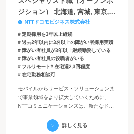
スペシャリスト職（オープンポ
ジション） 北海道, 宮城, 東京,
NTTドコモビジネス株式会社
石川, 愛知, 大阪, 広島, 香川, 福岡
# 定期採用を3年以上継続
# 過去2年以内に3名以上の障がい者採用実績
# 障がい者社員が3年以上継続勤務している
# 障がい者社員の役職者がいる
# フルリモート
# 在宅週2,3回程度
# 在宅勤務相談可
モバイルからサービス・ソリューションま
で事業領域をより拡大していくために、
NTTコミュニケーションズは、新たなドコ
モグループとして生まれ変わりました。 私
たちは、クラウド、ネットワーク、セキュ
詳しく見る
リティといっ...