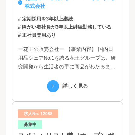
株式会社
# 定期採用を3年以上継続
# 障がい者社員が3年以上継続勤務している
# 正社員登用あり
ー花王の販売会社ー 【事業内容】 国内日
用品シェアNo.1を誇る花王グループは、研
究開発から生活者の手に商品がわたるまで
の流れを花王グループで一貫して行うこと
で、情報のスピード、質、量ともに他社に
詳しく見る
は...
求人No. 12088
募集中