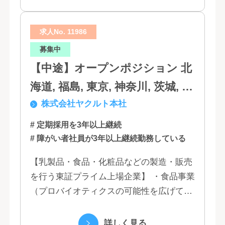
求人No. 11986
募集中
【中途】オープンポジション 北
海道, 福島, 東京, 神奈川, 茨城, 静
株式会社ヤクルト本社
岡, 大阪, 兵庫, 福岡, 佐賀
# 定期採用を3年以上継続
# 障がい者社員が3年以上継続勤務している
【乳製品・食品・化粧品などの製造・販売
を行う東証プライム上場企業】 ・食品事業
（プロバイオティクスの可能性を広げてい
くヤクルトの乳製品と、健康ニーズに応え
る優れた機能性飲料） ・国際事業（40の
詳しく見る