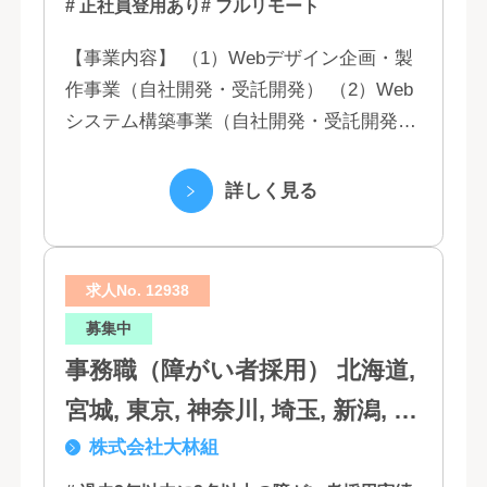
# 正社員登用あり
# フルリモート
【事業内容】 （1）Webデザイン企画・製
作事業（自社開発・受託開発） （2）Web
システム構築事業（自社開発・受託開発）
（3）マーケティング業務 （4）IT教育事業
（5）営業代行業務 （6...
詳しく見る
求人No. 12938
募集中
事務職（障がい者採用） 北海道,
宮城, 東京, 神奈川, 埼玉, 新潟, 愛
株式会社大林組
知, 大阪, 京都, 兵庫, 広島, 香川,