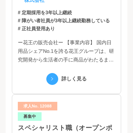
株式会社
# 定期採用を3年以上継続
# 障がい者社員が3年以上継続勤務している
# 正社員登用あり
ー花王の販売会社ー 【事業内容】 国内日
用品シェアNo.1を誇る花王グループは、研
究開発から生活者の手に商品がわたるまで
の流れを花王グループで一貫して行うこと
で、情報のスピード、質、量ともに他社に
詳しく見る
は...
求人No. 12088
募集中
スペシャリスト職（オープンポ