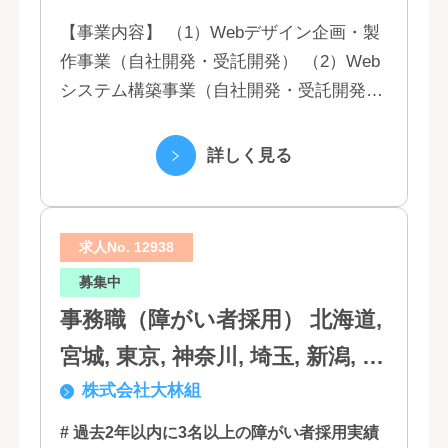
【事業内容】 （1）Webデザイン企画・製
作事業（自社開発・受託開発） （2）Web
システム構築事業（自社開発・受託開発）
（3）マーケティング業務 （4）IT教育事業
（5）営業代行業務 （6...
詳しく見る
求人No. 12938
募集中
事務職（障がい者採用） 北海道,
宮城, 東京, 神奈川, 埼玉, 新潟, 愛
株式会社大林組
知, 大阪, 京都, 兵庫, 広島, 香川,
福岡
# 過去2年以内に3名以上の障がい者採用実績