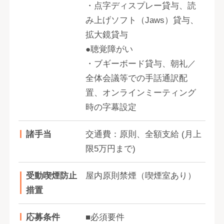
・点字ディスプレー貸与、読
み上げソフト（Jaws）貸与、
拡大鏡貸与
●聴覚障がい
・ブギーボード貸与、朝礼／
全体会議等での手話通訳配
置、オンラインミーティング
時の字幕設定
諸手当
交通費：原則、全額支給 (月上
限5万円まで)
受動喫煙防止
屋内原則禁煙（喫煙室あり）
措置
応募条件
■必須要件