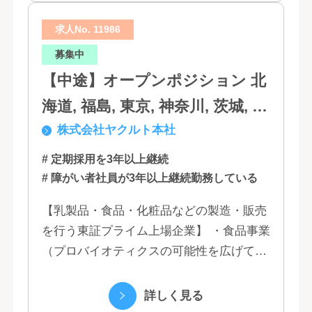
求人No. 11986
募集中
【中途】オープンポジション 北
海道, 福島, 東京, 神奈川, 茨城, 静
株式会社ヤクルト本社
岡, 大阪, 兵庫, 福岡, 佐賀
# 定期採用を3年以上継続
# 障がい者社員が3年以上継続勤務している
【乳製品・食品・化粧品などの製造・販売
を行う東証プライム上場企業】 ・食品事業
（プロバイオティクスの可能性を広げてい
くヤクルトの乳製品と、健康ニーズに応え
る優れた機能性飲料） ・国際事業（40の
詳しく見る
国と地域...