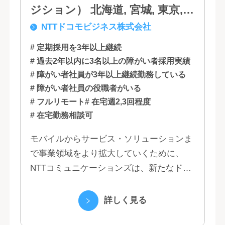
ジション） 北海道, 宮城, 東京,
NTTドコモビジネス株式会社
石川, 愛知, 大阪, 広島, 香川, 福岡
# 定期採用を3年以上継続
# 過去2年以内に3名以上の障がい者採用実績
# 障がい者社員が3年以上継続勤務している
# 障がい者社員の役職者がいる
# フルリモート
# 在宅週2,3回程度
# 在宅勤務相談可
モバイルからサービス・ソリューションま
で事業領域をより拡大していくために、
NTTコミュニケーションズは、新たなドコ
モグループとして生まれ変わりました。 私
たちは、クラウド、ネットワーク、セキュ
詳しく見る
リティといっ...