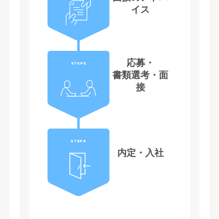
イス
応募・
STEP5
書類選考・面
接
STEP6
内定・入社