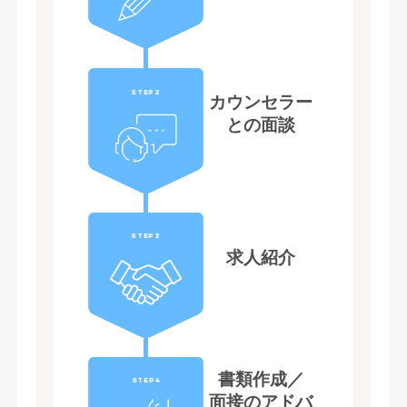
STEP2
カウンセラー
との面談
STEP3
求人紹介
書類作成／
STEP4
面接のアドバ