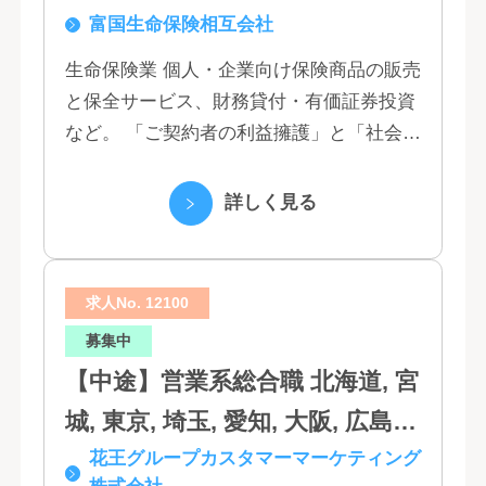
富国生命保険相互会社
田, 山形, 東京, 神奈川, 千葉, 埼
玉, 茨城, 栃木, 群馬, 新潟, 石川,
生命保険業 個人・企業向け保険商品の販売
と保全サービス、財務貸付・有価証券投資
富山, 福井, 長野, 山梨, 愛知, 静
など。 「ご契約者の利益擁護」と「社会へ
岡, 三重, 岐阜, 大阪, 京都, 兵庫,
の貢献」という創業以来の経営理念にもと
滋賀, 奈良, 和歌山, 広島, 岡山, 山
づく「お客さま基点」をスローガンに掲
詳しく見る
口, 鳥取, 島根, 香川, 愛媛, 徳島,
げ、顧客の...
高知, 福岡, 長崎, 熊本, 鹿児島, 大
求人No. 12100
分, 宮崎, 佐賀, 沖縄
募集中
【中途】営業系総合職 北海道, 宮
城, 東京, 埼玉, 愛知, 大阪, 広島,
花王グループカスタマーマーケティング
福岡