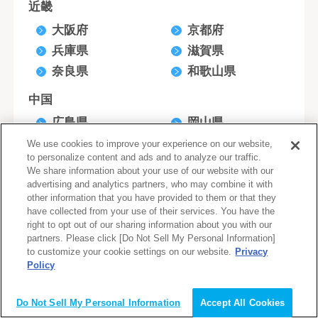
近畿
大阪府
京都府
兵庫県
滋賀県
奈良県
和歌山県
中国
広島県
岡山県
山口県
鳥取県
We use cookies to improve your experience on our website,
to personalize content and ads and to analyze our traffic.
島根県
We share information about your use of our website with our
advertising and analytics partners, who may combine it with
四国
other information that you have provided to them or that they
have collected from your use of their services. You have the
香川県
愛媛県
right to opt out of our sharing information about you with our
徳島県
高知県
partners. Please click [Do Not Sell My Personal Information]
to customize your cookie settings on our website.
Privacy
九州/沖縄
Policy
会員登録（無料）
福岡県
長崎県
Do Not Sell My Personal Information
Accept All Cookies
熊本県
鹿児島県