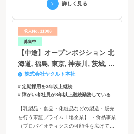
たちは、クラウド、ネットワーク、セキュ
詳しく見る
リティといっ...
求人No. 11986
募集中
【中途】オープンポジション 北
海道, 福島, 東京, 神奈川, 茨城, 静
株式会社ヤクルト本社
岡, 大阪, 兵庫, 福岡, 佐賀
# 定期採用を3年以上継続
# 障がい者社員が3年以上継続勤務している
【乳製品・食品・化粧品などの製造・販売
を行う東証プライム上場企業】 ・食品事業
（プロバイオティクスの可能性を広げてい