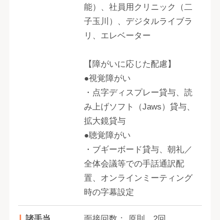
能）、社員用クリニック（二
子玉川）、デジタルライブラ
リ、エレベーター
【障がいに応じた配慮】
●視覚障がい
・点字ディスプレー貸与、読
み上げソフト（Jaws）貸与、
拡大鏡貸与
●聴覚障がい
・ブギーボード貸与、朝礼／
全体会議等での手話通訳配
置、オンラインミーティング
時の字幕設定
諸手当
面接回数： 原則、2回