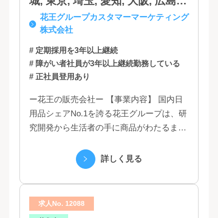
城, 東京, 埼玉, 愛知, 大阪, 広島,
花王グループカスタマーマーケティング
福岡
株式会社
# 定期採用を3年以上継続
# 障がい者社員が3年以上継続勤務している
# 正社員登用あり
ー花王の販売会社ー 【事業内容】 国内日
用品シェアNo.1を誇る花王グループは、研
究開発から生活者の手に商品がわたるまで
の流れを花王グループで一貫して行うこと
で、情報のスピード、質、量ともに他社に
詳しく見る
は...
求人No. 12088