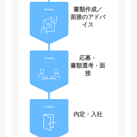
書類作成／
STEP4
面接のアドバ
イス
応募・
STEP5
書類選考・面
接
STEP6
内定・入社