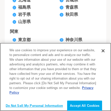
北海道
宮城県
福島県
青森県
岩手県
秋田県
山形県
関東
東京都
神奈川県
千葉県
埼玉県
We use cookies to improve your experience on our website,
茨城県
栃木県
to personalize content and ads and to analyze our traffic.
We share information about your use of our website with our
群馬県
advertising and analytics partners, who may combine it with
other information that you have provided to them or that they
北陸・甲信越
have collected from your use of their services. You have the
right to opt out of our sharing information about you with our
新潟県
石川県
partners. Please click [Do Not Sell My Personal Information]
富山県
福井県
to customize your cookie settings on our website.
Privacy
Policy
長野県
山梨県
東海
Do Not Sell My Personal Information
Accept All Cookies