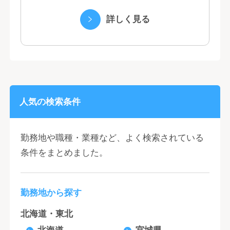
くヤクルトの乳製品と、健康ニーズに応え
る優れた機能性飲料） ・国際事業（40の
詳しく見る
国と地域...
人気の検索条件
勤務地や職種・業種など、よく検索されている
条件をまとめました。
勤務地から探す
北海道・東北