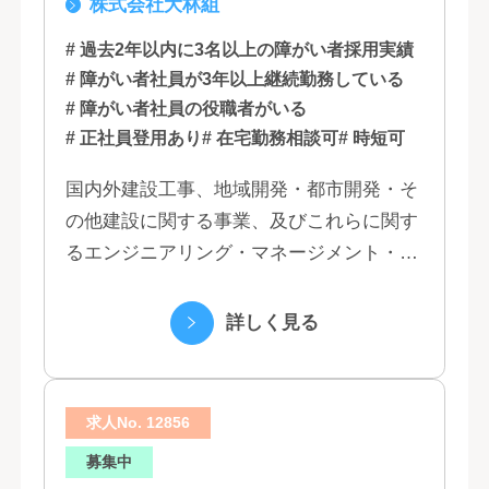
株式会社大林組
知, 大阪, 京都, 兵庫, 広島, 香川,
福岡
# 過去2年以内に3名以上の障がい者採用実績
# 障がい者社員が3年以上継続勤務している
# 障がい者社員の役職者がいる
# 正社員登用あり
# 在宅勤務相談可
# 時短可
国内外建設工事、地域開発・都市開発・そ
の他建設に関する事業、及びこれらに関す
るエンジニアリング・マネージメント・コ
ンサルティング業務の受託、不動産事業 ほ
か 私たちは、創業１３０年の歴史の中で培
詳しく見る
われた...
求人No. 12856
募集中