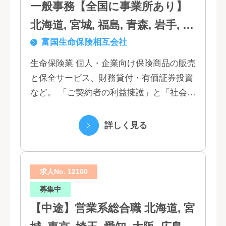
一般事務【全国に事業所あり】
北海道, 宮城, 福島, 青森, 岩手, 秋
富国生命保険相互会社
田, 山形, 東京, 神奈川, 千葉, 埼
玉, 茨城, 栃木, 群馬, 新潟, 石川,
生命保険業 個人・企業向け保険商品の販売
と保全サービス、財務貸付・有価証券投資
富山, 福井, 長野, 山梨, 愛知, 静
など。 「ご契約者の利益擁護」と「社会へ
岡, 三重, 岐阜, 大阪, 京都, 兵庫,
の貢献」という創業以来の経営理念にもと
滋賀, 奈良, 和歌山, 広島, 岡山, 山
づく「お客さま基点」をスローガンに掲
詳しく見る
口, 鳥取, 島根, 香川, 愛媛, 徳島,
げ、顧客の...
高知, 福岡, 長崎, 熊本, 鹿児島, 大
求人No. 12100
分, 宮崎, 佐賀, 沖縄
募集中
【中途】営業系総合職 北海道, 宮