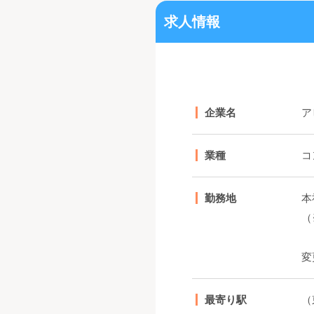
求人情報
企業名
ア
業種
コ
勤務地
本
（
変
最寄り駅
（