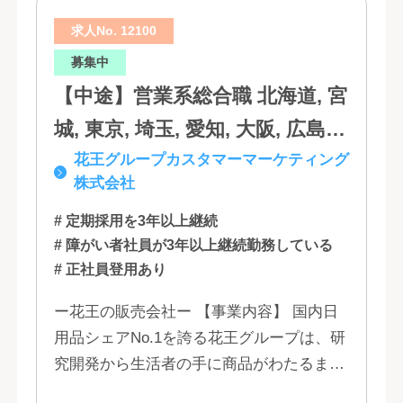
高知, 福岡, 長崎, 熊本, 鹿児島, 大
求人No. 12100
分, 宮崎, 佐賀, 沖縄
募集中
【中途】営業系総合職 北海道, 宮
城, 東京, 埼玉, 愛知, 大阪, 広島,
花王グループカスタマーマーケティング
福岡
株式会社
# 定期採用を3年以上継続
# 障がい者社員が3年以上継続勤務している
# 正社員登用あり
ー花王の販売会社ー 【事業内容】 国内日
用品シェアNo.1を誇る花王グループは、研
究開発から生活者の手に商品がわたるまで
の流れを花王グループで一貫して行うこと