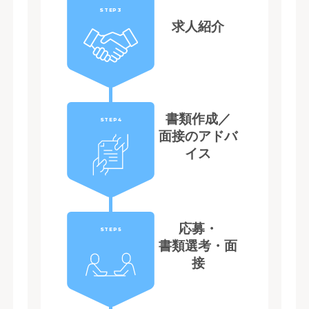
STEP3
求人紹介
書類作成／
STEP4
面接のアドバ
イス
応募・
STEP5
書類選考・面
接