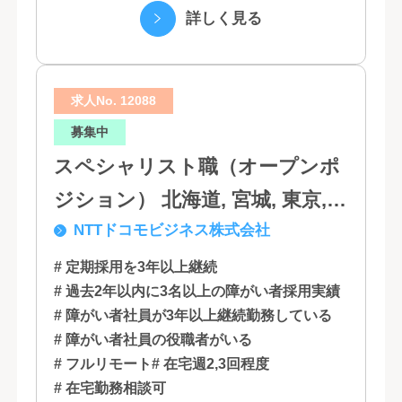
で、情報のスピード、質、量ともに他社に
詳しく見る
は...
求人No. 12088
募集中
スペシャリスト職（オープンポ
ジション） 北海道, 宮城, 東京,
NTTドコモビジネス株式会社
石川, 愛知, 大阪, 広島, 香川, 福岡
# 定期採用を3年以上継続
# 過去2年以内に3名以上の障がい者採用実績
# 障がい者社員が3年以上継続勤務している
# 障がい者社員の役職者がいる
# フルリモート
# 在宅週2,3回程度
# 在宅勤務相談可