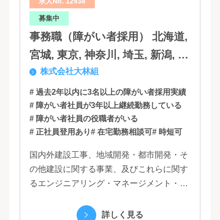
求人No. 12938
募集中
事務職（障がい者採用） 北海道,
宮城, 東京, 神奈川, 埼玉, 新潟, 愛
株式会社大林組
知, 大阪, 京都, 兵庫, 広島, 香川,
福岡
# 過去2年以内に3名以上の障がい者採用実績
# 障がい者社員が3年以上継続勤務している
# 障がい者社員の役職者がいる
# 正社員登用あり
# 在宅勤務相談可
# 時短可
国内外建設工事、地域開発・都市開発・そ
の他建設に関する事業、及びこれらに関す
るエンジニアリング・マネージメント・コ
ンサルティング業務の受託、不動産事業 ほ
か 私たちは、創業１３０年の歴史の中で培
詳しく見る