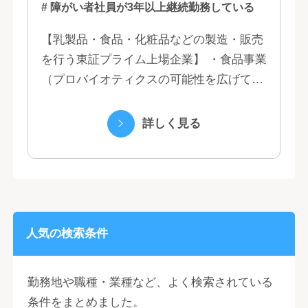
# 障がい者社員が3年以上継続勤務している
【乳製品・食品・化粧品などの製造・販売
を行う東証プライム上場企業】 ・食品事業
（プロバイオティクスの可能性を広げてい
くヤクルトの乳製品と、健康ニーズに応え
る優れた機能性飲料） ・国際事業（40の
詳しく見る
国と地域...
人気の検索条件
勤務地や職種・業種など、よく検索されている
条件をまとめました。