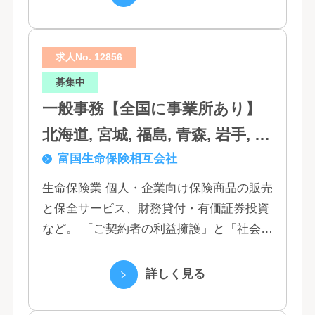
われた...
求人No. 12856
募集中
一般事務【全国に事業所あり】
北海道, 宮城, 福島, 青森, 岩手, 秋
富国生命保険相互会社
田, 山形, 東京, 神奈川, 千葉, 埼
玉, 茨城, 栃木, 群馬, 新潟, 石川,
生命保険業 個人・企業向け保険商品の販売
と保全サービス、財務貸付・有価証券投資
富山, 福井, 長野, 山梨, 愛知, 静
など。 「ご契約者の利益擁護」と「社会へ
岡, 三重, 岐阜, 大阪, 京都, 兵庫,
の貢献」という創業以来の経営理念にもと
滋賀, 奈良, 和歌山, 広島, 岡山, 山
づく「お客さま基点」をスローガンに掲
詳しく見る
口, 鳥取, 島根, 香川, 愛媛, 徳島,
げ、顧客の...