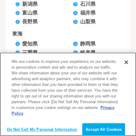
新潟県
石川県
富山県
福井県
長野県
山梨県
東海
愛知県
静岡県
三重県
岐阜県
We use cookies to improve your experience on our website,
近畿
to personalize content and ads and to analyze our traffic.
We share information about your use of our website with our
大阪府
京都府
advertising and analytics partners, who may combine it with
兵庫県
滋賀県
other information that you have provided to them or that they
have collected from your use of their services. You have the
奈良県
和歌山県
right to opt out of our sharing information about you with our
partners. Please click [Do Not Sell My Personal Information]
中国
to customize your cookie settings on our website.
Privacy
Policy
広島県
岡山県
会員登録（無料）
山口県
鳥取県
Do Not Sell My Personal Information
Accept All Cookies
島根県