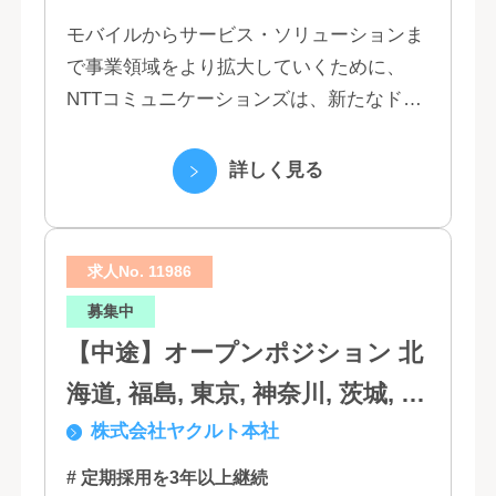
モバイルからサービス・ソリューションま
で事業領域をより拡大していくために、
NTTコミュニケーションズは、新たなドコ
モグループとして生まれ変わりました。 私
たちは、クラウド、ネットワーク、セキュ
詳しく見る
リティといっ...
求人No. 11986
募集中
【中途】オープンポジション 北
海道, 福島, 東京, 神奈川, 茨城, 静
株式会社ヤクルト本社
岡, 大阪, 兵庫, 福岡, 佐賀
# 定期採用を3年以上継続