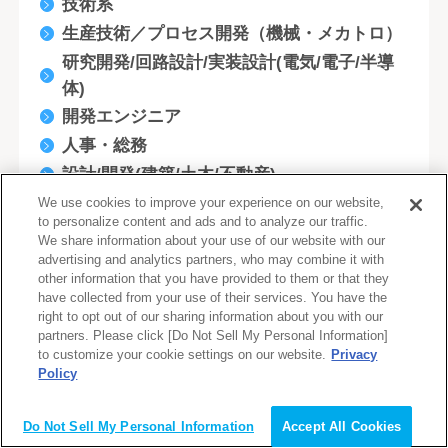
技術系
生産技術／プロセス開発（機械・メカトロ）
研究開発/回路設計/実装設計(電気/電子/半導
体)
開発エンジニア
人事・総務
設計/開発(建築/土木/不動産)
研究開発/生産/製造技術開発(化学/素材)
We use cookies to improve your experience on our website,
to personalize content and ads and to analyze our traffic.
企画/商品開発/マーケティング
We share information about your use of our website with our
社内情報システム/EDP/MIS
advertising and analytics partners, who may combine it with
other information that you have provided to them or that they
テレフォンオペレーター
have collected from your use of their services. You have the
right to opt out of our sharing information about you with our
システムエンジニア
partners. Please click [Do Not Sell My Personal Information]
ネットワークエンジニア
to customize your cookie settings on our website.
Privacy
Policy
その他技術系（機械／メカトロ）
会員登録（無料）
採用
Do Not Sell My Personal Information
Accept All Cookies
労務