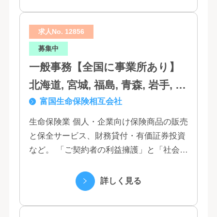
求人No. 12856
募集中
一般事務【全国に事業所あり】
北海道, 宮城, 福島, 青森, 岩手, 秋
富国生命保険相互会社
田, 山形, 東京, 神奈川, 千葉, 埼
玉, 茨城, 栃木, 群馬, 新潟, 石川,
生命保険業 個人・企業向け保険商品の販売
と保全サービス、財務貸付・有価証券投資
富山, 福井, 長野, 山梨, 愛知, 静
など。 「ご契約者の利益擁護」と「社会へ
岡, 三重, 岐阜, 大阪, 京都, 兵庫,
の貢献」という創業以来の経営理念にもと
滋賀, 奈良, 和歌山, 広島, 岡山, 山
づく「お客さま基点」をスローガンに掲
詳しく見る
口, 鳥取, 島根, 香川, 愛媛, 徳島,
げ、顧客の...
高知, 福岡, 長崎, 熊本, 鹿児島, 大