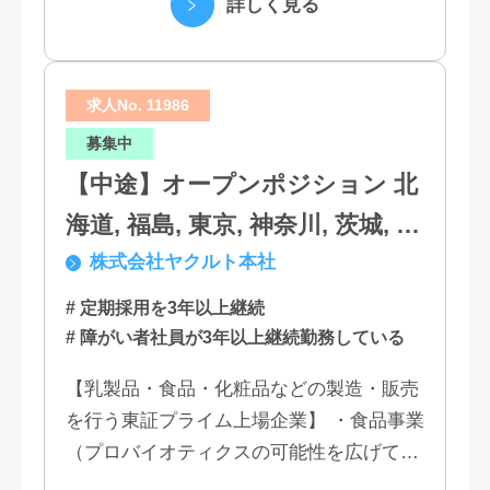
詳しく見る
は...
求人No. 11986
募集中
【中途】オープンポジション 北
海道, 福島, 東京, 神奈川, 茨城, 静
株式会社ヤクルト本社
岡, 大阪, 兵庫, 福岡, 佐賀
# 定期採用を3年以上継続
# 障がい者社員が3年以上継続勤務している
【乳製品・食品・化粧品などの製造・販売
を行う東証プライム上場企業】 ・食品事業
（プロバイオティクスの可能性を広げてい
くヤクルトの乳製品と、健康ニーズに応え