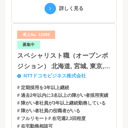
る優れた機能性飲料） ・国際事業（40の
詳しく見る
国と地域...
求人No. 12088
募集中
スペシャリスト職（オープンポ
ジション） 北海道, 宮城, 東京,
NTTドコモビジネス株式会社
石川, 愛知, 大阪, 広島, 香川, 福岡
# 定期採用を3年以上継続
# 過去2年以内に3名以上の障がい者採用実績
# 障がい者社員が3年以上継続勤務している
# 障がい者社員の役職者がいる
# フルリモート
# 在宅週2,3回程度
# 在宅勤務相談可