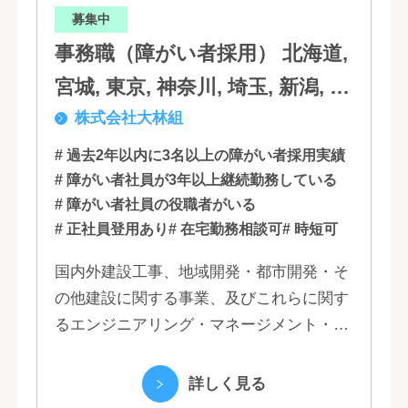
募集中
事務職（障がい者採用） 北海道,
宮城, 東京, 神奈川, 埼玉, 新潟, 愛
株式会社大林組
知, 大阪, 京都, 兵庫, 広島, 香川,
福岡
# 過去2年以内に3名以上の障がい者採用実績
# 障がい者社員が3年以上継続勤務している
# 障がい者社員の役職者がいる
# 正社員登用あり
# 在宅勤務相談可
# 時短可
国内外建設工事、地域開発・都市開発・そ
の他建設に関する事業、及びこれらに関す
るエンジニアリング・マネージメント・コ
ンサルティング業務の受託、不動産事業 ほ
か 私たちは、創業１３０年の歴史の中で培
詳しく見る
われた...