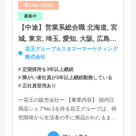
求人No. 12100
分, 宮崎, 佐賀, 沖縄
募集中
【中途】営業系総合職 北海道, 宮
城, 東京, 埼玉, 愛知, 大阪, 広島,
花王グループカスタマーマーケティング
福岡
株式会社
# 定期採用を3年以上継続
# 障がい者社員が3年以上継続勤務している
# 正社員登用あり
ー花王の販売会社ー 【事業内容】 国内日
用品シェアNo.1を誇る花王グループは、研
究開発から生活者の手に商品がわたるまで
の流れを花王グループで一貫して行うこと
で、情報のスピード、質、量ともに他社に