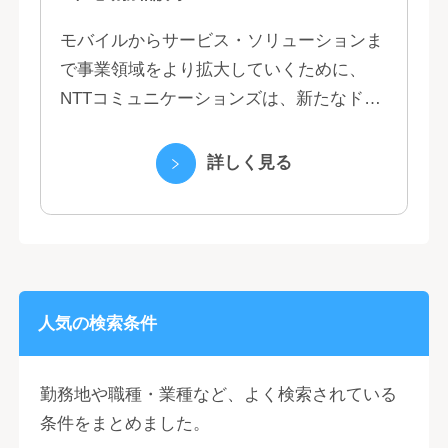
モバイルからサービス・ソリューションま
で事業領域をより拡大していくために、
NTTコミュニケーションズは、新たなドコ
モグループとして生まれ変わりました。 私
たちは、クラウド、ネットワーク、セキュ
詳しく見る
リティといっ...
人気の検索条件
勤務地や職種・業種など、よく検索されている
条件をまとめました。