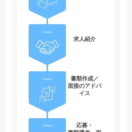
STEP3
求人紹介
書類作成／
STEP4
面接のアドバ
イス
応募・
STEP5