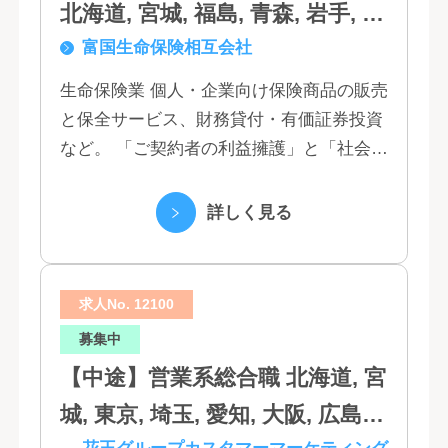
北海道, 宮城, 福島, 青森, 岩手, 秋
富国生命保険相互会社
田, 山形, 東京, 神奈川, 千葉, 埼
玉, 茨城, 栃木, 群馬, 新潟, 石川,
生命保険業 個人・企業向け保険商品の販売
と保全サービス、財務貸付・有価証券投資
富山, 福井, 長野, 山梨, 愛知, 静
など。 「ご契約者の利益擁護」と「社会へ
岡, 三重, 岐阜, 大阪, 京都, 兵庫,
の貢献」という創業以来の経営理念にもと
滋賀, 奈良, 和歌山, 広島, 岡山, 山
づく「お客さま基点」をスローガンに掲
詳しく見る
口, 鳥取, 島根, 香川, 愛媛, 徳島,
げ、顧客の...
高知, 福岡, 長崎, 熊本, 鹿児島, 大
求人No. 12100
分, 宮崎, 佐賀, 沖縄
募集中
【中途】営業系総合職 北海道, 宮
城, 東京, 埼玉, 愛知, 大阪, 広島,