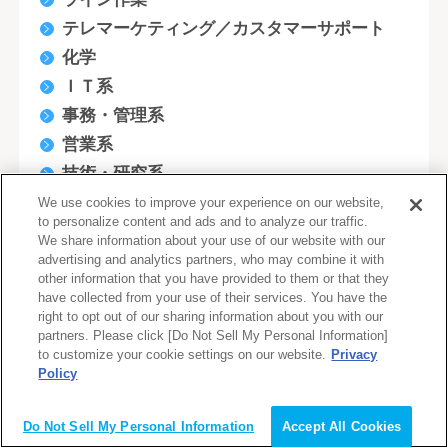
テレマーケティング／カスタマーサポート
化学
ＩＴ系
事務・管理系
営業系
技術・研究系
販売・サービス系
We use cookies to improve your experience on our website,
to personalize content and ads and to analyze our traffic.
企画系
We share information about your use of our website with our
金融系
advertising and analytics partners, who may combine it with
other information that you have provided to them or that they
クリエイティブ系
have collected from your use of their services. You have the
デザイナー(WEB/モバイル/ゲーム関連)
right to opt out of our sharing information about you with our
partners. Please click [Do Not Sell My Personal Information]
医療・福祉系
to customize your cookie settings on our website.
Privacy
Policy
軽作業・清掃系
会員登録（無料）
商品管理・購買・仕入・物流
Do Not Sell My Personal Information
Accept All Cookies
教育・保育・公共サービス系