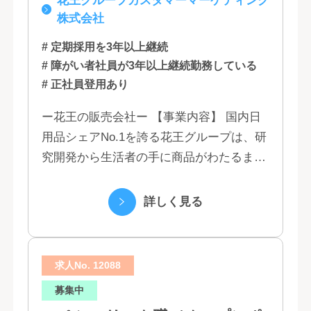
花王グループカスタマーマーケティング
福岡
株式会社
# 定期採用を3年以上継続
# 障がい者社員が3年以上継続勤務している
# 正社員登用あり
ー花王の販売会社ー 【事業内容】 国内日
用品シェアNo.1を誇る花王グループは、研
究開発から生活者の手に商品がわたるまで
の流れを花王グループで一貫して行うこと
で、情報のスピード、質、量ともに他社に
詳しく見る
は...
求人No. 12088
募集中