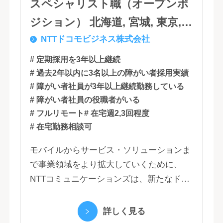
スペシャリスト職（オープンポ
ジション） 北海道, 宮城, 東京,
NTTドコモビジネス株式会社
石川, 愛知, 大阪, 広島, 香川, 福岡
# 定期採用を3年以上継続
# 過去2年以内に3名以上の障がい者採用実績
# 障がい者社員が3年以上継続勤務している
# 障がい者社員の役職者がいる
# フルリモート
# 在宅週2,3回程度
# 在宅勤務相談可
モバイルからサービス・ソリューションま
で事業領域をより拡大していくために、
NTTコミュニケーションズは、新たなドコ
モグループとして生まれ変わりました。 私
たちは、クラウド、ネットワーク、セキュ
詳しく見る
リティといっ...