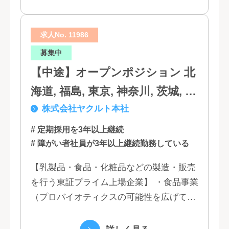
求人No. 11986
募集中
【中途】オープンポジション 北
海道, 福島, 東京, 神奈川, 茨城, 静
株式会社ヤクルト本社
岡, 大阪, 兵庫, 福岡, 佐賀
# 定期採用を3年以上継続
# 障がい者社員が3年以上継続勤務している
【乳製品・食品・化粧品などの製造・販売
を行う東証プライム上場企業】 ・食品事業
（プロバイオティクスの可能性を広げてい
くヤクルトの乳製品と、健康ニーズに応え
る優れた機能性飲料） ・国際事業（40の