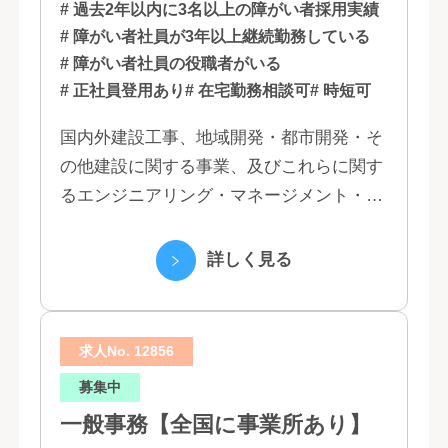
福岡
# 過去2年以内に3名以上の障がい者採用実績
# 障がい者社員が3年以上継続勤務している
# 障がい者社員の役職者がいる
# 正社員登用あり
# 在宅勤務相談可
# 時短可
国内外建設工事、地域開発・都市開発・そ
の他建設に関する事業、及びこれらに関す
るエンジニアリング・マネージメント・コ
ンサルティング業務の受託、不動産事業 ほ
か 私たちは、創業１３０年の歴史の中で培
詳しく見る
われた...
求人No. 12856
募集中
一般事務【全国に事業所あり】