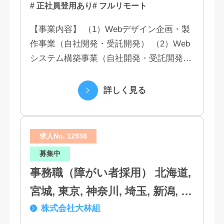
# 正社員登用あり
# フルリモート
【事業内容】 （1）Webデザイン企画・製
作事業（自社開発・受託開発） （2）Web
システム構築事業（自社開発・受託開発）
（3）マーケティング業務 （4）IT教育事業
（5）営業代行業務 （6...
詳しく見る
求人No. 12938
募集中
事務職（障がい者採用） 北海道,
宮城, 東京, 神奈川, 埼玉, 新潟, 愛
株式会社大林組
知, 大阪, 京都, 兵庫, 広島, 香川,