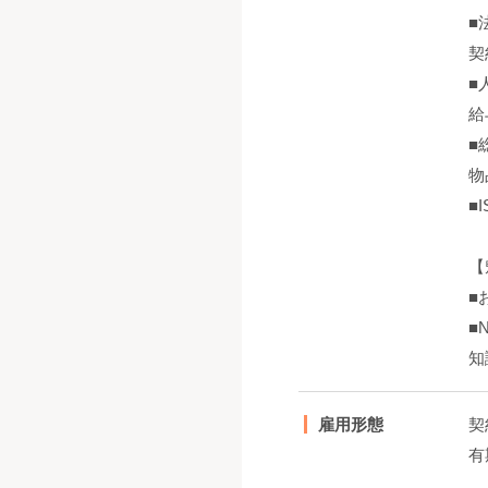
■
契
■
給
■
物
■
【
■
■
知
雇用形態
契
有