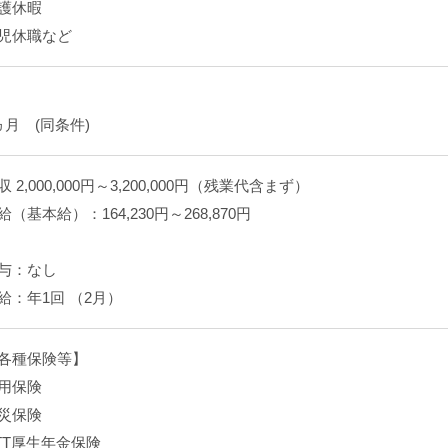
護休暇
児休職など
ヵ月 (同条件)
収 2,000,000円～3,200,000円（残業代含まず）
給（基本給）：164,230円～268,870円
与：なし
給：年1回 （2月）
各種保険等】
用保険
災保険
TT厚生年金保険