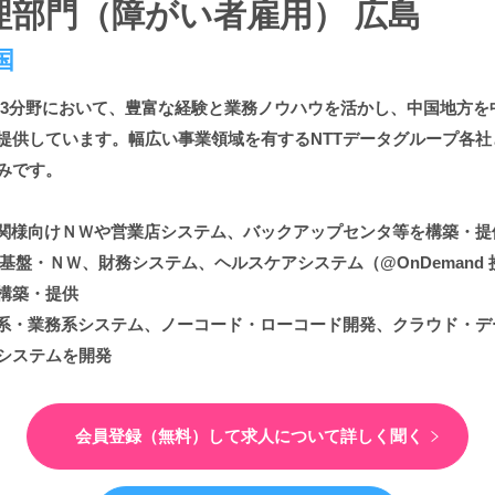
理部門（障がい者雇用） 広島
国
の3分野において、豊富な経験と業務ノウハウを活かし、中国地方を
提供しています。幅広い事業領域を有するNTTデータグループ各
みです。
機関様向けＮＷや営業店システム、バックアップセンタ等を構築・提
け基盤・ＮＷ、財務システム、ヘルスケアシステム（@OnDemand
構築・提供
幹系・業務系システム、ノーコード・ローコード開発、クラウド・
システムを開発
会員登録（無料）して
求人について詳しく聞く