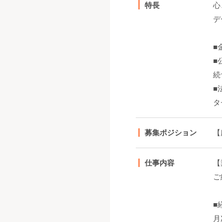
特長
心
デ
■
■
続
■
タ
募集ポジション
【
仕事内容
【
ご
■
月