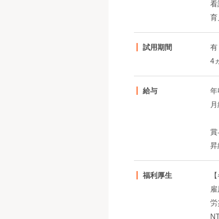
看
育
試用期間
有
4
給与
年
月
賞
昇
福利厚生
【
雇
労
N