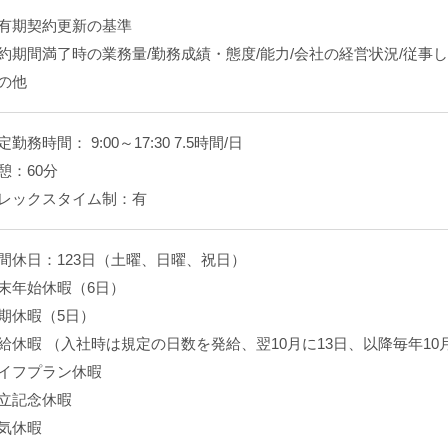
有期契約更新の基準
約期間満了時の業務量/勤務成績・態度/能力/会社の経営状況/従事
の他
定勤務時間： 9:00～17:30 7.5時間/日
憩：60分
レックスタイム制：有
間休日：123日（土曜、日曜、祝日）
末年始休暇（6日）
期休暇（5日）
給休暇 （入社時は規定の日数を発給、翌10月に13日、以降毎年10
イフプラン休暇
立記念休暇
気休暇