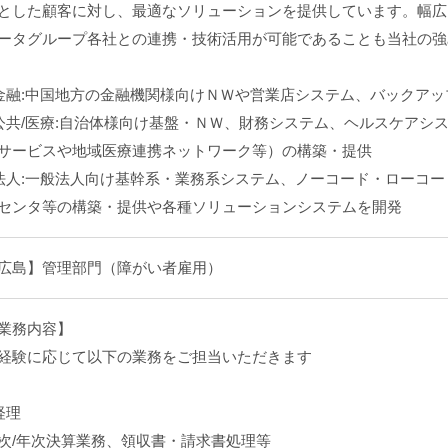
とした顧客に対し、最適なソリューションを提供しています。幅広
ータグループ各社との連携・技術活用が可能であることも当社の強
金融:中国地方の金融機関様向けＮＷや営業店システム、バックア
公共/医療:自治体様向け基盤・ＮＷ、財務システム、ヘルスケアシステム
サービスや地域医療連携ネットワーク等）の構築・提供
法人:一般法人向け基幹系・業務系システム、ノーコード・ローコ
センタ等の構築・提供や各種ソリューションシステムを開発
広島】管理部門（障がい者雇用）
業務内容】
経験に応じて以下の業務をご担当いただきます
経理
次/年次決算業務、領収書・請求書処理等