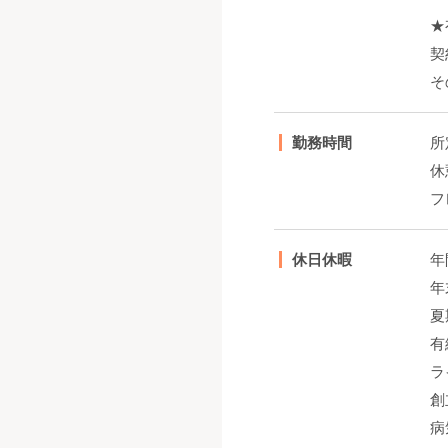
★
契
そ
勤務時間
所
休
フ
休日休暇
年
年
夏
有
ラ
創
病