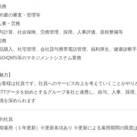
法務
約書の審査・管理等
人事・労務
与計算、社会保険、労務管理、採用、人事評価、規程整備等
総務
品購入、社宅管理、会社貸与携帯電話管理、福利厚生、健康診断手
ISO/QMS等のマネジメントシステム業務
魅力】
お客様は社員です。社員へのサービス向上を考えていくことがやり
NTTデータを始めとするグループ各社と連携し、給与、人事、採用
識を深められます
約社員
期雇用（１年更新）※更新条項あり ※更新による雇用期間の限度