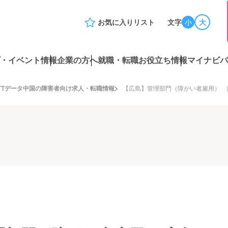
お気に入りリスト
文字
小
大
・イベント情報
企業の方へ
就職・転職お役立ち情報
マイナビパ
TTデータ中国の障害者向け求人・転職情報
【広島】管理部門（障がい者雇用） 