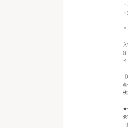
・
・
＊
入
ほ
イ
【
産
残
★
会
（