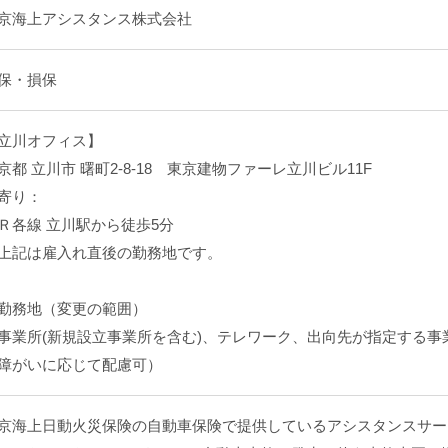
京海上アシスタンス株式会社
保・損保
立川オフィス】
京都 立川市 曙町2-8-18 東京建物ファーレ立川ビル11F
寄り：
Ｒ各線 立川駅から徒歩5分
上記は雇入れ直後の勤務地です。
勤務地（変更の範囲）
事業所(新規設立事業所を含む)、テレワーク、出向先が指定する事
障がいに応じて配慮可）
京海上日動火災保険の自動車保険で提供しているアシスタンスサー