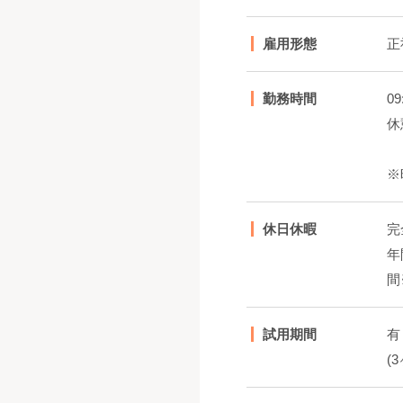
雇用形態
正
勤務時間
09
休
※
休日休暇
完
年
間
試用期間
有
(