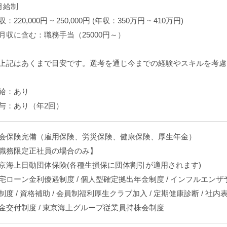
月給制
収：220,000円 ~ 250,000円 (年収：350万円 ~ 410万円)
月収に含む：職務手当（25000円～）
上記はあくまで目安です。選考を通じ今までの経験やスキルを考慮
給：あり
与：あり（年2回）
会保険完備（雇用保険、労災保険、健康保険、厚生年金）
職務限定正社員の場合のみ】
京海上日動団体保険(各種生損保に団体割引が適用されます)
宅ローン金利優遇制度 / 個人型確定拠出年金制度 / インフルエンザ予
制度 / 資格補助 / 会員制福利厚生クラブ加入 / 定期健康診断 / 社内
金交付制度 / 東京海上グループ従業員持株会制度