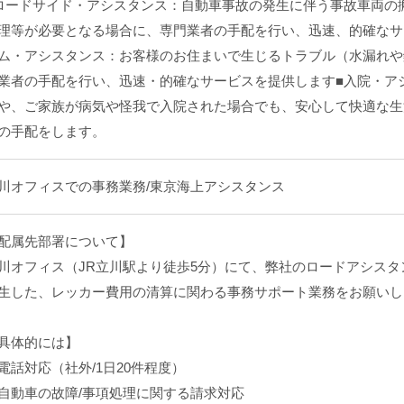
ロードサイド・アシスタンス：自動車事故の発生に伴う事故車両の
理等が必要となる場合に、専門業者の手配を行い、迅速、的確なサ
ム・アシスタンス：お客様のお住まいで生じるトラブル（水漏れや
業者の手配を行い、迅速・的確なサービスを提供します■入院・ア
や、ご家族が病気や怪我で入院された場合でも、安心して快適な生
の手配をします。
川オフィスでの事務業務/東京海上アシスタンス
配属先部署について】
川オフィス（JR立川駅より徒歩5分）にて、弊社のロードアシス
生した、レッカー費用の清算に関わる事務サポート業務をお願いし
具体的には】
電話対応（社外/1日20件程度）
自動車の故障/事項処理に関する請求対応