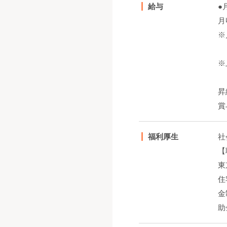
給与
●
月
※
※
昇
賞
福利厚生
社
【
東
住
金
助