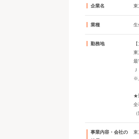
企業名
東
業種
生
勤務地
【
東
最
Ｊ
※
★
全
（
事業内容・会社の
東