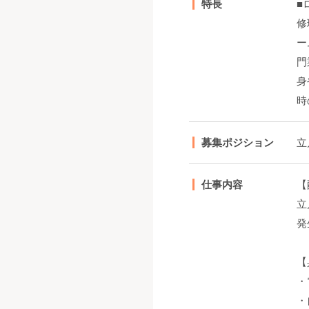
特長
■
修
ー
門
身
時
募集ポジション
立
仕事内容
【
立
発
【
・
・