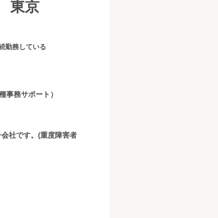
 東京
継続勤務している
種事務サポート）
子会社です。(重度障害者