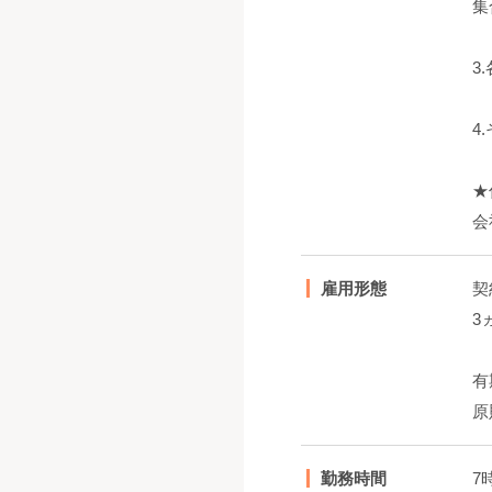
集
3
4
★
会
雇用形態
契
3
有
原
勤務時間
7