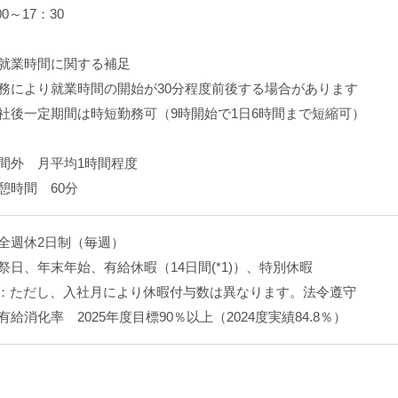
:00～17：30
就業時間に関する補足
務により就業時間の開始が30分程度前後する場合があります
社後一定期間は時短勤務可（9時開始で1日6時間まで短縮可）
間外 月平均1時間程度
憩時間 60分
全週休2日制（毎週）
祭日、年末年始、有給休暇（14日間(*1)）、特別休暇
1：ただし、入社月により休暇付与数は異なります。法令遵守
有給消化率 2025年度目標90％以上（2024度実績84.8％）