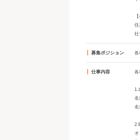
【
住
社
募集ポジション
各
仕事内容
各
1
名
名
2
オ