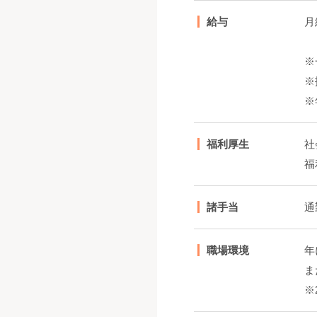
給与
月
※
※
※
福利厚生
社
福
諸手当
通
職場環境
年
ま
※