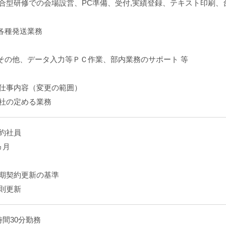
合型研修での会場設営、PC準備、受付,実績登録、テキスト印刷、
.各種発送業務
.その他、データ入力等ＰＣ作業、部内業務のサポート 等
仕事内容（変更の範囲）
社の定める業務
約社員
ヵ月
期契約更新の基準
則更新
時間30分勤務