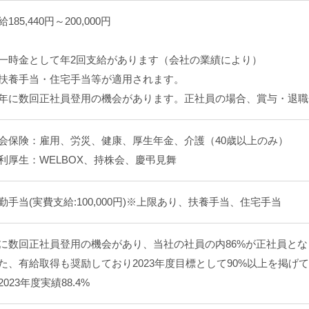
給185,440円～200,000円
一時金として年2回支給があります（会社の業績により）
扶養手当・住宅手当等が適用されます。
年に数回正社員登用の機会があります。正社員の場合、賞与・退職
会保険：雇用、労災、健康、厚生年金、介護（40歳以上のみ）
利厚生：WELBOX、持株会、慶弔見舞
勤手当(実費支給:100,000円)※上限あり、扶養手当、住宅手当
に数回正社員登用の機会があり、当社の社員の内86%が正社員と
た、有給取得も奨励しており2023年度目標として90%以上を掲げ
2023年度実績88.4%