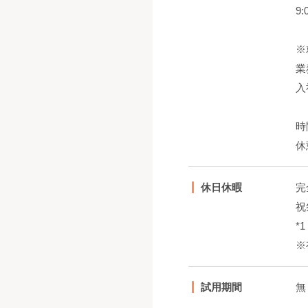
9
※
業
入
時
休
休日休暇
完
祝
*
※
試用期間
無