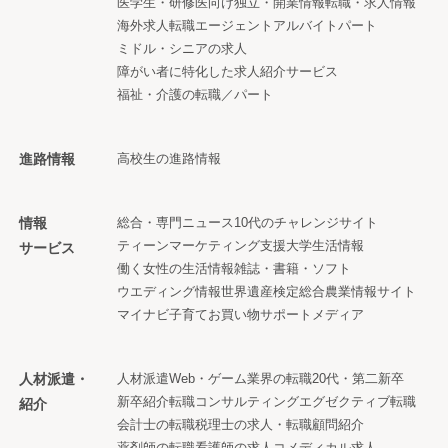
医学生・研修医向け
独立・開業情報
転職・求人情報
海外求人
転職エージェント
アルバイト
パート
ミドル・シニアの求人
障がい者に特化した求人紹介サービス
福祉・介護の転職／パート
進路情報
高校生の進路情報
情報
総合・専門ニュース
10代のチャレンジサイト
ティーンマーケティング支援
大学生活情報
サービス
働く女性の生活情報
雑誌・書籍・ソフト
ウエディング情報
世界遺産検定
総合農業情報サイト
マイナビ子育て
お買い物サポートメディア
人材派遣・
人材派遣
Web・ゲーム業界の転職
20代・第二新卒
新卒紹介
転職コンサルティング
エグゼクティブ転職
紹介
会計士の転職
税理士の求人・転職
顧問紹介
薬剤師の転職
看護師の求人
コメディカル求人