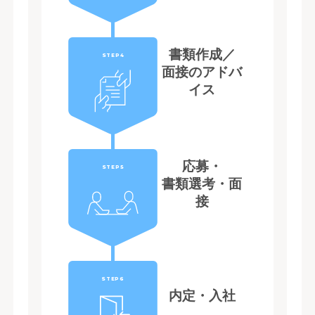
書類作成／
STEP4
面接のアドバ
イス
応募・
STEP5
書類選考・面
接
STEP6
内定・入社