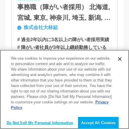
事務職（障がい者採用） 北海道,
宮城, 東京, 神奈川, 埼玉, 新潟, 愛
株式会社大林組
知, 大阪, 京都, 兵庫, 広島, 香川,
福岡
# 過去2年以内に3名以上の障がい者採用実績
# 障がい者社員が3年以上継続勤務している
# 障がい者社員の役職者がいる
We use cookies to improve your experience on our website,
# 正社員登用あり
# 在宅勤務相談可
# 時短可
to personalize content and ads and to analyze our traffic.
We share information about your use of our website with our
advertising and analytics partners, who may combine it with
国内外建設工事、地域開発・都市開発・そ
other information that you have provided to them or that they
の他建設に関する事業、及びこれらに関す
have collected from your use of their services. You have the
right to opt out of our sharing information about you with our
るエンジニアリング・マネージメント・コ
partners. Please click [Do Not Sell My Personal Information]
ンサルティング業務の受託、不動産事業 ほ
to customize your cookie settings on our website.
Privacy
Policy
か 私たちは、創業１３０年の歴史の中で培
詳しく見る
会員登録（無料）
われた...
Do Not Sell My Personal Information
Accept All Cookies