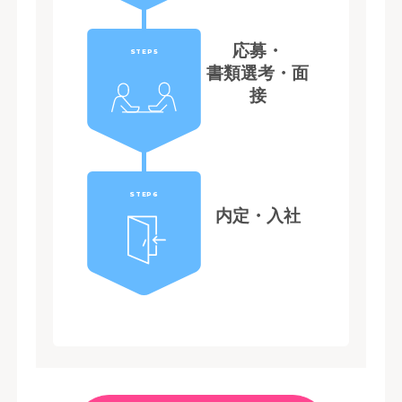
応募・
STEP5
書類選考・面
接
STEP6
内定・入社