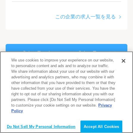
この企業の求人一覧を見る
この求人を見た人は、こんな求人も見ています
We use cookies to improve your experience on our website,
to personalize content and ads and to analyze our traffic.
We share information about your use of our website with our
advertising and analytics partners, who may combine it with
求人No. 13014
other information that you have provided to them or that they
have collected from your use of their services. You have the
募集中
right to opt out of our sharing information about you with our
partners. Please click [Do Not Sell My Personal Information]
一般事務（営業事務）【完全在
to customize your cookie settings on our website.
Privacy
Policy
宅勤務】 フルリモート
株式会社スリー・イー
Do Not Sell My Personal Information
Accept All Cookies