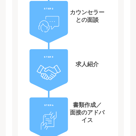
STEP2
カウンセラー
との面談
STEP3
求人紹介
書類作成／
STEP4
面接のアドバ
イス