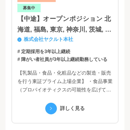
募集中
【中途】オープンポジション 北
海道, 福島, 東京, 神奈川, 茨城, 静
株式会社ヤクルト本社
岡, 大阪, 兵庫, 福岡, 佐賀
# 定期採用を3年以上継続
# 障がい者社員が3年以上継続勤務している
【乳製品・食品・化粧品などの製造・販売
を行う東証プライム上場企業】 ・食品事業
（プロバイオティクスの可能性を広げてい
くヤクルトの乳製品と、健康ニーズに応え
る優れた機能性飲料） ・国際事業（40の
詳しく見る
国と地域...