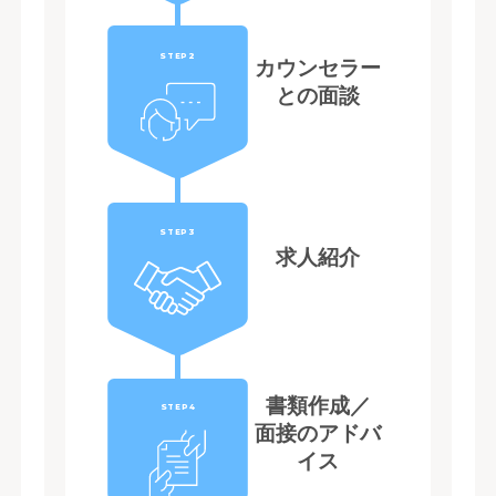
STEP2
カウンセラー
との面談
STEP3
求人紹介
書類作成／
STEP4
面接のアドバ
イス