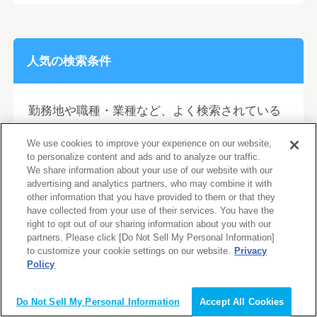
人気の検索条件
勤務地や職種・業種など、よく検索されている
条件をまとめました。
We use cookies to improve your experience on our website,
to personalize content and ads and to analyze our traffic.
We share information about your use of our website with our
advertising and analytics partners, who may combine it with
勤務地から探す
other information that you have provided to them or that they
have collected from your use of their services. You have the
北海道・東北
right to opt out of our sharing information about you with our
北海道
宮城県
partners. Please click [Do Not Sell My Personal Information]
to customize your cookie settings on our website.
Privacy
福島県
青森県
Policy
岩手県
秋田県
山形県
Do Not Sell My Personal Information
Accept All Cookies