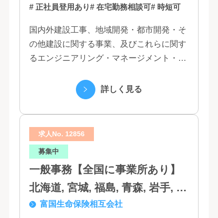
# 正社員登用あり
# 在宅勤務相談可
# 時短可
国内外建設工事、地域開発・都市開発・そ
の他建設に関する事業、及びこれらに関す
るエンジニアリング・マネージメント・コ
ンサルティング業務の受託、不動産事業 ほ
か 私たちは、創業１３０年の歴史の中で培
詳しく見る
われた...
求人No. 12856
募集中
一般事務【全国に事業所あり】
北海道, 宮城, 福島, 青森, 岩手, 秋
富国生命保険相互会社
田, 山形, 東京, 神奈川, 千葉, 埼