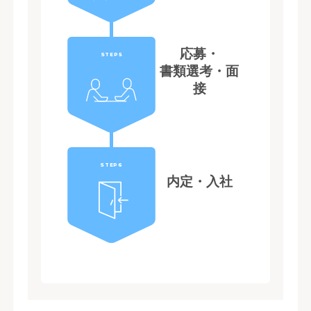
応募・
STEP5
書類選考・面
接
STEP6
内定・入社