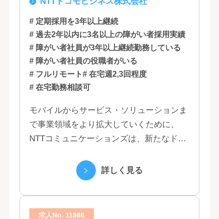
NTTドコモビジネス株式会社
石川, 愛知, 大阪, 広島, 香川, 福岡
# 定期採用を3年以上継続
# 過去2年以内に3名以上の障がい者採用実績
# 障がい者社員が3年以上継続勤務している
# 障がい者社員の役職者がいる
# フルリモート
# 在宅週2,3回程度
# 在宅勤務相談可
モバイルからサービス・ソリューションま
で事業領域をより拡大していくために、
NTTコミュニケーションズは、新たなドコ
モグループとして生まれ変わりました。 私
たちは、クラウド、ネットワーク、セキュ
詳しく見る
リティといっ...
求人No. 11986