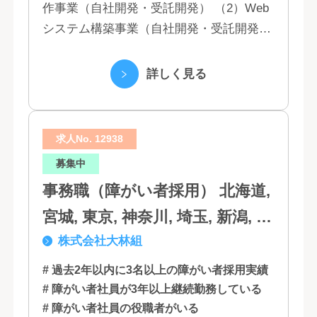
作事業（自社開発・受託開発） （2）Web
システム構築事業（自社開発・受託開発）
（3）マーケティング業務 （4）IT教育事業
（5）営業代行業務 （6...
詳しく見る
求人No. 12938
募集中
事務職（障がい者採用） 北海道,
宮城, 東京, 神奈川, 埼玉, 新潟, 愛
株式会社大林組
知, 大阪, 京都, 兵庫, 広島, 香川,
福岡
# 過去2年以内に3名以上の障がい者採用実績
# 障がい者社員が3年以上継続勤務している
# 障がい者社員の役職者がいる