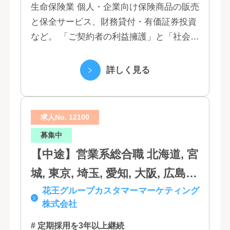
玉, 茨城, 栃木, 群馬, 新潟, 石川,
生命保険業 個人・企業向け保険商品の販売
と保全サービス、財務貸付・有価証券投資
富山, 福井, 長野, 山梨, 愛知, 静
など。 「ご契約者の利益擁護」と「社会へ
岡, 三重, 岐阜, 大阪, 京都, 兵庫,
の貢献」という創業以来の経営理念にもと
滋賀, 奈良, 和歌山, 広島, 岡山, 山
づく「お客さま基点」をスローガンに掲
詳しく見る
口, 鳥取, 島根, 香川, 愛媛, 徳島,
げ、顧客の...
高知, 福岡, 長崎, 熊本, 鹿児島, 大
求人No. 12100
分, 宮崎, 佐賀, 沖縄
募集中
【中途】営業系総合職 北海道, 宮
城, 東京, 埼玉, 愛知, 大阪, 広島,
花王グループカスタマーマーケティング
福岡
株式会社
# 定期採用を3年以上継続