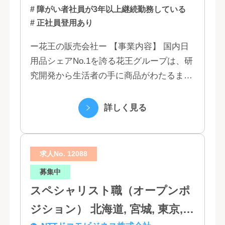
# 障がい者社員が3年以上継続勤務している
# 正社員登用あり
ー花王の販売会社ー 【事業内容】 国内日
用品シェアNo.1を誇る花王グループは、研
究開発から生活者の手に商品がわたるまで
の流れを花王グループで一貫して行うこと
で、情報のスピード、質、量ともに他社に
詳しく見る
は...
求人No. 12088
募集中
スペシャリスト職（オープンポ
ジション） 北海道, 宮城, 東京,