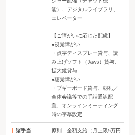
ジャー配備（チャット機
能）、デジタルライブラリ、
エレベーター
【ご障がいに応じた配慮】
●視覚障がい
・点字ディスプレー貸与、読
み上げソフト（Jaws）貸与、
拡大鏡貸与
●聴覚障がい
・ブギーボード貸与、朝礼／
全体会議等での手話通訳配
置、オンラインミーティング
時の字幕設定
諸手当
原則、全額支給（月上限5万円