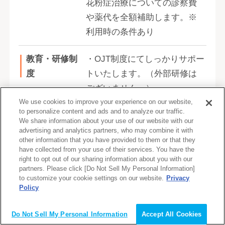
花粉症治療についての診察費
や薬代を全額補助します。※
利用時の条件あり
教育・研修制
・OJT制度にてしっかりサポー
度
トいたします。（外部研修は
ございません。）
・社長や役員との距離も非常
We use cookies to improve your experience on our website,
to personalize content and ads and to analyze our traffic.
に近くあらゆる部署との関わ
We share information about your use of our website with our
advertising and analytics partners, who may combine it with
りが発生します。既存社員と
other information that you have provided to them or that they
連携して少しずつ慣れていっ
have collected from your use of their services. You have the
right to opt out of our sharing information about you with our
ていただければ大丈夫です。
partners. Please click [Do Not Sell My Personal Information]
・最初はご経験のある業務や
to customize your cookie settings on our website.
Privacy
Policy
既存社員のサポートから担当
会員登録（無料）
してもらい、徐々にお任せす
Do Not Sell My Personal Information
Accept All Cookies
る仕事の幅を広げていただき