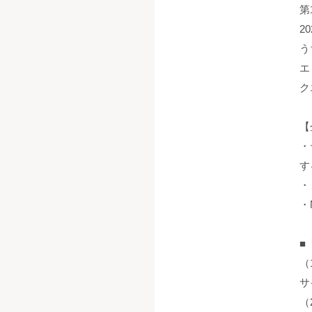
第
2
う
エ
ク
【
・
す
・
・
■
（
サ
（