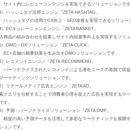
イト内にレビューコンテンツを実装できるソリューションです
3）ハッシュタグ活用エンジン「ZETA HASHTAG」
ッシュタグの活用でCX向上・SEO改善を実現できるソリュー
4）ECキュレーションエンジン「ZETA BASKET」
入商品の組み合わせを提案しサイト内回遊率向上を実現するソリュ
5）OMO・DXソリューション「ZETA CLICK」
C×店舗の相乗効果を生み出すOMOソリューションです。
6）レコメンドエンジン「ZETA RECOMMEND」
ーソナライズされたレコメンドによる潜在ニーズの発掘で収益
マーケティングソリューションです。
7）リテールメディア広告エンジン「ZETA AD」
索クエリを分析することで消費者心理を捉えた広告を実現するマー
です。
8）予測・パーソナライズソリューション「ZETA DMP」
度の高い予測データを活用して多彩なマーケティングを展開す
ションです。