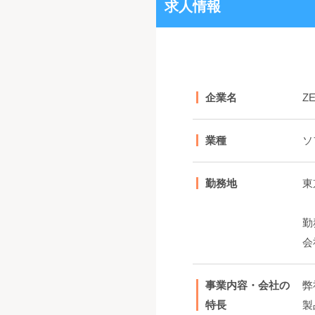
求人情報
企業名
Z
業種
ソ
勤務地
東
勤
会
事業内容・会社の
弊
特長
製