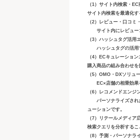
（1）サイト内検索・EC商
サイト内検索を最適化す
（2）レビュー・口コミ・Q
サイト内にレビューコ
（3）ハッシュタグ活用エン
ハッシュタグの活用でC
（4）ECキュレーションエ
購入商品の組み合わせを
（5）OMO・DXソリューシ
EC×店舗の相乗効果を
（6）レコメンドエンジン「
パーソナライズされた
ューションです。
（7）リテールメディア広
検索クエリを分析するこ
（8）予測・パーソナライ