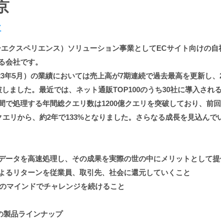
京
社
エクスペリエンス）ソリューション事業としてECサイト向けの自社製
る会社です。
2023年5月）の業績においては売上高が7期連続で過去最高を更新し、
しました。最近では、ネット通販TOP100のうち30社に導入され
で処理する年間総クエリ数は1200億クエリを突破しており、前回集計
00億クエリから、約2年で133%となりました。さらなる成長を見込んで
データを高速処理し、その成果を実際の世の中にメリットとして提
よるリターンを従業員、取引先、社会に還元していくこと
ossibleのマインドでチャレンジを続けること
ズの製品ラインナップ