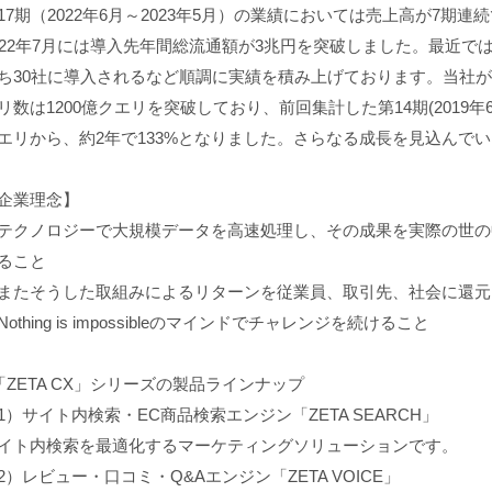
17期（2022年6月～2023年5月）の業績においては売上高が7期
022年7月には導入先年間総流通額が3兆円を突破しました。最近では
ち30社に導入されるなど順調に実績を積み上げております。当社
リ数は1200億クエリを突破しており、前回集計した第14期(2019年6月
エリから、約2年で133%となりました。さらなる成長を見込んで
企業理念】
テクノロジーで大規模データを高速処理し、その成果を実際の世の
ること
またそうした取組みによるリターンを従業員、取引先、社会に還元
Nothing is impossibleのマインドでチャレンジを続けること
「ZETA CX」シリーズの製品ラインナップ
1）サイト内検索・EC商品検索エンジン「ZETA SEARCH」
イト内検索を最適化するマーケティングソリューションです。
2）レビュー・口コミ・Q&Aエンジン「ZETA VOICE」