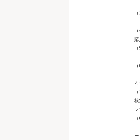
サ
（
ハ
（
購
（
E
（
パ
る
（
検
ン
（
精
ー