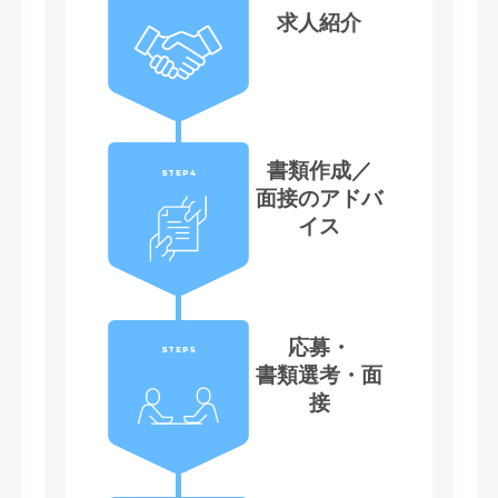
求人紹介
書類作成／
STEP4
面接のアドバ
イス
応募・
STEP5
書類選考・面
接