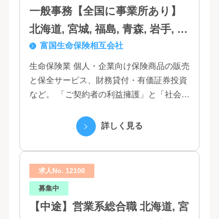
一般事務【全国に事業所あり】
北海道, 宮城, 福島, 青森, 岩手, 秋
富国生命保険相互会社
田, 山形, 東京, 神奈川, 千葉, 埼
玉, 茨城, 栃木, 群馬, 新潟, 石川,
生命保険業 個人・企業向け保険商品の販売
と保全サービス、財務貸付・有価証券投資
富山, 福井, 長野, 山梨, 愛知, 静
など。 「ご契約者の利益擁護」と「社会へ
岡, 三重, 岐阜, 大阪, 京都, 兵庫,
の貢献」という創業以来の経営理念にもと
滋賀, 奈良, 和歌山, 広島, 岡山, 山
づく「お客さま基点」をスローガンに掲
詳しく見る
口, 鳥取, 島根, 香川, 愛媛, 徳島,
げ、顧客の...
高知, 福岡, 長崎, 熊本, 鹿児島, 大
求人No. 12100
分, 宮崎, 佐賀, 沖縄
募集中
【中途】営業系総合職 北海道, 宮