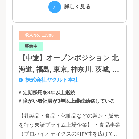
たちは、クラウド、ネットワーク、セキュ
詳しく見る
リティといっ...
求人No. 11986
募集中
【中途】オープンポジション 北
海道, 福島, 東京, 神奈川, 茨城, 静
株式会社ヤクルト本社
岡, 大阪, 兵庫, 福岡, 佐賀
# 定期採用を3年以上継続
# 障がい者社員が3年以上継続勤務している
【乳製品・食品・化粧品などの製造・販売
を行う東証プライム上場企業】 ・食品事業
（プロバイオティクスの可能性を広げてい