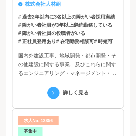
株式会社大林組
知, 大阪, 京都, 兵庫, 広島, 香川,
福岡
# 過去2年以内に3名以上の障がい者採用実績
# 障がい者社員が3年以上継続勤務している
# 障がい者社員の役職者がいる
# 正社員登用あり
# 在宅勤務相談可
# 時短可
国内外建設工事、地域開発・都市開発・そ
の他建設に関する事業、及びこれらに関す
るエンジニアリング・マネージメント・コ
ンサルティング業務の受託、不動産事業 ほ
か 私たちは、創業１３０年の歴史の中で培
詳しく見る
われた...
求人No. 12856
募集中