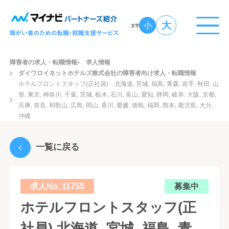
大
小
文字
障害者の求人・転職情報
求人情報
ダイワロイネットホテルズ株式会社の障害者向け求人・転職情報
ホテルフロントスタッフ(正社員) 北海道, 宮城, 福島, 青森, 岩手, 秋田, 山
形, 東京, 神奈川, 千葉, 茨城, 栃木, 石川, 富山, 愛知, 静岡, 岐阜, 大阪, 京都,
兵庫, 奈良, 和歌山, 広島, 岡山, 香川, 愛媛, 徳島, 福岡, 熊本, 鹿児島, 大分,
沖縄
一覧に戻る
求人No. 11755
募集中
ホテルフロントスタッフ(正
社員) 北海道, 宮城, 福島, 青