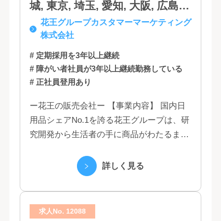
城, 東京, 埼玉, 愛知, 大阪, 広島,
花王グループカスタマーマーケティング
福岡
株式会社
# 定期採用を3年以上継続
# 障がい者社員が3年以上継続勤務している
# 正社員登用あり
ー花王の販売会社ー 【事業内容】 国内日
用品シェアNo.1を誇る花王グループは、研
究開発から生活者の手に商品がわたるまで
の流れを花王グループで一貫して行うこと
で、情報のスピード、質、量ともに他社に
詳しく見る
は...
求人No. 12088