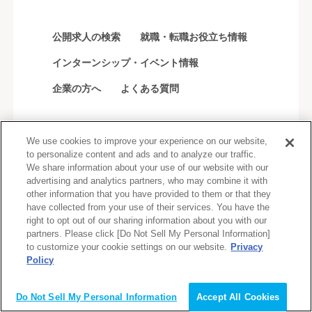
公開求人の検索
就職・転職お役立ち情報
インターンシップ・イベント情報
企業の方へ
よくある質問
We use cookies to improve your experience on our website,
会員登録（無料）
to personalize content and ads and to analyze our traffic.
We share information about your use of our website with our
advertising and analytics partners, who may combine it with
企業の方はこちら
other information that you have provided to them or that they
have collected from your use of their services. You have the
right to opt out of our sharing information about you with our
partners. Please click [Do Not Sell My Personal Information]
to customize your cookie settings on our website.
Privacy
会社情報
会社概要
グループ会社
Policy
会員登録（無料）
業務提携先
採用情報
Do Not Sell My Personal Information
Accept All Cookies
利用規約
個人情報保護方針