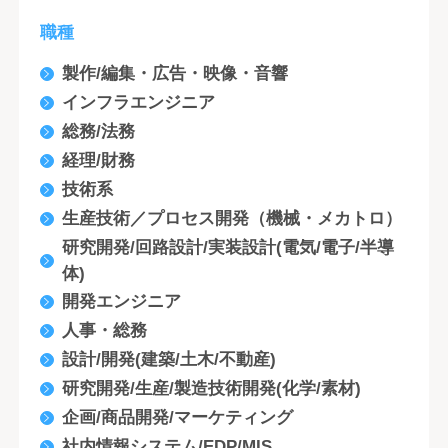
職種
製作/編集・広告・映像・音響
インフラエンジニア
総務/法務
経理/財務
技術系
生産技術／プロセス開発（機械・メカトロ）
研究開発/回路設計/実装設計(電気/電子/半導
体)
開発エンジニア
人事・総務
設計/開発(建築/土木/不動産)
研究開発/生産/製造技術開発(化学/素材)
企画/商品開発/マーケティング
社内情報システム/EDP/MIS