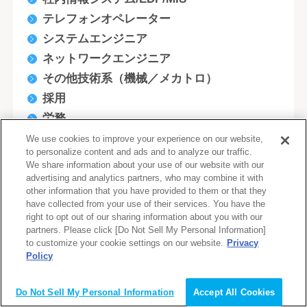
テレフォンオペレーター
システムエンジニア
ネットワークエンジニア
その他技術系（機械／メカトロ）
採用
労務
サポート/ヘルプデスク/運用/保守/教育
We use cookies to improve your experience on our website,
to personalize content and ads and to analyze our traffic.
施工管理/設備工事(建築/土木/不動産)
We share information about your use of our website with our
システムアナリスト/ITコンサルタント
advertising and analytics partners, who may combine it with
other information that you have provided to them or that they
金融/バックオフィス
have collected from your use of their services. You have the
印刷・封入・郵送等
right to opt out of our sharing information about you with our
partners. Please click [Do Not Sell My Personal Information]
ライン作業
to customize your cookie settings on our website.
Privacy
テレマーケティング／カスタマーサポート
Policy
会員登録（無料）
化学
Do Not Sell My Personal Information
Accept All Cookies
ＩＴ系