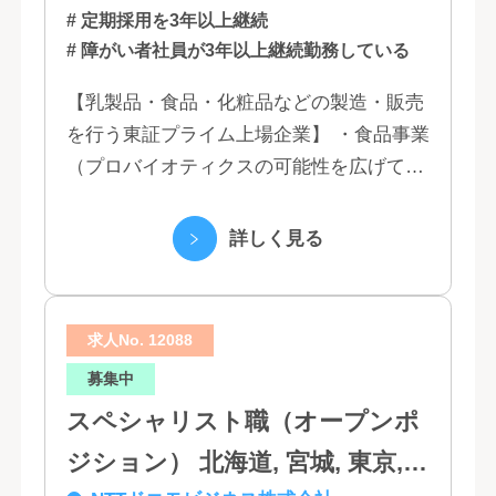
# 定期採用を3年以上継続
# 障がい者社員が3年以上継続勤務している
【乳製品・食品・化粧品などの製造・販売
を行う東証プライム上場企業】 ・食品事業
（プロバイオティクスの可能性を広げてい
くヤクルトの乳製品と、健康ニーズに応え
る優れた機能性飲料） ・国際事業（40の
詳しく見る
国と地域...
求人No. 12088
募集中
スペシャリスト職（オープンポ
ジション） 北海道, 宮城, 東京,