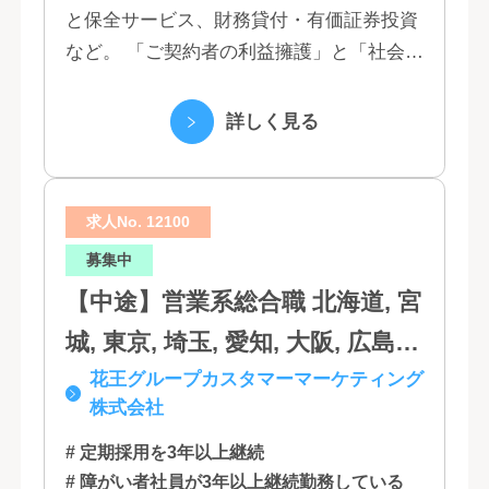
と保全サービス、財務貸付・有価証券投資
富山, 福井, 長野, 山梨, 愛知, 静
など。 「ご契約者の利益擁護」と「社会へ
岡, 三重, 岐阜, 大阪, 京都, 兵庫,
の貢献」という創業以来の経営理念にもと
滋賀, 奈良, 和歌山, 広島, 岡山, 山
づく「お客さま基点」をスローガンに掲
詳しく見る
口, 鳥取, 島根, 香川, 愛媛, 徳島,
げ、顧客の...
高知, 福岡, 長崎, 熊本, 鹿児島, 大
求人No. 12100
分, 宮崎, 佐賀, 沖縄
募集中
【中途】営業系総合職 北海道, 宮
城, 東京, 埼玉, 愛知, 大阪, 広島,
花王グループカスタマーマーケティング
福岡
株式会社
# 定期採用を3年以上継続
# 障がい者社員が3年以上継続勤務している