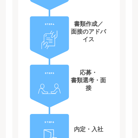
書類作成／
STEP4
面接のアドバ
イス
応募・
STEP5
書類選考・面
接
STEP6
内定・入社