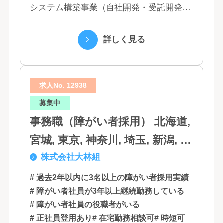
システム構築事業（自社開発・受託開発）
（3）マーケティング業務 （4）IT教育事業
（5）営業代行業務 （6...
詳しく見る
求人No. 12938
募集中
事務職（障がい者採用） 北海道,
宮城, 東京, 神奈川, 埼玉, 新潟, 愛
株式会社大林組
知, 大阪, 京都, 兵庫, 広島, 香川,
福岡
# 過去2年以内に3名以上の障がい者採用実績
# 障がい者社員が3年以上継続勤務している
# 障がい者社員の役職者がいる
# 正社員登用あり
# 在宅勤務相談可
# 時短可