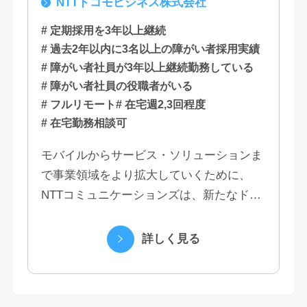
NTTドコモビジネス株式会社
石川, 愛知, 大阪, 広島, 香川, 福岡
# 定期採用を3年以上継続
# 過去2年以内に3名以上の障がい者採用実績
# 障がい者社員が3年以上継続勤務している
# 障がい者社員の役職者がいる
# フルリモート
# 在宅週2,3回程度
# 在宅勤務相談可
モバイルからサービス・ソリューションま
で事業領域をより拡大していくために、
NTTコミュニケーションズは、新たなドコ
モグループとして生まれ変わりました。 私
たちは、クラウド、ネットワーク、セキュ
詳しく見る
リティといっ...