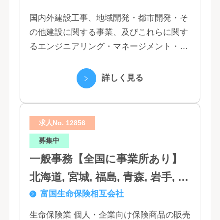
国内外建設工事、地域開発・都市開発・そ
の他建設に関する事業、及びこれらに関す
るエンジニアリング・マネージメント・コ
ンサルティング業務の受託、不動産事業 ほ
か 私たちは、創業１３０年の歴史の中で培
詳しく見る
われた...
求人No. 12856
募集中
一般事務【全国に事業所あり】
北海道, 宮城, 福島, 青森, 岩手, 秋
富国生命保険相互会社
田, 山形, 東京, 神奈川, 千葉, 埼
玉, 茨城, 栃木, 群馬, 新潟, 石川,
生命保険業 個人・企業向け保険商品の販売