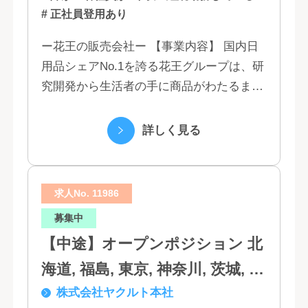
# 正社員登用あり
ー花王の販売会社ー 【事業内容】 国内日
用品シェアNo.1を誇る花王グループは、研
究開発から生活者の手に商品がわたるまで
の流れを花王グループで一貫して行うこと
で、情報のスピード、質、量ともに他社に
詳しく見る
は...
求人No. 11986
募集中
【中途】オープンポジション 北
海道, 福島, 東京, 神奈川, 茨城, 静
株式会社ヤクルト本社
岡, 大阪, 兵庫, 福岡, 佐賀