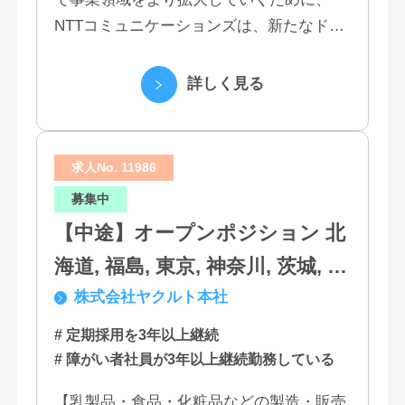
NTTコミュニケーションズは、新たなドコ
モグループとして生まれ変わりました。 私
たちは、クラウド、ネットワーク、セキュ
詳しく見る
リティといっ...
求人No. 11986
募集中
【中途】オープンポジション 北
海道, 福島, 東京, 神奈川, 茨城, 静
株式会社ヤクルト本社
岡, 大阪, 兵庫, 福岡, 佐賀
# 定期採用を3年以上継続
# 障がい者社員が3年以上継続勤務している
【乳製品・食品・化粧品などの製造・販売