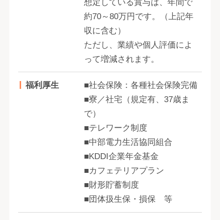
想定している賞与は、年間で
約70～80万円です。（上記年
収に含む）
ただし、業績や個人評価によ
って増減されます。
福利厚生
■社会保険：各種社会保険完備
■寮／社宅（規定有、37歳ま
で）
■テレワーク制度
■中部電力生活協同組合
■KDDI企業年金基金
■カフェテリアプラン
■財形貯蓄制度
■団体扱生保・損保 等