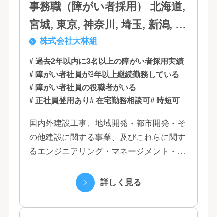
事務職（障がい者採用） 北海道,
宮城, 東京, 神奈川, 埼玉, 新潟, 愛
株式会社大林組
知, 大阪, 京都, 兵庫, 広島, 香川,
福岡
# 過去2年以内に3名以上の障がい者採用実績
# 障がい者社員が3年以上継続勤務している
# 障がい者社員の役職者がいる
# 正社員登用あり
# 在宅勤務相談可
# 時短可
国内外建設工事、地域開発・都市開発・そ
の他建設に関する事業、及びこれらに関す
るエンジニアリング・マネージメント・コ
ンサルティング業務の受託、不動産事業 ほ
か 私たちは、創業１３０年の歴史の中で培
詳しく見る
われた...