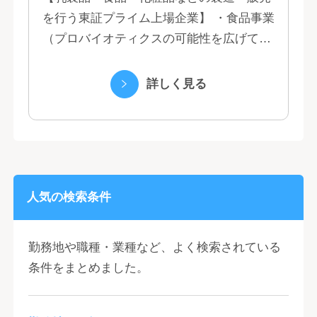
を行う東証プライム上場企業】 ・食品事業
（プロバイオティクスの可能性を広げてい
くヤクルトの乳製品と、健康ニーズに応え
る優れた機能性飲料） ・国際事業（40の
詳しく見る
国と地域...
人気の検索条件
勤務地や職種・業種など、よく検索されている
条件をまとめました。