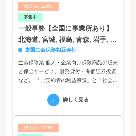
求人No. 12856
募集中
一般事務【全国に事業所あり】
北海道, 宮城, 福島, 青森, 岩手, 秋
富国生命保険相互会社
田, 山形, 東京, 神奈川, 千葉, 埼
玉, 茨城, 栃木, 群馬, 新潟, 石川,
生命保険業 個人・企業向け保険商品の販売
と保全サービス、財務貸付・有価証券投資
富山, 福井, 長野, 山梨, 愛知, 静
など。 「ご契約者の利益擁護」と「社会へ
岡, 三重, 岐阜, 大阪, 京都, 兵庫,
の貢献」という創業以来の経営理念にもと
滋賀, 奈良, 和歌山, 広島, 岡山, 山
づく「お客さま基点」をスローガンに掲
詳しく見る
口, 鳥取, 島根, 香川, 愛媛, 徳島,
げ、顧客の...
高知, 福岡, 長崎, 熊本, 鹿児島, 大
求人No. 12100
分, 宮崎, 佐賀, 沖縄