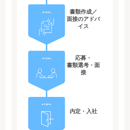
書類作成／
STEP4
面接のアドバ
イス
応募・
STEP5
書類選考・面
接
STEP6
内定・入社