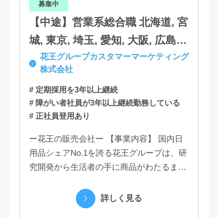
募集中
【中途】営業系総合職 北海道, 宮
城, 東京, 埼玉, 愛知, 大阪, 広島,
花王グループカスタマーマーケティング
福岡
株式会社
# 定期採用を3年以上継続
# 障がい者社員が3年以上継続勤務している
# 正社員登用あり
ー花王の販売会社ー 【事業内容】 国内日
用品シェアNo.1を誇る花王グループは、研
究開発から生活者の手に商品がわたるまで
の流れを花王グループで一貫して行うこと
で、情報のスピード、質、量ともに他社に
詳しく見る
は...