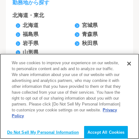
勤務地から探す
北海道・東北
北海道
宮城県
福島県
青森県
岩手県
秋田県
山形県
We use cookies to improve your experience on our website,
関東
to personalize content and ads and to analyze our traffic.
東京都
神奈川県
We share information about your use of our website with our
advertising and analytics partners, who may combine it with
千葉県
埼玉県
other information that you have provided to them or that they
茨城県
栃木県
have collected from your use of their services. You have the
right to opt out of our sharing information about you with our
群馬県
partners. Please click [Do Not Sell My Personal Information]
to customize your cookie settings on our website.
Privacy
北陸・甲信越
Policy
会員登録（無料）
新潟県
石川県
Do Not Sell My Personal Information
Accept All Cookies
富山県
福井県