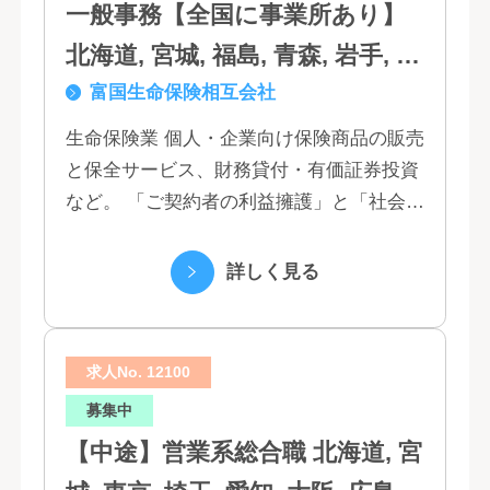
一般事務【全国に事業所あり】
北海道, 宮城, 福島, 青森, 岩手, 秋
富国生命保険相互会社
田, 山形, 東京, 神奈川, 千葉, 埼
玉, 茨城, 栃木, 群馬, 新潟, 石川,
生命保険業 個人・企業向け保険商品の販売
と保全サービス、財務貸付・有価証券投資
富山, 福井, 長野, 山梨, 愛知, 静
など。 「ご契約者の利益擁護」と「社会へ
岡, 三重, 岐阜, 大阪, 京都, 兵庫,
の貢献」という創業以来の経営理念にもと
滋賀, 奈良, 和歌山, 広島, 岡山, 山
づく「お客さま基点」をスローガンに掲
詳しく見る
口, 鳥取, 島根, 香川, 愛媛, 徳島,
げ、顧客の...
高知, 福岡, 長崎, 熊本, 鹿児島, 大
求人No. 12100
分, 宮崎, 佐賀, 沖縄
募集中
【中途】営業系総合職 北海道, 宮