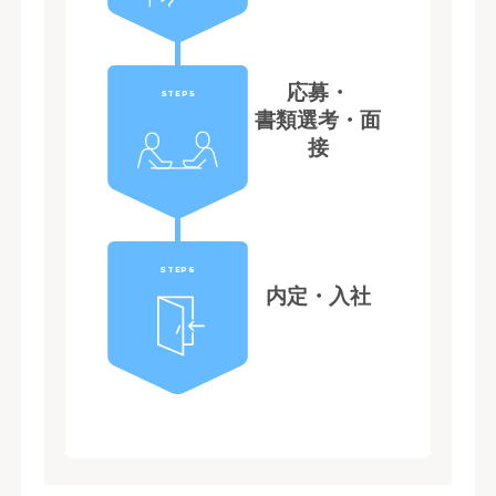
応募・
STEP5
書類選考・面
接
STEP6
内定・入社