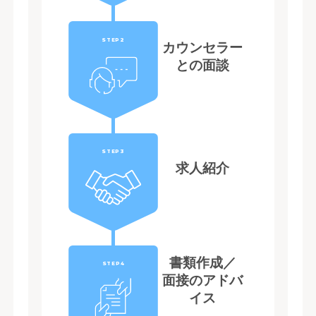
STEP2
カウンセラー
との面談
STEP3
求人紹介
書類作成／
STEP4
面接のアドバ
イス