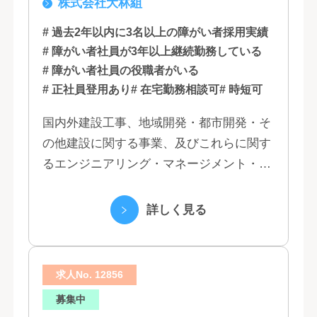
株式会社大林組
知, 大阪, 京都, 兵庫, 広島, 香川,
福岡
# 過去2年以内に3名以上の障がい者採用実績
# 障がい者社員が3年以上継続勤務している
# 障がい者社員の役職者がいる
# 正社員登用あり
# 在宅勤務相談可
# 時短可
国内外建設工事、地域開発・都市開発・そ
の他建設に関する事業、及びこれらに関す
るエンジニアリング・マネージメント・コ
ンサルティング業務の受託、不動産事業 ほ
か 私たちは、創業１３０年の歴史の中で培
詳しく見る
われた...
求人No. 12856
募集中