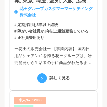
城, 東京, 埼玉, 愛知, 大阪, 広島,
花王グループカスタマーマーケティング
福岡
株式会社
# 定期採用を3年以上継続
# 障がい者社員が3年以上継続勤務している
# 正社員登用あり
ー花王の販売会社ー 【事業内容】 国内日
用品シェアNo.1を誇る花王グループは、研
究開発から生活者の手に商品がわたるまで
の流れを花王グループで一貫して行うこと
で、情報のスピード、質、量ともに他社に
詳しく見る
は...
求人No. 12088