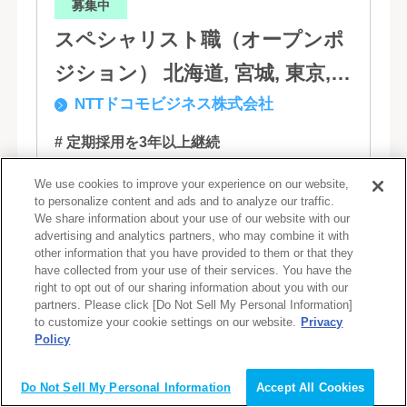
募集中
スペシャリスト職（オープンポ
ジション） 北海道, 宮城, 東京,
NTTドコモビジネス株式会社
石川, 愛知, 大阪, 広島, 香川, 福岡
# 定期採用を3年以上継続
# 過去2年以内に3名以上の障がい者採用実績
We use cookies to improve your experience on our website,
# 障がい者社員が3年以上継続勤務している
to personalize content and ads and to analyze our traffic.
# 障がい者社員の役職者がいる
We share information about your use of our website with our
advertising and analytics partners, who may combine it with
# フルリモート
# 在宅週2,3回程度
other information that you have provided to them or that they
# 在宅勤務相談可
have collected from your use of their services. You have the
right to opt out of our sharing information about you with our
partners. Please click [Do Not Sell My Personal Information]
モバイルからサービス・ソリューションま
to customize your cookie settings on our website.
Privacy
で事業領域をより拡大していくために、
Policy
会員登録（無料）
NTTコミュニケーションズは、新たなドコ
モグループとして生まれ変わりました。 私
Do Not Sell My Personal Information
Accept All Cookies