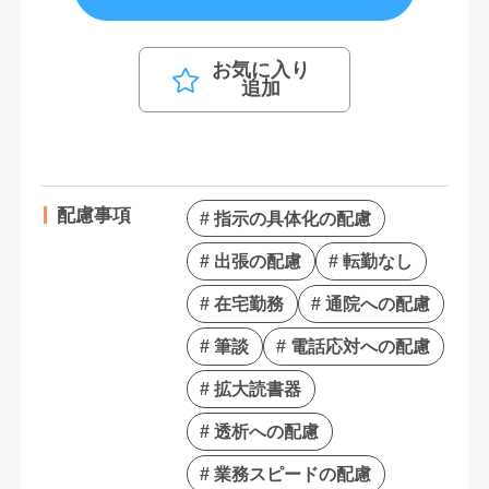
お気に入り
追加
配慮事項
# 指示の具体化の配慮
# 出張の配慮
# 転勤なし
# 在宅勤務
# 通院への配慮
# 筆談
# 電話応対への配慮
# 拡大読書器
# 透析への配慮
# 業務スピードの配慮