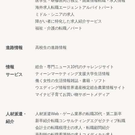
医学生・研修医向け
独立・開業情報
転職・求人情報
海外求人
転職エージェント
アルバイト
パート
ミドル・シニアの求人
障がい者に特化した求人紹介サービス
福祉・介護の転職／パート
進路情報
高校生の進路情報
情報
総合・専門ニュース
10代のチャレンジサイト
ティーンマーケティング支援
大学生活情報
サービス
働く女性の生活情報
雑誌・書籍・ソフト
ウエディング情報
世界遺産検定
総合農業情報サイト
マイナビ子育て
お買い物サポートメディア
人材派遣・
人材派遣
Web・ゲーム業界の転職
20代・第二新卒
新卒紹介
転職コンサルティング
エグゼクティブ転職
紹介
会計士の転職
税理士の求人・転職
顧問紹介
薬剤師の転職
看護師の求人
コメディカル求人