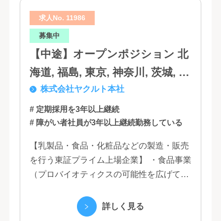
求人No. 11986
募集中
【中途】オープンポジション 北
海道, 福島, 東京, 神奈川, 茨城, 静
株式会社ヤクルト本社
岡, 大阪, 兵庫, 福岡, 佐賀
# 定期採用を3年以上継続
# 障がい者社員が3年以上継続勤務している
【乳製品・食品・化粧品などの製造・販売
を行う東証プライム上場企業】 ・食品事業
（プロバイオティクスの可能性を広げてい
くヤクルトの乳製品と、健康ニーズに応え
る優れた機能性飲料） ・国際事業（40の
詳しく見る
国と地域...