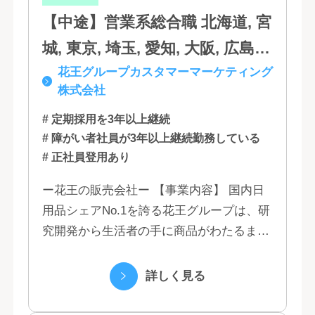
【中途】営業系総合職 北海道, 宮
城, 東京, 埼玉, 愛知, 大阪, 広島,
花王グループカスタマーマーケティング
福岡
株式会社
# 定期採用を3年以上継続
# 障がい者社員が3年以上継続勤務している
# 正社員登用あり
ー花王の販売会社ー 【事業内容】 国内日
用品シェアNo.1を誇る花王グループは、研
究開発から生活者の手に商品がわたるまで
の流れを花王グループで一貫して行うこと
で、情報のスピード、質、量ともに他社に
詳しく見る
は...