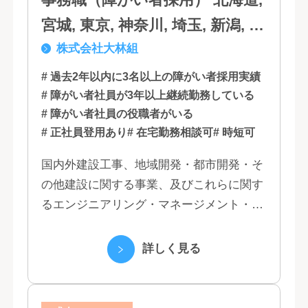
宮城, 東京, 神奈川, 埼玉, 新潟, 愛
株式会社大林組
知, 大阪, 京都, 兵庫, 広島, 香川,
福岡
# 過去2年以内に3名以上の障がい者採用実績
# 障がい者社員が3年以上継続勤務している
# 障がい者社員の役職者がいる
# 正社員登用あり
# 在宅勤務相談可
# 時短可
国内外建設工事、地域開発・都市開発・そ
の他建設に関する事業、及びこれらに関す
るエンジニアリング・マネージメント・コ
ンサルティング業務の受託、不動産事業 ほ
か 私たちは、創業１３０年の歴史の中で培
詳しく見る
われた...