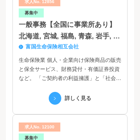
求人No. 12856
募集中
一般事務【全国に事業所あり】
北海道, 宮城, 福島, 青森, 岩手, 秋
富国生命保険相互会社
田, 山形, 東京, 神奈川, 千葉, 埼
玉, 茨城, 栃木, 群馬, 新潟, 石川,
生命保険業 個人・企業向け保険商品の販売
と保全サービス、財務貸付・有価証券投資
富山, 福井, 長野, 山梨, 愛知, 静
など。 「ご契約者の利益擁護」と「社会へ
岡, 三重, 岐阜, 大阪, 京都, 兵庫,
の貢献」という創業以来の経営理念にもと
滋賀, 奈良, 和歌山, 広島, 岡山, 山
づく「お客さま基点」をスローガンに掲
詳しく見る
口, 鳥取, 島根, 香川, 愛媛, 徳島,
げ、顧客の...
高知, 福岡, 長崎, 熊本, 鹿児島, 大
求人No. 12100
分, 宮崎, 佐賀, 沖縄
募集中