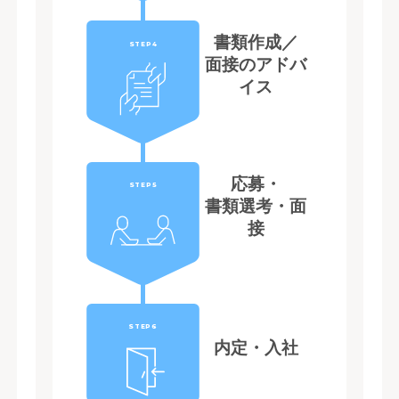
書類作成／
STEP4
面接のアドバ
イス
応募・
STEP5
書類選考・面
接
STEP6
内定・入社