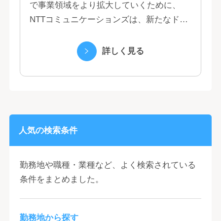
で事業領域をより拡大していくために、
NTTコミュニケーションズは、新たなドコ
モグループとして生まれ変わりました。 私
たちは、クラウド、ネットワーク、セキュ
詳しく見る
リティといっ...
人気の検索条件
勤務地や職種・業種など、よく検索されている
条件をまとめました。
勤務地から探す