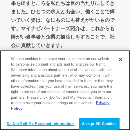
果を出すところを私たちは目の当たりにしてき
ました。ひとつの求人と出会い、働くことで輝
いていく姿は、なにものにも替えがたいもので
す。マイナビパートナーズ紹介は、これからも
障がい当事者と企業の橋渡しをすることで、社
会に貢献していきます。
We use cookies to improve your experience on our website,
マイナビパートナーズ紹介と
to personalize content and ads and to analyze our traffic.
We share information about your use of our website with our
は
advertising and analytics partners, who may combine it with
other information that you have provided to them or that they
have collected from your use of their services. You have the
right to opt out of our sharing information about you with our
partners. Please click [Do Not Sell My Personal Information]
to customize your cookie settings on our website.
Privacy
Policy
Do Not Sell My Personal Information
Accept All Cookies