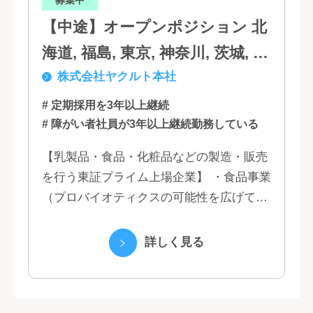
募集中
【中途】オープンポジション 北
海道, 福島, 東京, 神奈川, 茨城, 静
株式会社ヤクルト本社
岡, 大阪, 兵庫, 福岡, 佐賀
# 定期採用を3年以上継続
# 障がい者社員が3年以上継続勤務している
【乳製品・食品・化粧品などの製造・販売
を行う東証プライム上場企業】 ・食品事業
（プロバイオティクスの可能性を広げてい
くヤクルトの乳製品と、健康ニーズに応え
る優れた機能性飲料） ・国際事業（40の
詳しく見る
国と地域...