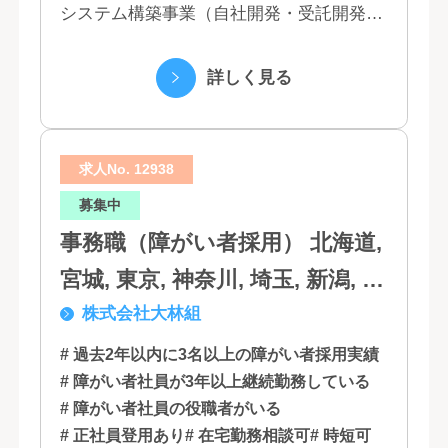
システム構築事業（自社開発・受託開発）
（3）マーケティング業務 （4）IT教育事業
（5）営業代行業務 （6...
詳しく見る
求人No. 12938
募集中
事務職（障がい者採用） 北海道,
宮城, 東京, 神奈川, 埼玉, 新潟, 愛
株式会社大林組
知, 大阪, 京都, 兵庫, 広島, 香川,
福岡
# 過去2年以内に3名以上の障がい者採用実績
# 障がい者社員が3年以上継続勤務している
# 障がい者社員の役職者がいる
# 正社員登用あり
# 在宅勤務相談可
# 時短可