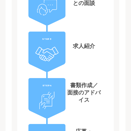
との面談
STEP3
求人紹介
書類作成／
STEP4
面接のアドバ
イス