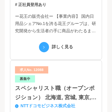
# 正社員登用あり
ー花王の販売会社ー 【事業内容】 国内日
用品シェアNo.1を誇る花王グループは、研
究開発から生活者の手に商品がわたるまで
の流れを花王グループで一貫して行うこと
で、情報のスピード、質、量ともに他社に
詳しく見る
は...
求人No. 12088
募集中
スペシャリスト職（オープンポ
ジション） 北海道, 宮城, 東京,
NTTドコモビジネス株式会社
石川, 愛知, 大阪, 広島, 香川, 福岡