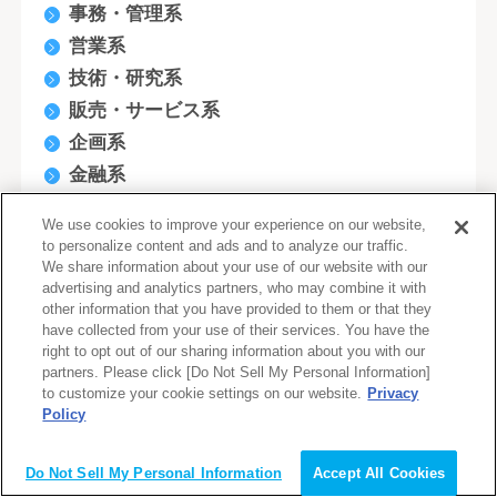
事務・管理系
営業系
技術・研究系
販売・サービス系
企画系
金融系
クリエイティブ系
We use cookies to improve your experience on our website,
デザイナー(WEB/モバイル/ゲーム関連)
to personalize content and ads and to analyze our traffic.
We share information about your use of our website with our
医療・福祉系
advertising and analytics partners, who may combine it with
軽作業・清掃系
other information that you have provided to them or that they
have collected from your use of their services. You have the
商品管理・購買・仕入・物流
right to opt out of our sharing information about you with our
教育・保育・公共サービス系
partners. Please click [Do Not Sell My Personal Information]
to customize your cookie settings on our website.
Privacy
ヘルスキーパー
Policy
旅行/ホテル/冠婚葬祭
会員登録（無料）
その他
Do Not Sell My Personal Information
Accept All Cookies