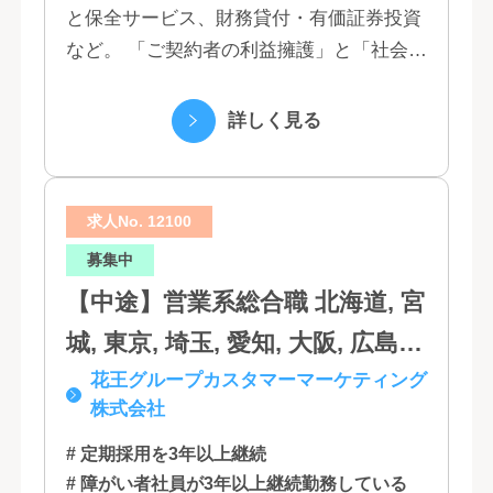
と保全サービス、財務貸付・有価証券投資
富山, 福井, 長野, 山梨, 愛知, 静
など。 「ご契約者の利益擁護」と「社会へ
岡, 三重, 岐阜, 大阪, 京都, 兵庫,
の貢献」という創業以来の経営理念にもと
滋賀, 奈良, 和歌山, 広島, 岡山, 山
づく「お客さま基点」をスローガンに掲
詳しく見る
口, 鳥取, 島根, 香川, 愛媛, 徳島,
げ、顧客の...
高知, 福岡, 長崎, 熊本, 鹿児島, 大
求人No. 12100
分, 宮崎, 佐賀, 沖縄
募集中
【中途】営業系総合職 北海道, 宮
城, 東京, 埼玉, 愛知, 大阪, 広島,
花王グループカスタマーマーケティング
福岡
株式会社
# 定期採用を3年以上継続
# 障がい者社員が3年以上継続勤務している