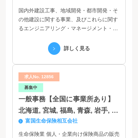
国内外建設工事、地域開発・都市開発・そ
の他建設に関する事業、及びこれらに関す
るエンジニアリング・マネージメント・コ
ンサルティング業務の受託、不動産事業 ほ
か 私たちは、創業１３０年の歴史の中で培
詳しく見る
われた...
求人No. 12856
募集中
一般事務【全国に事業所あり】
北海道, 宮城, 福島, 青森, 岩手, 秋
富国生命保険相互会社
田, 山形, 東京, 神奈川, 千葉, 埼
玉, 茨城, 栃木, 群馬, 新潟, 石川,
生命保険業 個人・企業向け保険商品の販売