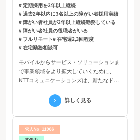
# 定期採用を3年以上継続
# 過去2年以内に3名以上の障がい者採用実績
# 障がい者社員が3年以上継続勤務している
# 障がい者社員の役職者がいる
# フルリモート
# 在宅週2,3回程度
# 在宅勤務相談可
モバイルからサービス・ソリューションま
で事業領域をより拡大していくために、
NTTコミュニケーションズは、新たなドコ
モグループとして生まれ変わりました。 私
たちは、クラウド、ネットワーク、セキュ
詳しく見る
リティといっ...
求人No. 11986