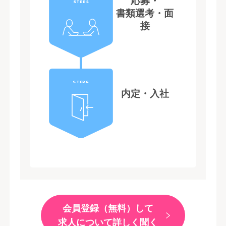
応募・
STEP5
書類選考・面
接
STEP6
内定・入社
会員登録（無料）して
求人について詳しく聞く