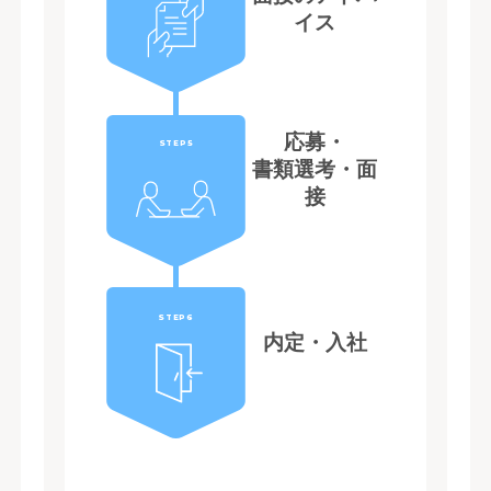
イス
応募・
STEP5
書類選考・面
接
STEP6
内定・入社