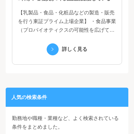
【乳製品・食品・化粧品などの製造・販売
を行う東証プライム上場企業】 ・食品事業
（プロバイオティクスの可能性を広げてい
くヤクルトの乳製品と、健康ニーズに応え
る優れた機能性飲料） ・国際事業（40の
詳しく見る
国と地域...
人気の検索条件
勤務地や職種・業種など、よく検索されている
条件をまとめました。