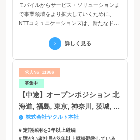
モバイルからサービス・ソリューションま
で事業領域をより拡大していくために、
NTTコミュニケーションズは、新たなドコ
モグループとして生まれ変わりました。 私
たちは、クラウド、ネットワーク、セキュ
詳しく見る
リティといっ...
求人No. 11986
募集中
【中途】オープンポジション 北
海道, 福島, 東京, 神奈川, 茨城, 静
株式会社ヤクルト本社
岡, 大阪, 兵庫, 福岡, 佐賀
# 定期採用を3年以上継続
# 障がい者社員が3年以上継続勤務している