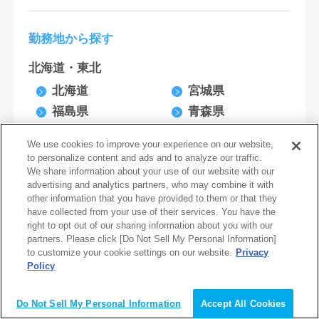
勤務地から探す
北海道・東北
北海道
宮城県
福島県
青森県
岩手県
秋田県
We use cookies to improve your experience on our website,
山形県
to personalize content and ads and to analyze our traffic.
We share information about your use of our website with our
関東
advertising and analytics partners, who may combine it with
other information that you have provided to them or that they
東京都
神奈川県
have collected from your use of their services. You have the
千葉県
埼玉県
right to opt out of our sharing information about you with our
partners. Please click [Do Not Sell My Personal Information]
茨城県
栃木県
to customize your cookie settings on our website.
Privacy
群馬県
Policy
北陸・甲信越
Do Not Sell My Personal Information
Accept All Cookies
新潟県
石川県