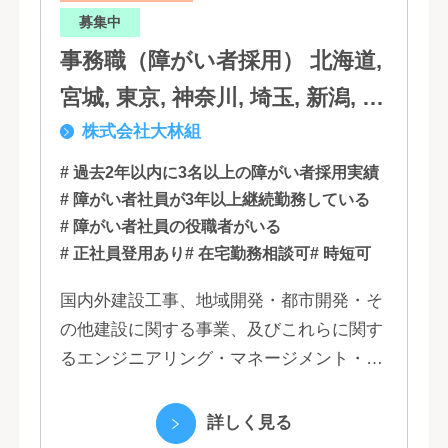
募集中
事務職（障がい者採用） 北海道,
宮城, 東京, 神奈川, 埼玉, 新潟, 愛
株式会社大林組
知, 大阪, 京都, 兵庫, 広島, 香川,
福岡
# 過去2年以内に3名以上の障がい者採用実績
# 障がい者社員が3年以上継続勤務している
# 障がい者社員の役職者がいる
# 正社員登用あり
# 在宅勤務相談可
# 時短可
国内外建設工事、地域開発・都市開発・そ
の他建設に関する事業、及びこれらに関す
るエンジニアリング・マネージメント・コ
ンサルティング業務の受託、不動産事業 ほ
か 私たちは、創業１３０年の歴史の中で培
詳しく見る
われた...