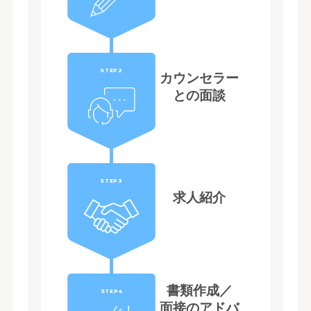
STEP2
カウンセラー
との面談
STEP3
求人紹介
書類作成／
STEP4
面接のアドバ