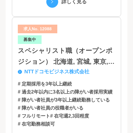
詳しく見る
は...
求人No. 12088
募集中
スペシャリスト職（オープンポ
ジション） 北海道, 宮城, 東京,
NTTドコモビジネス株式会社
石川, 愛知, 大阪, 広島, 香川, 福岡
# 定期採用を3年以上継続
# 過去2年以内に3名以上の障がい者採用実績
# 障がい者社員が3年以上継続勤務している
# 障がい者社員の役職者がいる
# フルリモート
# 在宅週2,3回程度
# 在宅勤務相談可