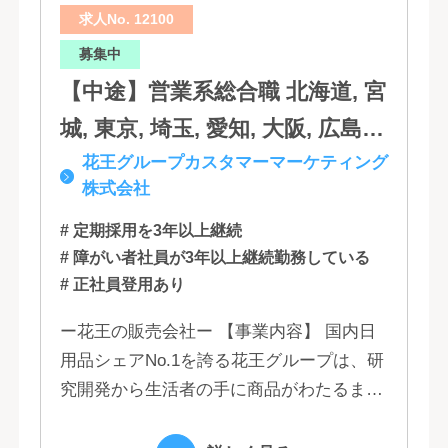
求人No. 12100
分, 宮崎, 佐賀, 沖縄
募集中
【中途】営業系総合職 北海道, 宮
城, 東京, 埼玉, 愛知, 大阪, 広島,
花王グループカスタマーマーケティング
福岡
株式会社
# 定期採用を3年以上継続
# 障がい者社員が3年以上継続勤務している
# 正社員登用あり
ー花王の販売会社ー 【事業内容】 国内日
用品シェアNo.1を誇る花王グループは、研
究開発から生活者の手に商品がわたるまで
の流れを花王グループで一貫して行うこと
で、情報のスピード、質、量ともに他社に