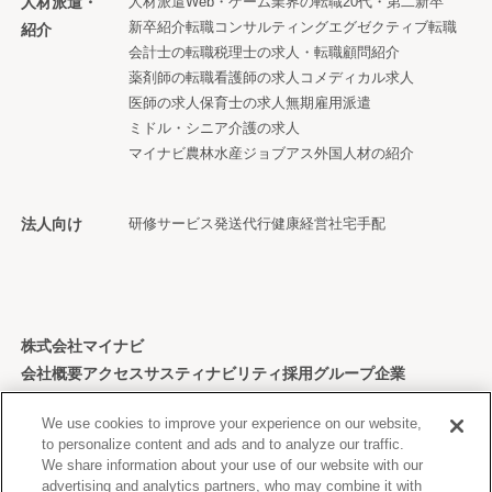
人材派遣・
人材派遣
Web・ゲーム業界の転職
20代・第二新卒
新卒紹介
転職コンサルティング
エグゼクティブ転職
紹介
会計士の転職
税理士の求人・転職
顧問紹介
薬剤師の転職
看護師の求人
コメディカル求人
医師の求人
保育士の求人
無期雇用派遣
ミドル・シニア
介護の求人
マイナビ農林水産ジョブアス
外国人材の紹介
法人向け
研修サービス
発送代行
健康経営
社宅手配
株式会社マイナビ
会社概要
アクセス
サスティナビリティ
採用
グループ企業
個人情報保護方針
We use cookies to improve your experience on our website,
to personalize content and ads and to analyze our traffic.
We share information about your use of our website with our
advertising and analytics partners, who may combine it with