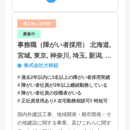
求人No. 12938
募集中
事務職（障がい者採用） 北海道,
宮城, 東京, 神奈川, 埼玉, 新潟, 愛
株式会社大林組
知, 大阪, 京都, 兵庫, 広島, 香川,
福岡
# 過去2年以内に3名以上の障がい者採用実績
# 障がい者社員が3年以上継続勤務している
# 障がい者社員の役職者がいる
# 正社員登用あり
# 在宅勤務相談可
# 時短可
国内外建設工事、地域開発・都市開発・そ
の他建設に関する事業、及びこれらに関す