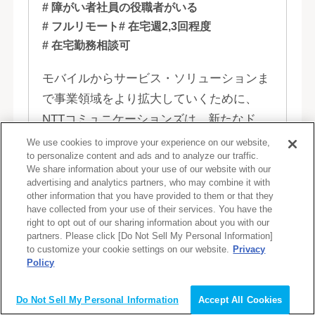
# 障がい者社員の役職者がいる
# フルリモート
# 在宅週2,3回程度
# 在宅勤務相談可
モバイルからサービス・ソリューションま
で事業領域をより拡大していくために、
NTTコミュニケーションズは、新たなドコ
モグループとして生まれ変わりました。 私
We use cookies to improve your experience on our website,
to personalize content and ads and to analyze our traffic.
たちは、クラウド、ネットワーク、セキュ
詳しく見る
We share information about your use of our website with our
リティといっ...
advertising and analytics partners, who may combine it with
other information that you have provided to them or that they
have collected from your use of their services. You have the
right to opt out of our sharing information about you with our
求人No. 11986
partners. Please click [Do Not Sell My Personal Information]
to customize your cookie settings on our website.
Privacy
募集中
Policy
会員登録（無料）
【中途】オープンポジション 北
Do Not Sell My Personal Information
Accept All Cookies
海道, 福島, 東京, 神奈川, 茨城, 静