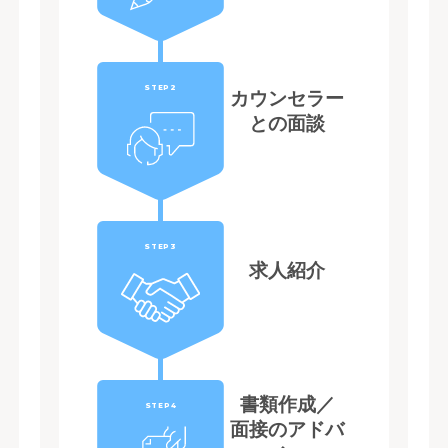
STEP2
カウンセラー
との面談
STEP3
求人紹介
書類作成／
STEP4
面接のアドバ