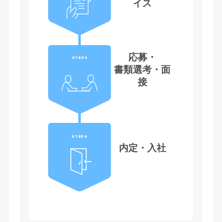
イス
応募・
STEP5
書類選考・面
接
STEP6
内定・入社