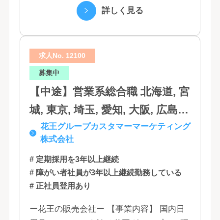
滋賀, 奈良, 和歌山, 広島, 岡山, 山
づく「お客さま基点」をスローガンに掲
詳しく見る
口, 鳥取, 島根, 香川, 愛媛, 徳島,
げ、顧客の...
高知, 福岡, 長崎, 熊本, 鹿児島, 大
求人No. 12100
分, 宮崎, 佐賀, 沖縄
募集中
【中途】営業系総合職 北海道, 宮
城, 東京, 埼玉, 愛知, 大阪, 広島,
花王グループカスタマーマーケティング
福岡
株式会社
# 定期採用を3年以上継続
# 障がい者社員が3年以上継続勤務している
# 正社員登用あり
ー花王の販売会社ー 【事業内容】 国内日