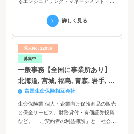
るエンジニアリング・マネージメント・コ
ンサルティング業務の受託、不動産事業 ほ
か 私たちは、創業１３０年の歴史の中で培
詳しく見る
われた...
求人No. 12856
募集中
一般事務【全国に事業所あり】
北海道, 宮城, 福島, 青森, 岩手, 秋
富国生命保険相互会社
田, 山形, 東京, 神奈川, 千葉, 埼
玉, 茨城, 栃木, 群馬, 新潟, 石川,
生命保険業 個人・企業向け保険商品の販売
と保全サービス、財務貸付・有価証券投資
富山, 福井, 長野, 山梨, 愛知, 静
など。 「ご契約者の利益擁護」と「社会へ
岡, 三重, 岐阜, 大阪, 京都, 兵庫,
の貢献」という創業以来の経営理念にもと