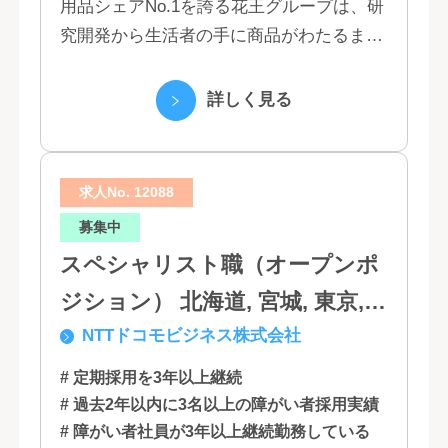
用品シェアNo.1を誇る花王グループは、研
究開発から生活者の手に商品がわたるまで
の流れを花王グループで一貫して行うこと
で、情報のスピード、質、量ともに他社に
詳しく見る
は...
求人No. 12088
募集中
スペシャリスト職（オープンポ
ジション） 北海道, 宮城, 東京,
NTTドコモビジネス株式会社
石川, 愛知, 大阪, 広島, 香川, 福岡
# 定期採用を3年以上継続
# 過去2年以内に3名以上の障がい者採用実績
# 障がい者社員が3年以上継続勤務している