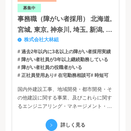
募集中
事務職（障がい者採用） 北海道,
宮城, 東京, 神奈川, 埼玉, 新潟, 愛
株式会社大林組
知, 大阪, 京都, 兵庫, 広島, 香川,
福岡
# 過去2年以内に3名以上の障がい者採用実績
# 障がい者社員が3年以上継続勤務している
# 障がい者社員の役職者がいる
# 正社員登用あり
# 在宅勤務相談可
# 時短可
国内外建設工事、地域開発・都市開発・そ
の他建設に関する事業、及びこれらに関す
るエンジニアリング・マネージメント・コ
ンサルティング業務の受託、不動産事業 ほ
か 私たちは、創業１３０年の歴史の中で培
詳しく見る