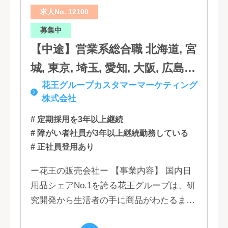
求人No. 12100
分, 宮崎, 佐賀, 沖縄
募集中
【中途】営業系総合職 北海道, 宮
城, 東京, 埼玉, 愛知, 大阪, 広島,
花王グループカスタマーマーケティング
福岡
株式会社
# 定期採用を3年以上継続
# 障がい者社員が3年以上継続勤務している
# 正社員登用あり
ー花王の販売会社ー 【事業内容】 国内日
用品シェアNo.1を誇る花王グループは、研
究開発から生活者の手に商品がわたるまで
の流れを花王グループで一貫して行うこと