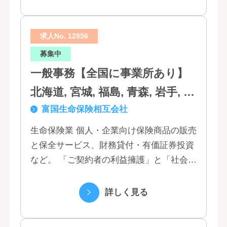
われた...
求人No. 12856
募集中
一般事務【全国に事業所あり】
北海道, 宮城, 福島, 青森, 岩手, 秋
富国生命保険相互会社
田, 山形, 東京, 神奈川, 千葉, 埼
玉, 茨城, 栃木, 群馬, 新潟, 石川,
生命保険業 個人・企業向け保険商品の販売
と保全サービス、財務貸付・有価証券投資
富山, 福井, 長野, 山梨, 愛知, 静
など。 「ご契約者の利益擁護」と「社会へ
岡, 三重, 岐阜, 大阪, 京都, 兵庫,
の貢献」という創業以来の経営理念にもと
滋賀, 奈良, 和歌山, 広島, 岡山, 山
づく「お客さま基点」をスローガンに掲
詳しく見る
口, 鳥取, 島根, 香川, 愛媛, 徳島,
げ、顧客の...
高知, 福岡, 長崎, 熊本, 鹿児島, 大