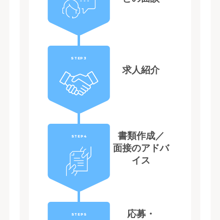
STEP3
求人紹介
書類作成／
STEP4
面接のアドバ
イス
応募・
STEP5