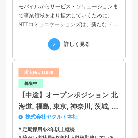
モバイルからサービス・ソリューションま
で事業領域をより拡大していくために、
NTTコミュニケーションズは、新たなドコ
モグループとして生まれ変わりました。 私
たちは、クラウド、ネットワーク、セキュ
詳しく見る
リティといっ...
求人No. 11986
募集中
【中途】オープンポジション 北
海道, 福島, 東京, 神奈川, 茨城, 静
株式会社ヤクルト本社
岡, 大阪, 兵庫, 福岡, 佐賀
# 定期採用を3年以上継続
# 障がい者社員が3年以上継続勤務している