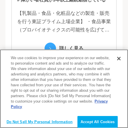
【乳製品・食品・化粧品などの製造・販売
を行う東証プライム上場企業】 ・食品事業
（プロバイオティクスの可能性を広げてい
くヤクルトの乳製品と、健康ニーズに応え
る優れた機能性飲料） ・国際事業（40の
詳しく見る
国と地域...
We use cookies to improve your experience on our website,
to personalize content and ads and to analyze our traffic.
We share information about your use of our website with our
advertising and analytics partners, who may combine it with
other information that you have provided to them or that they
have collected from your use of their services. You have the
right to opt out of our sharing information about you with our
人気の検索条件
partners. Please click [Do Not Sell My Personal Information]
to customize your cookie settings on our website.
Privacy
Policy
会員登録（無料）
勤務地や職種・業種など、よく検索されている
Do Not Sell My Personal Information
Accept All Cookies
条件をまとめました。