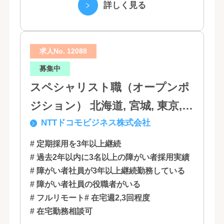
で、情報のスピード、質、量ともに他社に
詳しく見る
は...
求人No. 12088
募集中
スペシャリスト職（オープンポ
ジション） 北海道, 宮城, 東京,
NTTドコモビジネス株式会社
石川, 愛知, 大阪, 広島, 香川, 福岡
# 定期採用を3年以上継続
# 過去2年以内に3名以上の障がい者採用実績
# 障がい者社員が3年以上継続勤務している
# 障がい者社員の役職者がいる
# フルリモート
# 在宅週2,3回程度
# 在宅勤務相談可