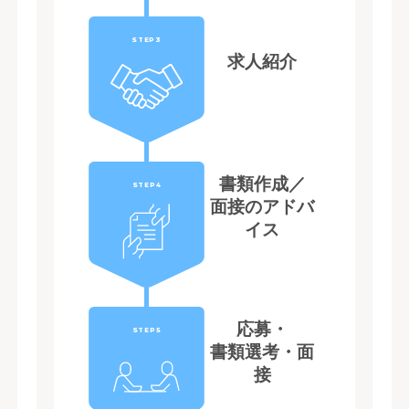
STEP3
求人紹介
書類作成／
STEP4
面接のアドバ
イス
応募・
STEP5
書類選考・面
接