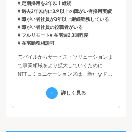
# 定期採用を3年以上継続
# 過去2年以内に3名以上の障がい者採用実績
# 障がい者社員が3年以上継続勤務している
# 障がい者社員の役職者がいる
# フルリモート
# 在宅週2,3回程度
# 在宅勤務相談可
モバイルからサービス・ソリューションま
で事業領域をより拡大していくために、
NTTコミュニケーションズは、新たなドコ
モグループとして生まれ変わりました。 私
たちは、クラウド、ネットワーク、セキュ
詳しく見る
リティといっ...