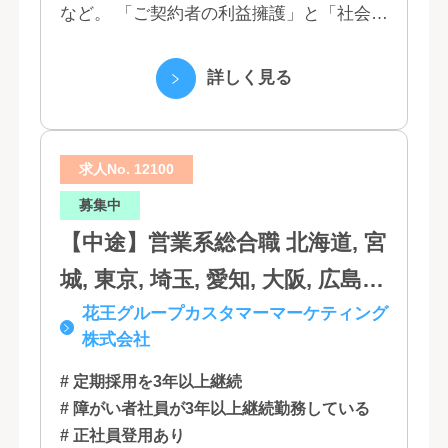
など。 「ご契約者の利益擁護」と「社会へ
岡, 三重, 岐阜, 大阪, 京都, 兵庫,
の貢献」という創業以来の経営理念にもと
滋賀, 奈良, 和歌山, 広島, 岡山, 山
づく「お客さま基点」をスローガンに掲
詳しく見る
口, 鳥取, 島根, 香川, 愛媛, 徳島,
げ、顧客の...
高知, 福岡, 長崎, 熊本, 鹿児島, 大
求人No. 12100
分, 宮崎, 佐賀, 沖縄
募集中
【中途】営業系総合職 北海道, 宮
城, 東京, 埼玉, 愛知, 大阪, 広島,
花王グループカスタマーマーケティング
福岡
株式会社
# 定期採用を3年以上継続
# 障がい者社員が3年以上継続勤務している
# 正社員登用あり