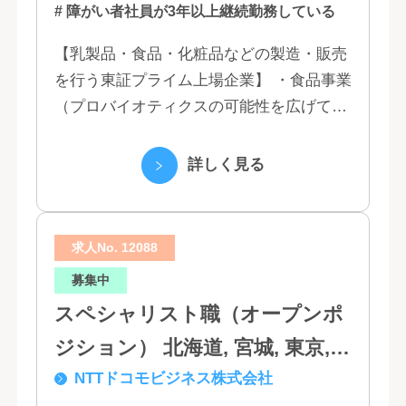
# 障がい者社員が3年以上継続勤務している
【乳製品・食品・化粧品などの製造・販売
を行う東証プライム上場企業】 ・食品事業
（プロバイオティクスの可能性を広げてい
くヤクルトの乳製品と、健康ニーズに応え
る優れた機能性飲料） ・国際事業（40の
詳しく見る
国と地域...
求人No. 12088
募集中
スペシャリスト職（オープンポ
ジション） 北海道, 宮城, 東京,
NTTドコモビジネス株式会社
石川, 愛知, 大阪, 広島, 香川, 福岡