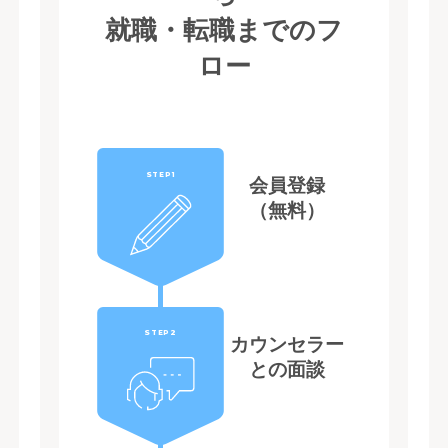
就職・転職までのフ
ロー
STEP1
会員登録
（無料）
STEP2
カウンセラー
との面談