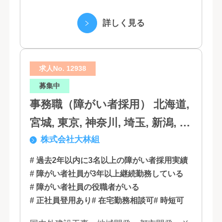
（3）マーケティング業務 （4）IT教育事業
（5）営業代行業務 （6...
詳しく見る
求人No. 12938
募集中
事務職（障がい者採用） 北海道,
宮城, 東京, 神奈川, 埼玉, 新潟, 愛
株式会社大林組
知, 大阪, 京都, 兵庫, 広島, 香川,
福岡
# 過去2年以内に3名以上の障がい者採用実績
# 障がい者社員が3年以上継続勤務している
# 障がい者社員の役職者がいる
# 正社員登用あり
# 在宅勤務相談可
# 時短可