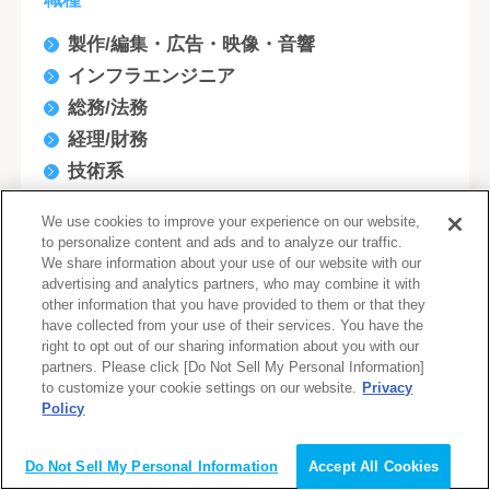
製作/編集・広告・映像・音響
インフラエンジニア
総務/法務
経理/財務
技術系
生産技術／プロセス開発（機械・メカトロ）
We use cookies to improve your experience on our website,
研究開発/回路設計/実装設計(電気/電子/半導
to personalize content and ads and to analyze our traffic.
体)
We share information about your use of our website with our
advertising and analytics partners, who may combine it with
開発エンジニア
other information that you have provided to them or that they
人事・総務
have collected from your use of their services. You have the
right to opt out of our sharing information about you with our
設計/開発(建築/土木/不動産)
partners. Please click [Do Not Sell My Personal Information]
研究開発/生産/製造技術開発(化学/素材)
to customize your cookie settings on our website.
Privacy
Policy
企画/商品開発/マーケティング
会員登録（無料）
社内情報システム/EDP/MIS
Do Not Sell My Personal Information
Accept All Cookies
テレフォンオペレーター