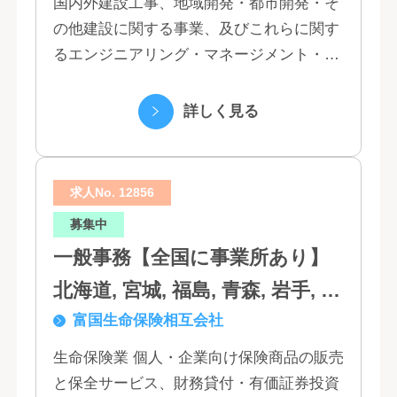
国内外建設工事、地域開発・都市開発・そ
の他建設に関する事業、及びこれらに関す
るエンジニアリング・マネージメント・コ
ンサルティング業務の受託、不動産事業 ほ
か 私たちは、創業１３０年の歴史の中で培
詳しく見る
われた...
求人No. 12856
募集中
一般事務【全国に事業所あり】
北海道, 宮城, 福島, 青森, 岩手, 秋
富国生命保険相互会社
田, 山形, 東京, 神奈川, 千葉, 埼
玉, 茨城, 栃木, 群馬, 新潟, 石川,
生命保険業 個人・企業向け保険商品の販売
と保全サービス、財務貸付・有価証券投資
富山, 福井, 長野, 山梨, 愛知, 静