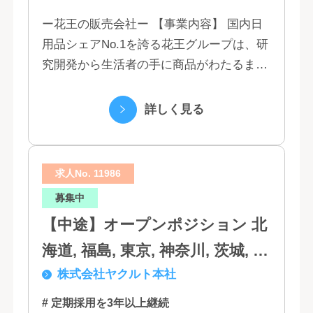
ー花王の販売会社ー 【事業内容】 国内日
用品シェアNo.1を誇る花王グループは、研
究開発から生活者の手に商品がわたるまで
の流れを花王グループで一貫して行うこと
で、情報のスピード、質、量ともに他社に
詳しく見る
は...
求人No. 11986
募集中
【中途】オープンポジション 北
海道, 福島, 東京, 神奈川, 茨城, 静
株式会社ヤクルト本社
岡, 大阪, 兵庫, 福岡, 佐賀
# 定期採用を3年以上継続