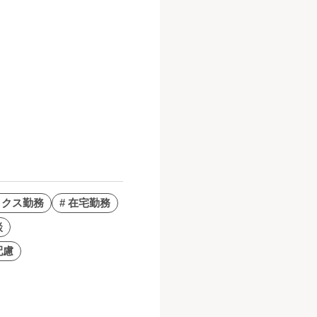
ックス勤務
# 在宅勤務
談
配慮