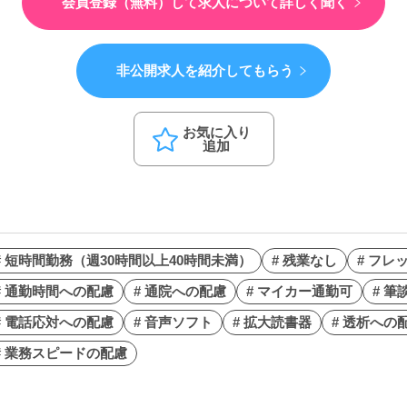
会員登録（無料）して
求人について詳しく聞く
非公開求人を紹介してもらう
お気に入り
追加
# 短時間勤務（週30時間以上40時間未満）
# 残業なし
# フレ
# 通勤時間への配慮
# 通院への配慮
# マイカー通勤可
# 筆
# 電話応対への配慮
# 音声ソフト
# 拡大読書器
# 透析への
# 業務スピードの配慮