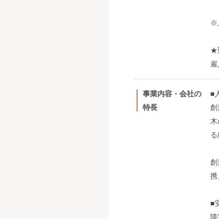
※
★
雇
事業内容・会社の
■
特長
創
木
る
創
携
■
障