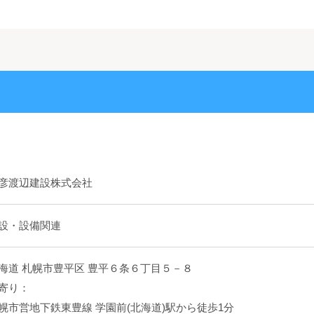
彦渡辺建設株式会社
設・設備関連
海道 札幌市豊平区 豊平６条６丁目５－８
寄り：
幌市営地下鉄東豊線 学園前(北海道)駅から徒歩1分