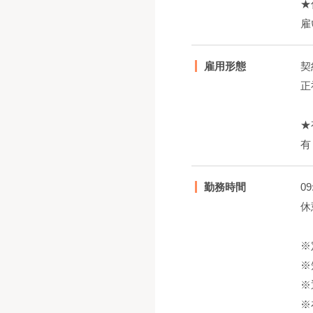
★
雇
雇用形態
契
正
★
有
勤務時間
09
休
※
※
※
※