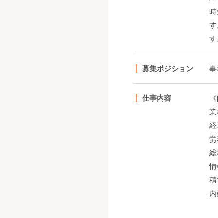
時
す
す
募集ポジション
事
仕事内容
《
業
経
労
総
情
積
内