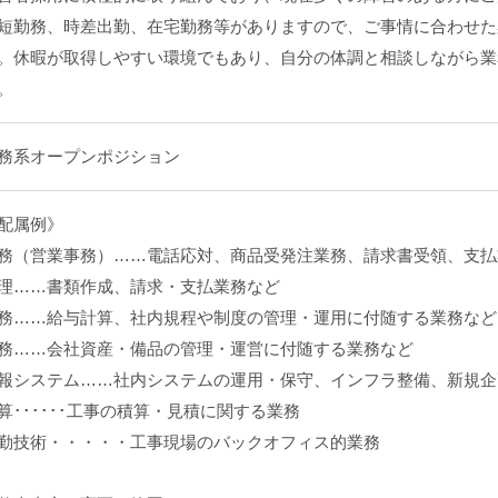
短勤務、時差出勤、在宅勤務等がありますので、ご事情に合わせた
。休暇が取得しやすい環境でもあり、自分の体調と相談しながら業
。
務系オープンポジション
配属例》
務（営業事務）……電話応対、商品受発注業務、請求書受領、支払
理……書類作成、請求・支払業務など
務……給与計算、社内規程や制度の管理・運用に付随する業務など
務……会社資産・備品の管理・運営に付随する業務など
報システム……社内システムの運用・保守、インフラ整備、新規企
算･･････工事の積算・見積に関する業務
勤技術・・・・・工事現場のバックオフィス的業務