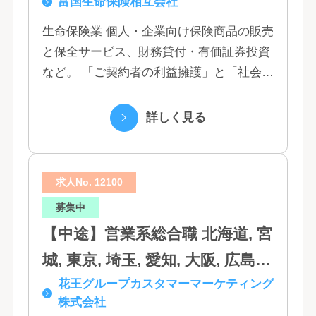
富国生命保険相互会社
田, 山形, 東京, 神奈川, 千葉, 埼
玉, 茨城, 栃木, 群馬, 新潟, 石川,
生命保険業 個人・企業向け保険商品の販売
と保全サービス、財務貸付・有価証券投資
富山, 福井, 長野, 山梨, 愛知, 静
など。 「ご契約者の利益擁護」と「社会へ
岡, 三重, 岐阜, 大阪, 京都, 兵庫,
の貢献」という創業以来の経営理念にもと
滋賀, 奈良, 和歌山, 広島, 岡山, 山
づく「お客さま基点」をスローガンに掲
詳しく見る
口, 鳥取, 島根, 香川, 愛媛, 徳島,
げ、顧客の...
高知, 福岡, 長崎, 熊本, 鹿児島, 大
求人No. 12100
分, 宮崎, 佐賀, 沖縄
募集中
【中途】営業系総合職 北海道, 宮
城, 東京, 埼玉, 愛知, 大阪, 広島,
花王グループカスタマーマーケティング
福岡
株式会社