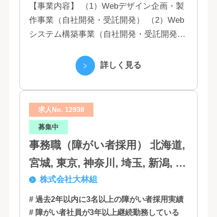
【事業内容】 （1）Webデザイン企画・製
作事業（自社開発・受託開発） （2）Web
システム構築事業（自社開発・受託開発）
（3）マーケティング業務 （4）IT教育事業
（5）営業代行業務 （6...
詳しく見る
求人No. 12938
募集中
事務職（障がい者採用） 北海道,
宮城, 東京, 神奈川, 埼玉, 新潟, 愛
株式会社大林組
知, 大阪, 京都, 兵庫, 広島, 香川,
福岡
# 過去2年以内に3名以上の障がい者採用実績
# 障がい者社員が3年以上継続勤務している