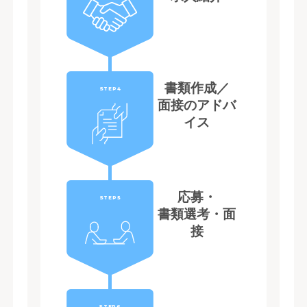
書類作成／
STEP4
面接のアドバ
イス
応募・
STEP5
書類選考・面
接
STEP6