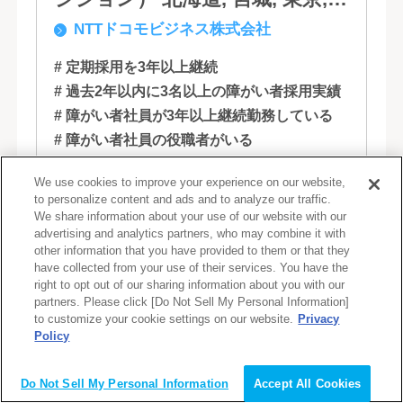
NTTドコモビジネス株式会社
石川, 愛知, 大阪, 広島, 香川, 福岡
# 定期採用を3年以上継続
# 過去2年以内に3名以上の障がい者採用実績
# 障がい者社員が3年以上継続勤務している
# 障がい者社員の役職者がいる
# フルリモート
# 在宅週2,3回程度
We use cookies to improve your experience on our website,
# 在宅勤務相談可
to personalize content and ads and to analyze our traffic.
We share information about your use of our website with our
モバイルからサービス・ソリューションま
advertising and analytics partners, who may combine it with
other information that you have provided to them or that they
で事業領域をより拡大していくために、
have collected from your use of their services. You have the
NTTコミュニケーションズは、新たなドコ
right to opt out of our sharing information about you with our
partners. Please click [Do Not Sell My Personal Information]
モグループとして生まれ変わりました。 私
to customize your cookie settings on our website.
Privacy
たちは、クラウド、ネットワーク、セキュ
Policy
詳しく見る
会員登録（無料）
リティといっ...
Do Not Sell My Personal Information
Accept All Cookies