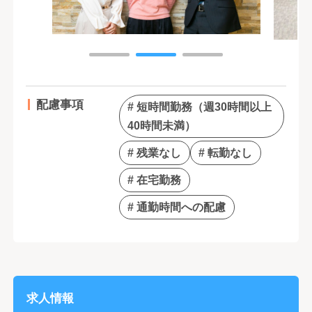
配慮事項
# 短時間勤務（週30時間以上
40時間未満）
# 残業なし
# 転勤なし
# 在宅勤務
# 通勤時間への配慮
求人情報