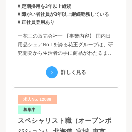
# 定期採用を3年以上継続
# 障がい者社員が3年以上継続勤務している
# 正社員登用あり
ー花王の販売会社ー 【事業内容】 国内日
用品シェアNo.1を誇る花王グループは、研
究開発から生活者の手に商品がわたるまで
の流れを花王グループで一貫して行うこと
で、情報のスピード、質、量ともに他社に
詳しく見る
は...
求人No. 12088
募集中
スペシャリスト職（オープンポ
ジション） 北海道, 宮城, 東京,