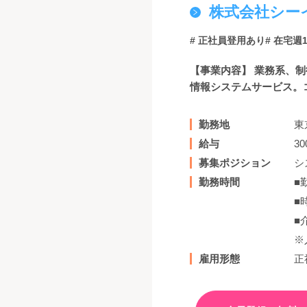
株式会社シー
# 正社員登用あり
# 在宅週
【事業内容】 業務系、
情報システムサービス。コ
勤務地
東
給与
3
募集ポジション
シ
勤務時間
■
■
■
※
雇用形態
正