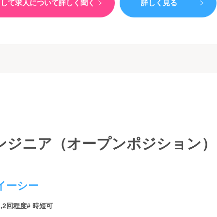
）して
求人について詳しく聞く
詳しく見る
ジニア（オープンポジション） 
イーシー
1,2回程度
# 時短可