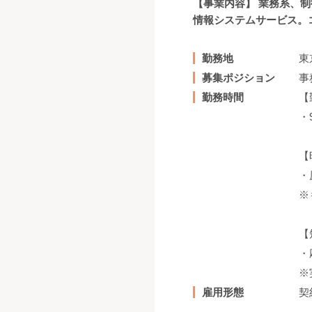
【事業内容】 業務系、
情報システムサービス。コ
勤務地
東
募集ポジション
事
勤務時間
【
・
【
・
※
【
・
※
雇用形態
契