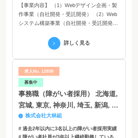
【事業内容】 （1）Webデザイン企画・製
作事業（自社開発・受託開発） （2）Web
システム構築事業（自社開発・受託開発）
（3）マーケティング業務 （4）IT教育事業
（5）営業代行業務 （6...
詳しく見る
求人No. 12938
募集中
事務職（障がい者採用） 北海道,
宮城, 東京, 神奈川, 埼玉, 新潟, 愛
株式会社大林組
知, 大阪, 京都, 兵庫, 広島, 香川,
福岡
# 過去2年以内に3名以上の障がい者採用実績
# 障がい者社員が3年以上継続勤務している