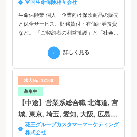
富国生命保険相互会社
田, 山形, 東京, 神奈川, 千葉, 埼
玉, 茨城, 栃木, 群馬, 新潟, 石川,
生命保険業 個人・企業向け保険商品の販売
と保全サービス、財務貸付・有価証券投資
富山, 福井, 長野, 山梨, 愛知, 静
など。 「ご契約者の利益擁護」と「社会へ
岡, 三重, 岐阜, 大阪, 京都, 兵庫,
の貢献」という創業以来の経営理念にもと
滋賀, 奈良, 和歌山, 広島, 岡山, 山
づく「お客さま基点」をスローガンに掲
詳しく見る
口, 鳥取, 島根, 香川, 愛媛, 徳島,
げ、顧客の...
高知, 福岡, 長崎, 熊本, 鹿児島, 大
求人No. 12100
分, 宮崎, 佐賀, 沖縄
募集中
【中途】営業系総合職 北海道, 宮
城, 東京, 埼玉, 愛知, 大阪, 広島,
花王グループカスタマーマーケティング
福岡
株式会社