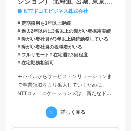
ジション） 北海道, 宮城, 東京,
NTTドコモビジネス株式会社
石川, 愛知, 大阪, 広島, 香川, 福岡
# 定期採用を3年以上継続
# 過去2年以内に3名以上の障がい者採用実績
# 障がい者社員が3年以上継続勤務している
# 障がい者社員の役職者がいる
# フルリモート
# 在宅週2,3回程度
# 在宅勤務相談可
モバイルからサービス・ソリューションま
で事業領域をより拡大していくために、
NTTコミュニケーションズは、新たなドコ
モグループとして生まれ変わりました。 私
たちは、クラウド、ネットワーク、セキュ
詳しく見る
リティといっ...