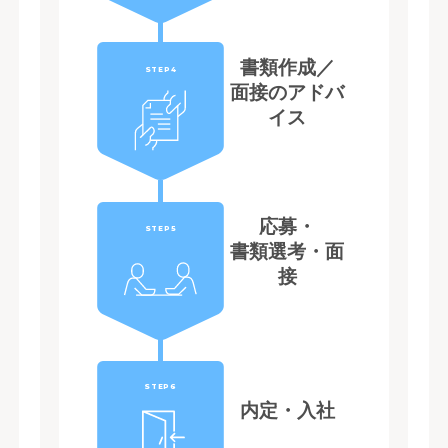
書類作成／
STEP4
面接のアドバ
イス
応募・
STEP5
書類選考・面
接
STEP6
内定・入社