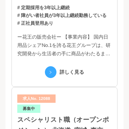
# 定期採用を3年以上継続
# 障がい者社員が3年以上継続勤務している
# 正社員登用あり
ー花王の販売会社ー 【事業内容】 国内日
用品シェアNo.1を誇る花王グループは、研
究開発から生活者の手に商品がわたるまで
の流れを花王グループで一貫して行うこと
で、情報のスピード、質、量ともに他社に
詳しく見る
は...
求人No. 12088
募集中
スペシャリスト職（オープンポ