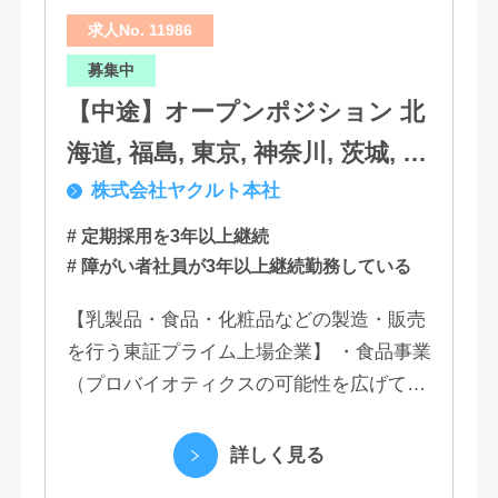
求人No. 11986
募集中
【中途】オープンポジション 北
海道, 福島, 東京, 神奈川, 茨城, 静
株式会社ヤクルト本社
岡, 大阪, 兵庫, 福岡, 佐賀
# 定期採用を3年以上継続
# 障がい者社員が3年以上継続勤務している
【乳製品・食品・化粧品などの製造・販売
を行う東証プライム上場企業】 ・食品事業
（プロバイオティクスの可能性を広げてい
くヤクルトの乳製品と、健康ニーズに応え
る優れた機能性飲料） ・国際事業（40の
詳しく見る
国と地域...