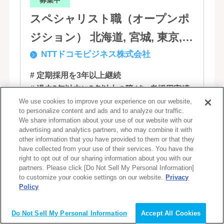
募集中
スペシャリスト職（オープンポ
ジション） 北海道, 宮城, 東京,
NTTドコモビジネス株式会社
石川, 愛知, 大阪, 広島, 香川, 福岡
# 定期採用を3年以上継続
# 過去2年以内に3名以上の障がい者採用実績
We use cookies to improve your experience on our website,
# 障がい者社員が3年以上継続勤務している
to personalize content and ads and to analyze our traffic.
# 障がい者社員の役職者がいる
We share information about your use of our website with our
# フルリモート
# 在宅週2,3回程度
advertising and analytics partners, who may combine it with
other information that you have provided to them or that they
# 在宅勤務相談可
have collected from your use of their services. You have the
right to opt out of our sharing information about you with our
モバイルからサービス・ソリューションま
partners. Please click [Do Not Sell My Personal Information]
to customize your cookie settings on our website.
Privacy
で事業領域をより拡大していくために、
Policy
NTTコミュニケーションズは、新たなドコ
会員登録（無料）
モグループとして生まれ変わりました。 私
Do Not Sell My Personal Information
Accept All Cookies