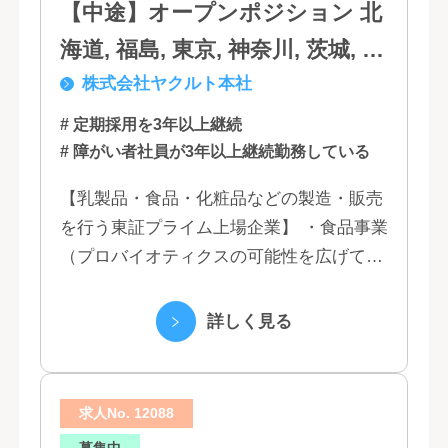
【中途】オープンポジション 北
海道, 福島, 東京, 神奈川, 茨城, 静
株式会社ヤクルト本社
岡, 大阪, 兵庫, 福岡, 佐賀
# 定期採用を3年以上継続
# 障がい者社員が3年以上継続勤務している
【乳製品・食品・化粧品などの製造・販売
を行う東証プライム上場企業】 ・食品事業
（プロバイオティクスの可能性を広げてい
くヤクルトの乳製品と、健康ニーズに応え
る優れた機能性飲料） ・国際事業（40の
詳しく見る
国と地域...
求人No. 12088