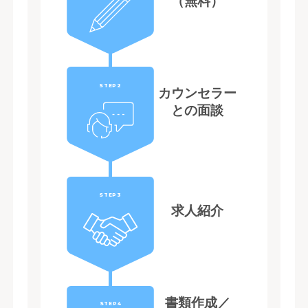
（無料）
STEP2
カウンセラー
との面談
STEP3
求人紹介
書類作成／
STEP4