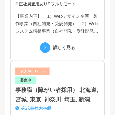
# 正社員登用あり
# フルリモート
【事業内容】 （1）Webデザイン企画・製
作事業（自社開発・受託開発） （2）Web
システム構築事業（自社開発・受託開発）
（3）マーケティング業務 （4）IT教育事業
（5）営業代行業務 （6...
詳しく見る
求人No. 12938
募集中
事務職（障がい者採用） 北海道,
宮城, 東京, 神奈川, 埼玉, 新潟, 愛
株式会社大林組
知, 大阪, 京都, 兵庫, 広島, 香川,