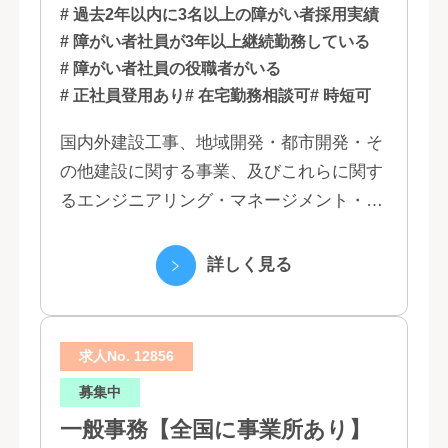
福岡
# 過去2年以内に3名以上の障がい者採用実績
# 障がい者社員が3年以上継続勤務している
# 障がい者社員の役職者がいる
# 正社員登用あり
# 在宅勤務相談可
# 時短可
国内外建設工事、地域開発・都市開発・そ
の他建設に関する事業、及びこれらに関す
るエンジニアリング・マネージメント・コ
ンサルティング業務の受託、不動産事業 ほ
か 私たちは、創業１３０年の歴史の中で培
詳しく見る
われた...
求人No. 12856
募集中
一般事務【全国に事業所あり】