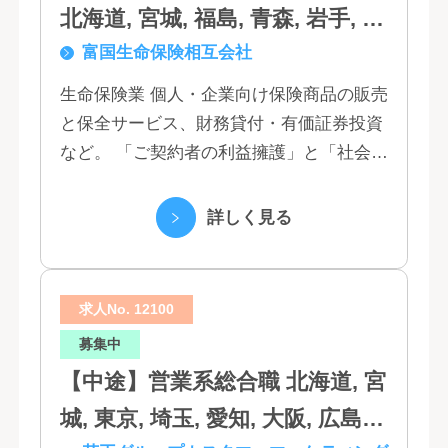
北海道, 宮城, 福島, 青森, 岩手, 秋
富国生命保険相互会社
田, 山形, 東京, 神奈川, 千葉, 埼
玉, 茨城, 栃木, 群馬, 新潟, 石川,
生命保険業 個人・企業向け保険商品の販売
と保全サービス、財務貸付・有価証券投資
富山, 福井, 長野, 山梨, 愛知, 静
など。 「ご契約者の利益擁護」と「社会へ
岡, 三重, 岐阜, 大阪, 京都, 兵庫,
の貢献」という創業以来の経営理念にもと
滋賀, 奈良, 和歌山, 広島, 岡山, 山
づく「お客さま基点」をスローガンに掲
詳しく見る
口, 鳥取, 島根, 香川, 愛媛, 徳島,
げ、顧客の...
高知, 福岡, 長崎, 熊本, 鹿児島, 大
求人No. 12100
分, 宮崎, 佐賀, 沖縄
募集中
【中途】営業系総合職 北海道, 宮
城, 東京, 埼玉, 愛知, 大阪, 広島,