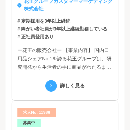
花王グループカスタマーマーケティング
福岡
株式会社
# 定期採用を3年以上継続
# 障がい者社員が3年以上継続勤務している
# 正社員登用あり
ー花王の販売会社ー 【事業内容】 国内日
用品シェアNo.1を誇る花王グループは、研
究開発から生活者の手に商品がわたるまで
の流れを花王グループで一貫して行うこと
で、情報のスピード、質、量ともに他社に
詳しく見る
は...
求人No. 11986
募集中