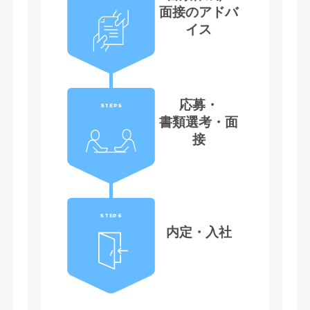
面接のアドバ
イス
応募・
STEP5
書類選考・面
接
STEP6
内定・入社