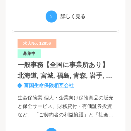
ンサルティング業務の受託、不動産事業 ほ
か 私たちは、創業１３０年の歴史の中で培
詳しく見る
われた...
求人No. 12856
募集中
一般事務【全国に事業所あり】
北海道, 宮城, 福島, 青森, 岩手, 秋
富国生命保険相互会社
田, 山形, 東京, 神奈川, 千葉, 埼
玉, 茨城, 栃木, 群馬, 新潟, 石川,
生命保険業 個人・企業向け保険商品の販売
と保全サービス、財務貸付・有価証券投資
富山, 福井, 長野, 山梨, 愛知, 静
など。 「ご契約者の利益擁護」と「社会へ
岡, 三重, 岐阜, 大阪, 京都, 兵庫,
の貢献」という創業以来の経営理念にもと
滋賀, 奈良, 和歌山, 広島, 岡山, 山