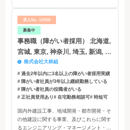
求人No. 12938
募集中
事務職（障がい者採用） 北海道,
宮城, 東京, 神奈川, 埼玉, 新潟, 愛
株式会社大林組
知, 大阪, 京都, 兵庫, 広島, 香川,
福岡
# 過去2年以内に3名以上の障がい者採用実績
# 障がい者社員が3年以上継続勤務している
# 障がい者社員の役職者がいる
# 正社員登用あり
# 在宅勤務相談可
# 時短可
国内外建設工事、地域開発・都市開発・そ
の他建設に関する事業、及びこれらに関す
るエンジニアリング・マネージメント・コ