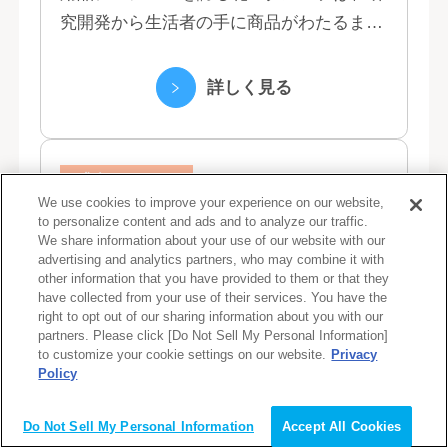
究開発から生活者の手に商品がわたるまで
の流れを花王グループで一貫して行うこと
で、情報のスピード、質、量ともに他社に
詳しく見る
は...
求人No. 12088
We use cookies to improve your experience on our website,
募集中
to personalize content and ads and to analyze our traffic.
We share information about your use of our website with our
スペシャリスト職（オープンポ
advertising and analytics partners, who may combine it with
other information that you have provided to them or that they
ジション） 北海道, 宮城, 東京,
have collected from your use of their services. You have the
right to opt out of our sharing information about you with our
NTTドコモビジネス株式会社
石川, 愛知, 大阪, 広島, 香川, 福岡
partners. Please click [Do Not Sell My Personal Information]
to customize your cookie settings on our website.
Privacy
# 定期採用を3年以上継続
Policy
会員登録（無料）
# 過去2年以内に3名以上の障がい者採用実績
# 障がい者社員が3年以上継続勤務している
Do Not Sell My Personal Information
Accept All Cookies
# 障がい者社員の役職者がいる