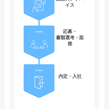
イス
応募・
STEP5
書類選考・面
接
STEP6
内定・入社