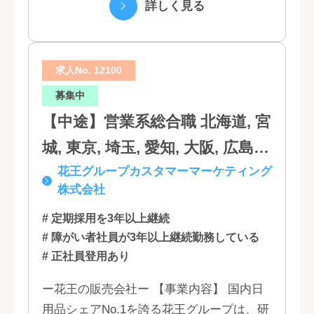
づく「お客さま基点」をスローガンに掲
詳しく見る
口, 鳥取, 島根, 香川, 愛媛, 徳島,
げ、顧客の...
高知, 福岡, 長崎, 熊本, 鹿児島, 大
求人No. 12100
分, 宮崎, 佐賀, 沖縄
募集中
【中途】営業系総合職 北海道, 宮
城, 東京, 埼玉, 愛知, 大阪, 広島,
花王グループカスタマーマーケティング
福岡
株式会社
# 定期採用を3年以上継続
# 障がい者社員が3年以上継続勤務している
# 正社員登用あり
ー花王の販売会社ー 【事業内容】 国内日
用品シェアNo.1を誇る花王グループは、研