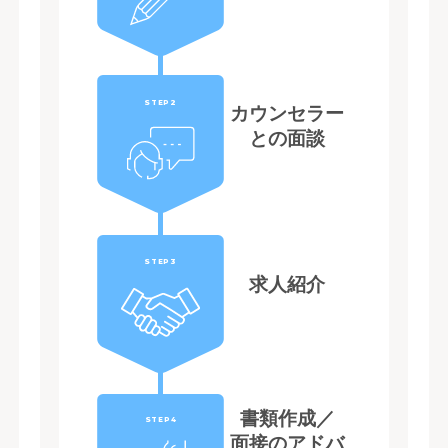
STEP2
カウンセラー
との面談
STEP3
求人紹介
書類作成／
STEP4
面接のアドバ